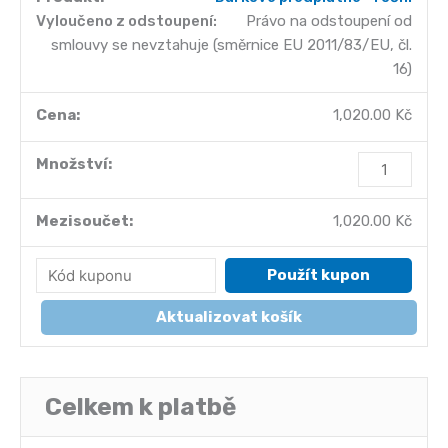
Vyloučeno z odstoupení:
Právo na odstoupení od
smlouvy se nevztahuje (směrnice EU 2011/83/EU, čl.
16)
1,020.00
Kč
Dárkové
předplatné
-
1,020.00
Kč
roční
množství
Použít kupon
Aktualizovat košík
Celkem k platbě