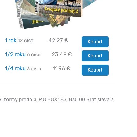
1 rok
42.27
€
12 čísel
Koupit
1/2 roku
23.49
€
6 čísel
Koupit
1/4 roku
11.96
€
3 čísla
Koupit
j formy predaja, P.O.BOX 183, 830 00 Bratislava 3,