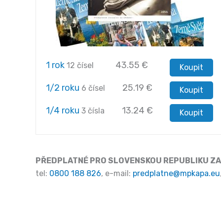
1 rok
43.55
€
12 čísel
Koupit
1/2 roku
25.19
€
6 čísel
Koupit
1/4 roku
13.24
€
3 čísla
Koupit
PŘEDPLATNÉ PRO SLOVENSKOU REPUBLIKU ZA
tel:
0800 188 826
, e-mail:
predplatne@mpkapa.eu