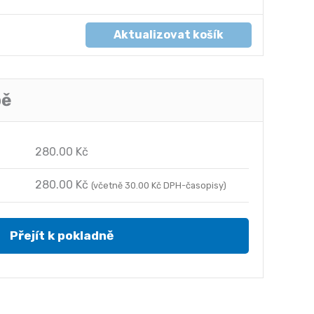
1/4
roku
Aktualizovat košík
množství
bě
280.00
Kč
280.00
Kč
(včetně
30.00
Kč
DPH-časopisy)
Přejít k pokladně