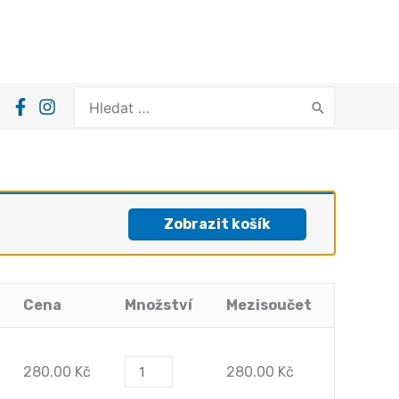
Search
for:
Zobrazit košík
Cena
Množství
Mezisoučet
Tištěné
280.00
Kč
280.00
Kč
předplatné