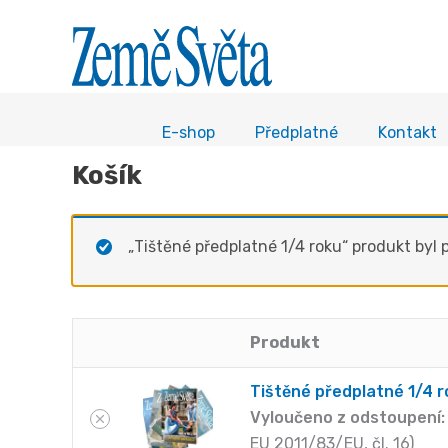
E-shop
Předplatné
Kontakt
Košík
„Tištěné předplatné 1/4 roku“ produkt byl p
Produkt
Odstranit
Obrázek
položku
miniatury
Tištěné předplatné 1/4 
Vyloučeno z odstoupení:
EU 2011/83/EU, čl. 16)