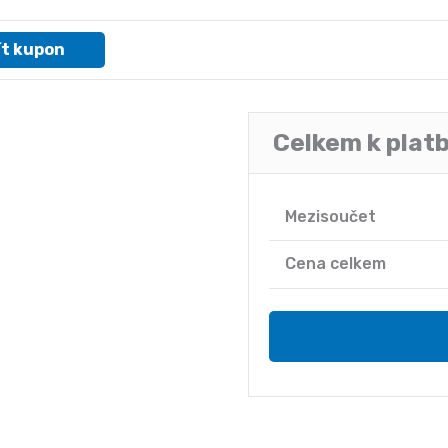
ít kupon
Celkem k plat
Mezisoučet
Cena celkem