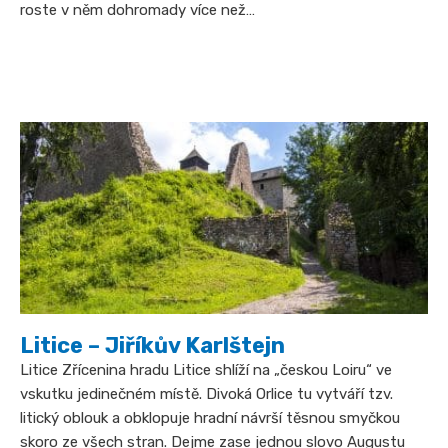
roste v něm dohromady více než…
Litice – Jiříkův Karlštejn
Litice Zřícenina hradu Litice shlíží na „českou Loiru“ ve
vskutku jedinečném místě. Divoká Orlice tu vytváří tzv.
litický oblouk a obklopuje hradní návrší těsnou smyčkou
skoro ze všech stran. Dejme zase jednou slovo Augustu