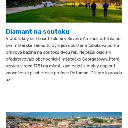
Diamant na soutoku
V době, kdy se třináct kolonii v Severní Americe odtrhlo od
své mateřské země, tu byla jen opuštěná tabáková pole a
přílivová bažina na soutoku dvou řek. Nejbližší osídlení
představovalo obchodnické městečko Georgetown, které
vzniklo v roce 1751 na místě, kam nejdále mohly doplout
zaoceánské plachetnice po řece Potomac. Dál proti proudu
už…