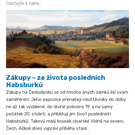
Cestujte s námi...
Zákupy – ze života posledních
Habsburků
Zákupy na Českolipsku se od mnoha jiných zámků liší svým
zaměřením. Jeho expozice přenášejí návštěvníky do doby
ne až tak vzdálené, do druhé poloviny 19. a na samý
počátek 20. století, a přibližují jim život posledních
Habsburků. Takový malý kousek císařské Vídně na severu
Čech. Ačkoli dnes vypráví příběhy staré…