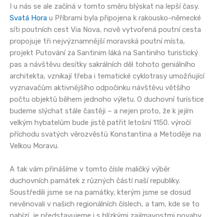
I u nás se ale začíná v tomto směru blýskat na lepší časy.
Svatá Hora
u Příbrami byla připojena k rakousko-německé
síti poutních cest Via Nova, nově vytvořená poutní cesta
propojuje tři nejvýznamnější moravská poutní místa,
projekt Putování za Santinim láká na Santiniho turistický
pas a návštěvu desítky sakrálních děl tohoto geniálního
architekta, vznikají třeba i tematické cyklotrasy umožňující
vyznavačům aktivnějšího odpočinku návštěvu většího
počtu objektů během jednoho výletu. O duchovní turistice
budeme slýchat stále častěji – a nejen proto, že k jejím
velkým hybatelům bude jistě patřit letošní 1150. výročí
příchodu svatých věrozvěstů Konstantina a Metoděje na
Velkou Moravu.
A tak vám přinášíme v tomto čísle maličký výběr
duchovních památek z různých částí naší republiky.
Soustředili jsme se na památky, kterým jsme se dosud
nevěnovali v našich regionálních číslech, a tam, kde se to
nabízí, je představujeme i s blízkými zajímavostmi povahy