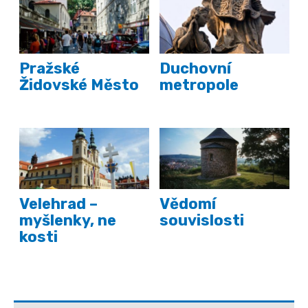
Pražské
Duchovní
Židovské Město
metropole
Velehrad –
Vědomí
myšlenky, ne
souvislosti
kosti