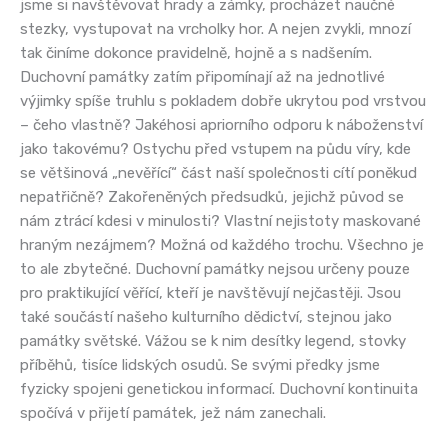
jsme si navštěvovat hrady a zámky, procházet naučné
stezky, vystupovat na vrcholky hor. A nejen zvykli, mnozí
tak činíme dokonce pravidelně, hojně a s nadšením.
Duchovní památky zatím připomínají až na jednotlivé
výjimky spíše truhlu s pokladem dobře ukrytou pod vrstvou
– čeho vlastně? Jakéhosi apriorního odporu k náboženství
jako takovému? Ostychu před vstupem na půdu víry, kde
se většinová „nevěřící“ část naší společnosti cítí poněkud
nepatřičně? Zakořeněných předsudků, jejichž původ se
nám ztrácí kdesi v minulosti? Vlastní nejistoty maskované
hraným nezájmem? Možná od každého trochu. Všechno je
to ale zbytečné. Duchovní památky nejsou určeny pouze
pro praktikující věřící, kteří je navštěvují nejčastěji. Jsou
také součástí našeho kulturního dědictví, stejnou jako
památky světské. Vážou se k nim desítky legend, stovky
příběhů, tisíce lidských osudů. Se svými předky jsme
fyzicky spojeni genetickou informací. Duchovní kontinuita
spočívá v přijetí památek, jež nám zanechali.