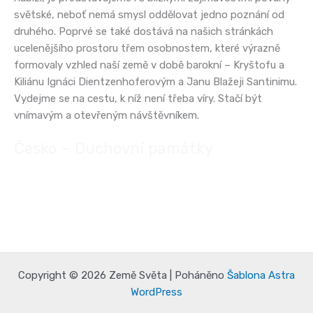
světské, neboť nemá smysl oddělovat jedno poznání od
druhého. Poprvé se také dostává na našich stránkách
ucelenějšího prostoru třem osobnostem, které výrazně
formovaly vzhled naší země v době barokní – Kryštofu a
Kiliánu Ignáci Dientzenhoferovým a Janu Blažeji Santinimu.
Vydejme se na cestu, k níž není třeba víry. Stačí být
vnímavým a otevřeným návštěvníkem.
Česko – Duchovní památky
Copyright © 2026 Země Světa | Poháněno
Šablona Astra
WordPress