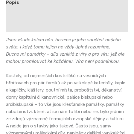
Popis
Další informace
Hodnocení (0)
Jsou všude kolem nás, bereme je jako součást našeho
světa, i když tomu jejich ne vždy úplně rozumíme.
Duchovní památky – díla vzniklá z víry a pro víru, jež ale
mohou promlouvat ke každému. Víra není podmínkou.
Kostely, od nejmenších kostelíčků na vesnických
hřbitovech pro pár farníků až po velkolepé katedrály, kaple
a kapličky, kláštery, poutní místa, proboštství, děkanství,
domy kapitulní či kanovnické, paláce biskupské nebo
arcibiskupské – to vše jsou křesťanské památky, památky
náboženství, které, ať se nám to líbí nebo ne, bylo jedním
ze zdrojů významně formujících evropské dějiny a kulturu.
A nejde jen o stavby jako takové. Často jsou, samy
významnými uměleckými díly, naplněny dalšími vynikajícími