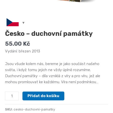
Česko – duchovní památky
55.00
Kč
Vydání: březen 2013
Jsou všude kolem nás, bereme je jako součást našeho
světa, i když tomu jejich ne vždy úplně rozumíme.
Duchovní památky – díla vzniklá z víry a pro víru, jež ale
mohou promlouvat ke každému. Víra není podmínkou…
Česko
Přidat do košíku
-
duchovní
SKU:
cesko-duchovni-pamatky
památky