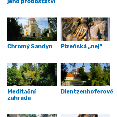
jeho proboštství
Chromý Sandyn
Plzeňská „nej“
Meditační
Dientzenhoferové
zahrada