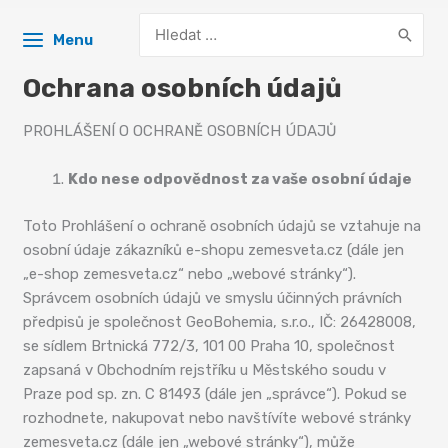
Search
Menu
for:
Ochrana osobních údajů
PROHLÁŠENÍ O OCHRANĚ OSOBNÍCH ÚDAJŮ
Kdo nese odpovědnost za vaše osobní údaje
Toto Prohlášení o ochraně osobních údajů se vztahuje na
osobní údaje zákazníků e-shopu zemesveta.cz (dále jen
„e-shop zemesveta.cz“ nebo „webové stránky“).
Správcem osobních údajů ve smyslu účinných právních
předpisů je společnost GeoBohemia, s.r.o., IČ: 26428008,
se sídlem Brtnická 772/3, 101 00 Praha 10, společnost
zapsaná v Obchodním rejstříku u Městského soudu v
Praze pod sp. zn. C 81493 (dále jen „správce“). Pokud se
rozhodnete, nakupovat nebo navštívíte webové stránky
zemesveta.cz (dále jen „webové stránky“), může