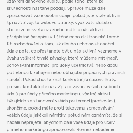
uzavření daňového auditu, podle toho, která ze
skutečností nastane později. Správce může dále
zpracovávat vaše osobní údaje, pokud jste stále aktivní,
tj. navštěvujete webové stránky, využíváte služeb e-
shopu zemesveta.cz a/nebo máte u nás aktivní
předplatné časopisu v tištěné nebo elektronické formě.
Při rozhodování o tom, jak dlouho uchovávat osobní
údaje poté, co přestanete být u nás aktivní, vezmeme v
úvahu veškeré trvalé závazky, které můžeme mít (např.
uchovávání informací pro účely účetnictví), nebo dobu
potřebnou k zahájení nebo obhajobě případných právních
nároků. Pokud chcete znát konkrétnější časové lhůty,
prosím, kontaktujte nás. Zpracovávání vašich osobních
údajů pro účely přímého marketingu, včetně aktivit
týkajících se stanovení vašich preferencí (profilování),
ukončíme, pokud máte proti takovému zpracovávání
vašich údajů jakékoli námitky, pokud nám oznámíte, že si
nadále nepřejete, abychom dále vaše údaje pro účely
přímého marketingu zpracovávali. Rovněž nebudeme