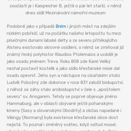
součástí je i Kaispeicher B, ještě o pár let starší, v němž
dnes sídlí Mezinárodní námořní muzeum
Podobně jako v případě
Brém
i jiných měst na zdejším
nízkém pobřeží, už na počátku našeho letopočtu tu mezi
písečnými dunami labské delty a ze severu přitékajícího
Alsteru existovalo skrovné osídlení, o němž se zmiňoval již
známý řecký polyhistor Klaudios Ptolemaios a uváděl je
jako osadu jménem Treva. Roku 808 zde Karel Veliký
nechal postavit kostelík a jako sídlo křesťanské misie dal
osadu opevnit. Jeho syn a nástupce na císařském stolci
Ludvík Pobožný zde dokonce v roce 831 založil biskupství,
z něhož se záhy stalo arcibiskupství v čele s „apoštolem
severu“ sv. Ansgarem. Tehdy se poprvé objevuje jméno
Hammaburg, ale v oblasti obývané ještě pohanskými
kmeny (Sasy a slovanskými Obodrity) a občas napadané i
Vikingy (Normany) byla existence křesťanské obce dost
nejistá. To poznal i zmíněný světec, když odtud musel,