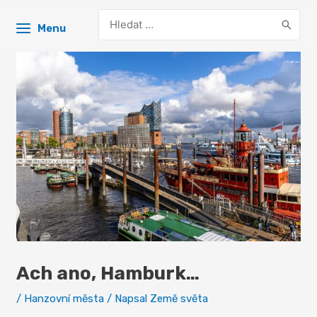
Search
Menu
for:
Ach ano, Hamburk…
/
Hanzovní města
/ Napsal
Země světa