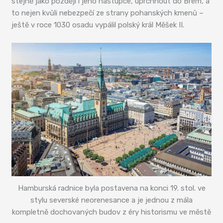
stejně jako později i jeho nástupce, uprchnout do Brém, a
to nejen kvůli nebezpečí ze strany pohanských kmenů –
ještě v roce 1030 osadu vypálil polský král Měšek II.
Hamburská radnice byla postavena na konci 19. stol. ve
stylu severské neorenesance a je jednou z mála
kompletně dochovaných budov z éry historismu ve městě