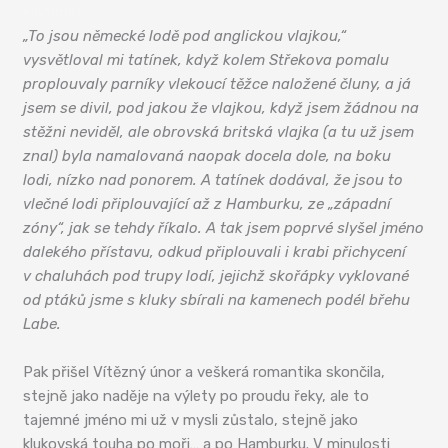
Hamburk
„To jsou německé lodě pod anglickou vlajkou,“
vysvětloval mi tatínek, když kolem Střekova pomalu
proplouvaly parníky vlekoucí těžce naložené čluny, a já
jsem se divil, pod jakou že vlajkou, když jsem žádnou na
stěžni neviděl, ale obrovská britská vlajka (a tu už jsem
znal) byla namalovaná naopak docela dole, na boku
lodi, nízko nad ponorem. A tatínek dodával, že jsou to
vlečné lodi připlouvající až z Hamburku, ze „západní
zóny“, jak se tehdy říkalo. A tak jsem poprvé slyšel jméno
dalekého přístavu, odkud připlouvali i krabi přichycení
v chaluhách pod trupy lodí, jejichž skořápky vyklované
od ptáků jsme s kluky sbírali na kamenech podél břehu
Labe.
Pak přišel Vítězný únor a veškerá romantika skončila,
stejně jako naděje na výlety po proudu řeky, ale to
tajemné jméno mi už v mysli zůstalo, stejně jako
klukovská touha po moři… a po Hamburku. V minulosti