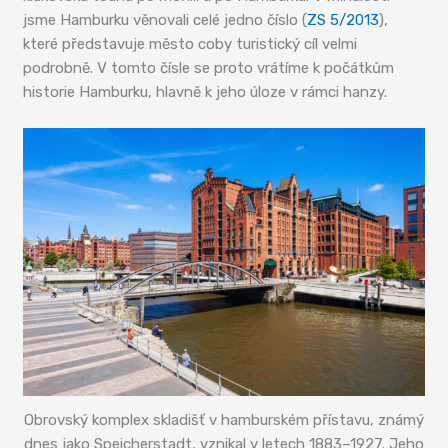
jsme Hamburku věnovali celé jedno číslo (
ZS 5/2013
),
které představuje město coby turistický cíl velmi
podrobně. V tomto čísle se proto vrátíme k počátkům
historie Hamburku, hlavně k jeho úloze v rámci hanzy.
Obrovský komplex skladišť v hamburském přístavu, známý
dnes jako Speicherstadt, vznikal v letech 1883–1927. Jeho