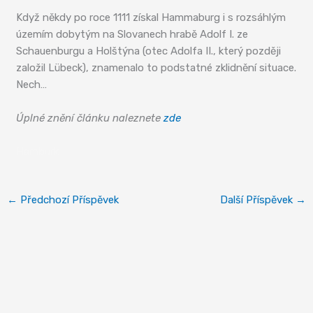
Když někdy po roce 1111 získal Hammaburg i s rozsáhlým
územím dobytým na Slovanech hrabě Adolf I. ze
Schauenburgu a Holštýna (otec Adolfa II., který později
založil Lübeck), znamenalo to podstatné zklidnění situace.
Nech…
Úplné znění článku naleznete
zde
Hamburk
←
Předchozí Příspěvek
Další Příspěvek
→