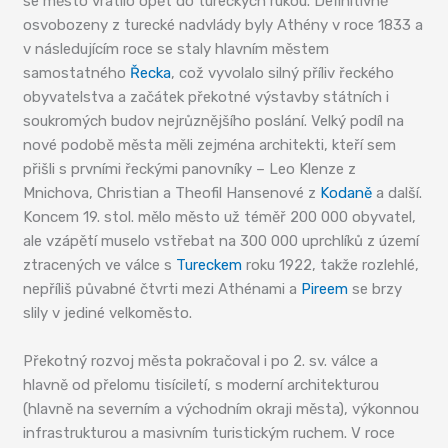
se město vrátilo opět do tureckých rukou. Definitivně
osvobozeny z turecké nadvlády byly Athény v roce 1833 a
v následujícím roce se staly hlavním městem
samostatného
Řecka
, což vyvolalo silný příliv řeckého
obyvatelstva a začátek překotné výstavby státních i
soukromých budov nejrůznějšího poslání. Velký podíl na
nové podobě města měli zejména architekti, kteří sem
přišli s prvními řeckými panovníky – Leo Klenze z
Mnichova, Christian a Theofil Hansenové z
Kodaně
a další.
Koncem 19. stol. mělo město už téměř 200 000 obyvatel,
ale vzápětí muselo vstřebat na 300 000 uprchlíků z území
ztracených ve válce s
Tureckem
roku 1922, takže rozlehlé,
nepříliš půvabné čtvrti mezi Athénami a
Pireem
se brzy
slily v jediné velkoměsto.
Překotný rozvoj města pokračoval i po 2. sv. válce a
hlavně od přelomu tisíciletí, s moderní architekturou
(hlavně na severním a východním okraji města), výkonnou
infrastrukturou a masivním turistickým ruchem. V roce