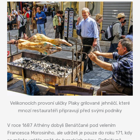
Velikonocích provoní uličky Plaky grilované jehněčí, které
mnozí restauratéři připravují před svými podniky
V roce 1687 Athény dobyli Benátčané pod velením
Francesca Morosiniho, ale udrželi je pouze do roku 171, kdy