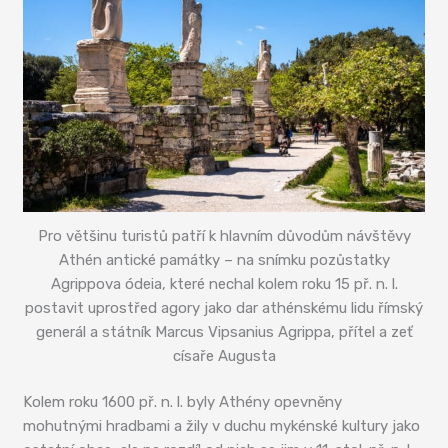
Pro většinu turistů patří k hlavním důvodům návštěvy
Athén antické památky – na snímku pozůstatky
Agrippova ódeia, které nechal kolem roku 15 př. n. l.
postavit uprostřed agory jako dar athénskému lidu římský
generál a státník Marcus Vipsanius Agrippa, přítel a zeť
císaře Augusta
Kolem roku 1600 př. n. l. byly Athény opevněny
mohutnými hradbami a žily v duchu mykénské kultury jako