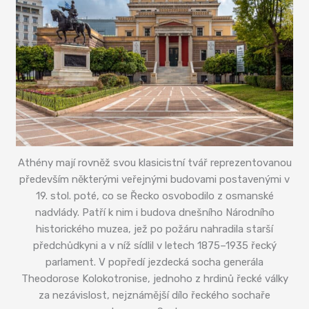
Athény mají rovněž svou klasicistní tvář reprezentovanou
především některými veřejnými budovami postavenými v
19. stol. poté, co se Řecko osvobodilo z osmanské
nadvlády. Patří k nim i budova dnešního Národního
historického muzea, jež po požáru nahradila starší
předchůdkyni a v níž sídlil v letech 1875–1935 řecký
parlament. V popředí jezdecká socha generála
Theodorose Kolokotronise, jednoho z hrdinů řecké války
za nezávislost, nejznámější dílo řeckého sochaře