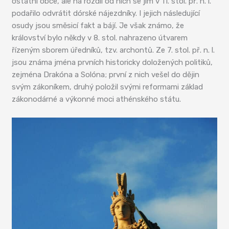
ostatní obce, ale na rozdíl od nich se jim v 11. stol. př. n. l.
podařilo odvrátit dórské nájezdníky. I jejich následující
osudy jsou směsicí fakt a bájí. Je však známo, že
království bylo někdy v 8. stol. nahrazeno útvarem
řízeným sborem úředníků, tzv. archontů. Ze 7. stol. př. n. l.
jsou známa jména prvních historicky doložených politiků,
zejména Drakóna a Solóna; první z nich vešel do dějin
svým zákoníkem, druhý položil svými reformami základ
zákonodárné a výkonné moci athénského státu.