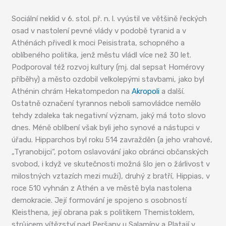
Sociální neklid v 6. stol. př. n. l. vyústil ve většině řeckých
osad v nastolení pevné vlády v podobě tyranid a v
Athénách přivedl k moci Peisistrata, schopného a
oblíbeného politika, jenž městu vládl více než 30 let.
Podporoval též rozvoj kultury (mj. dal sepsat Homérovy
příběhy) a město ozdobil velkolepými stavbami, jako byl
Athénin chrám Hekatompedon na
Akropoli
a další.
Ostatně označení tyrannos neboli samovládce nemělo
tehdy zdaleka tak negativní význam, jaký má toto slovo
dnes. Méně oblíbení však byli jeho synové a nástupci v
úřadu. Hipparchos byl roku 514 zavražděn (a jeho vrahové,
„Tyranobijci“, potom oslavování jako obránci občanských
svobod, i když ve skutečnosti možná šlo jen o žárlivost v
milostných vztazích mezi muži), druhý z bratří, Hippias, v
roce 510 vyhnán z Athén a ve městě byla nastolena
demokracie. Její formování je spojeno s osobností
Kleisthena, její obrana pak s politikem Themistoklem,
strůjcem vítězství nad Peršany u Salamíny a Platají v