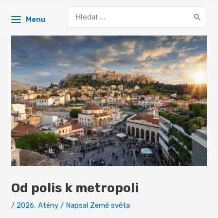
Search
Menu
for:
Od polis k metropoli
/
2026
,
Atény
/ Napsal
Země světa