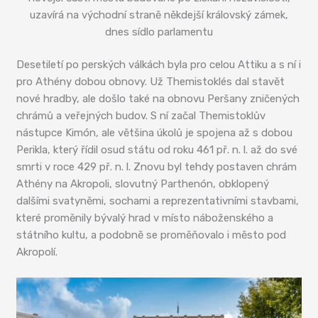
uzavírá na východní straně někdejší královský zámek,
dnes sídlo parlamentu
Desetiletí po perských válkách byla pro celou Attiku a s ní i
pro Athény dobou obnovy. Už Themistoklés dal stavět
nové hradby, ale došlo také na obnovu Peršany zničených
chrámů a veřejných budov. S ní začal Themistoklův
nástupce Kimón, ale většina úkolů je spojena až s dobou
Perikla, který řídil osud státu od roku 461 př. n. l. až do své
smrti v roce 429 př. n. l. Znovu byl tehdy postaven chrám
Athény na Akropoli, slovutný Parthenón, obklopený
dalšími svatyněmi, sochami a reprezentativními stavbami,
které proměnily bývalý hrad v místo náboženského a
státního kultu, a podobně se proměňovalo i město pod
Akropolí.