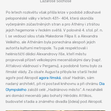
Lazarose Sochose
Po letech rozkvětu však přišla krize v podobě zdlouhavé
peloponéské války v letech 431– 404, která skončila
vyčerpáním zúčastněných stran a pro Athény i ztrátou
jejich hegemonie v řeckém světě. V polovině 4. stol. př. n.
l. se vedoucí silou stala Makedonie Filipa II. a Alexandra
Velikého, ale Athénám byla ponechána alespoň jejich
autorita kulturní metropole. Tu pak respektovali i
helénističtí dědici Alexandrovy říše, kteří městu
projevovali přízeň velkolepými mecenášskými dary (např.
Attalovci vládnoucí v Pergamu), a podobně tomu bylo za
římské vlády. Za císaře Augusta přibyla ke starší řecké
agoře pod Akropolí
agora římská
, císař Hadrián, sám
nadaný architekt, při ní postavil knihovnu a při chrámu
Dia
Olympského
založil celé „Hadriánovo město“. A nezaháleli
ani domácí mecenáši jako bohatý Héródés Attikos,
budovatel stadia a známého divadla (ódeia) pod Akropolí.