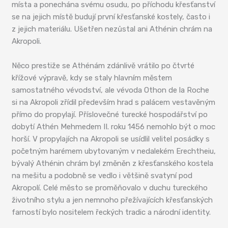
místa a ponechána svému osudu, po příchodu křesťanství
se na jejich místě budují první křesťanské kostely, často i
z jejich materiálu. Ušetřen nezůstal ani Athénin chrám na
Akropoli.
Něco prestiže se Athénám zdánlivě vrátilo po čtvrté
křížové výpravě, kdy se staly hlavním městem
samostatného vévodství, ale vévoda Othon de la Roche
si na Akropoli zřídil především hrad s palácem vestavěným
přímo do propylají. Příslovečné turecké hospodářství po
dobytí Athén Mehmedem II. roku 1456 nemohlo být o moc
horší. V propylajích na Akropoli se usídlil velitel posádky s
početným harémem ubytovaným v nedalekém Erechtheiu,
bývalý Athénin chrám byl změněn z křesťanského kostela
na mešitu a podobně se vedlo i většině svatyní pod
Akropolí. Celé město se proměňovalo v duchu tureckého
životního stylu a jen nemnoho přežívajících křesťanských
farností bylo nositelem řeckých tradic a národní identity.