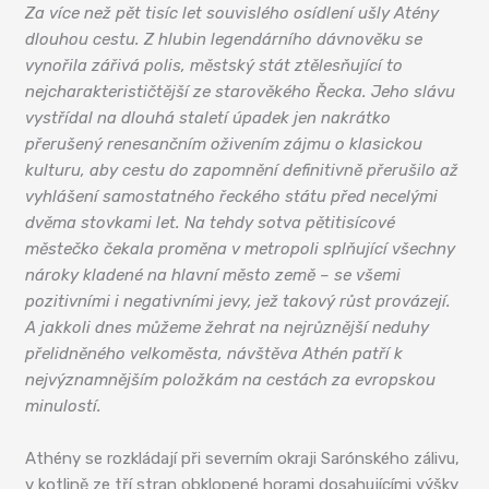
Za více než pět tisíc let souvislého osídlení ušly Atény
dlouhou cestu. Z hlubin legendárního dávnověku se
vynořila zářivá polis, městský stát ztělesňující to
nejcharakterističtější ze starověkého Řecka. Jeho slávu
vystřídal na dlouhá staletí úpadek jen nakrátko
přerušený renesančním oživením zájmu o klasickou
kulturu, aby cestu do zapomnění definitivně přerušilo až
vyhlášení samostatného řeckého státu před necelými
dvěma stovkami let. Na tehdy sotva pětitisícové
městečko čekala proměna v metropoli splňující všechny
nároky kladené na hlavní město země – se všemi
pozitivními i negativními jevy, jež takový růst provázejí.
A jakkoli dnes můžeme žehrat na nejrůznější neduhy
přelidněného velkoměsta, návštěva Athén patří k
nejvýznamnějším položkám na cestách za evropskou
minulostí.
Athény se rozkládají při severním okraji Sarónského zálivu,
v kotlině ze tří stran obklopené horami dosahujícími výšky