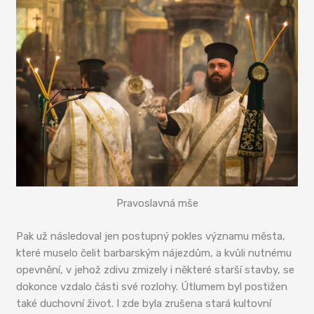
Pravoslavná mše
Pak už následoval jen postupný pokles významu města,
které muselo čelit barbarským nájezdům, a kvůli nutnému
opevnění, v jehož zdivu zmizely i některé starší stavby, se
dokonce vzdalo části své rozlohy. Útlumem byl postižen
také duchovní život. I zde byla zrušena stará kultovní