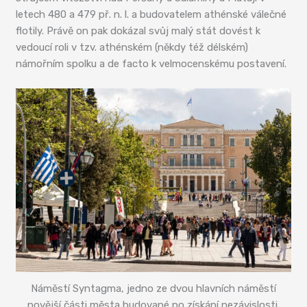
letech 480 a 479 př. n. l. a budovatelem athénské válečné
flotily. Právě on pak dokázal svůj malý stát dovést k
vedoucí roli v tzv. athénském (někdy též délském)
námořním spolku a de facto k velmocenskému postavení.
Náměstí Syntagma, jedno ze dvou hlavních náměstí
novější části města budované po získání nezávislosti,