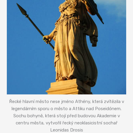
Řecké hlavní město nese jméno Athény, která zvítězila v
legendárním sporu o město a Attiku nad Poseidónem.
Sochu bohyně, která stojí před budovou Akademie v
centru města, vytvořil řecký neoklasicistní sochař
Leonidas Drosis