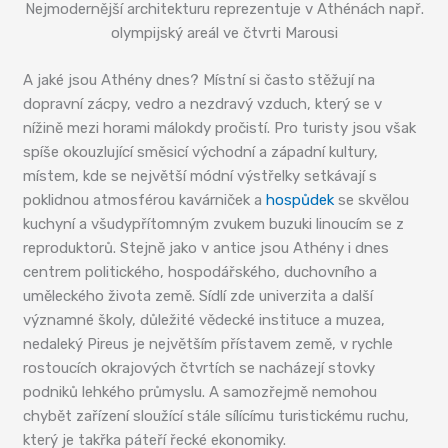
Nejmodernější architekturu reprezentuje v Athénách např.
olympijský areál ve čtvrti Marousi
A jaké jsou Athény dnes? Místní si často stěžují na
dopravní zácpy, vedro a nezdravý vzduch, který se v
nížině mezi horami málokdy pročistí. Pro turisty jsou však
spíše okouzlující směsicí východní a západní kultury,
místem, kde se největší módní výstřelky setkávají s
poklidnou atmosférou kavárniček a
hospůdek
se skvělou
kuchyní a všudypřítomným zvukem buzuki linoucím se z
reproduktorů. Stejně jako v antice jsou Athény i dnes
centrem politického, hospodářského, duchovního a
uměleckého života země. Sídlí zde univerzita a další
významné školy, důležité vědecké instituce a muzea,
nedaleký Pireus je největším přístavem země, v rychle
rostoucích okrajových čtvrtích se nacházejí stovky
podniků lehkého průmyslu. A samozřejmě nemohou
chybět zařízení sloužící stále sílícímu turistickému ruchu,
který je takřka páteří řecké ekonomiky.