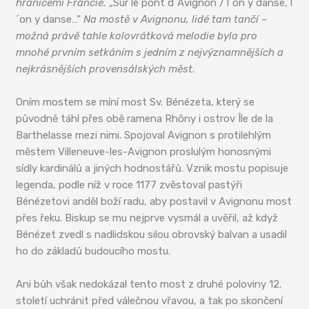
hranicemi Francie.
„Sur le pont d´Avignon / l´on y danse, l
´on y danse…“
Na mostě v Avignonu, lidé tam tančí –
možná právě tahle kolovrátková melodie byla pro
mnohé prvním setkáním s jedním z nejvýznamnějších a
nejkrásnějších provensálských měst
.
Oním mostem se míní most Sv. Bénézeta, který se
původně táhl přes obě ramena Rhôny i ostrov Île de la
Barthelasse mezi nimi. Spojoval Avignon s protilehlým
městem Villeneuve-les-Avignon proslulým honosnými
sídly kardinálů a jiných hodnostářů. Vznik mostu popisuje
legenda, podle níž v roce 1177 zvěstoval pastýři
Bénézetovi anděl boží radu, aby postavil v Avignonu most
přes řeku. Biskup se mu nejprve vysmál a uvěřil, až když
Bénézet zvedl s nadlidskou silou obrovský balvan a usadil
ho do základů budoucího mostu.
Ani bůh však nedokázal tento most z druhé poloviny 12.
století uchránit před válečnou vřavou, a tak po skončení