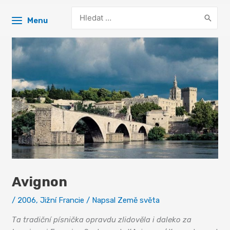
Search
Menu
for:
Avignon
/
2006
,
Jižní Francie
/ Napsal
Země světa
Ta tradiční písnička opravdu zlidověla i daleko za