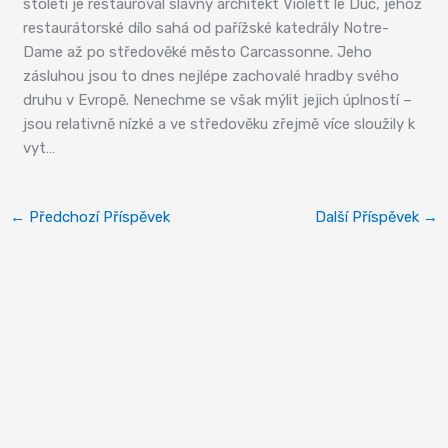
století je restauroval slavný architekt Violett le Duc, jehož
restaurátorské dílo sahá od pařížské katedrály Notre-
Dame až po středověké město Carcassonne. Jeho
zásluhou jsou to dnes nejlépe zachovalé hradby svého
druhu v Evropě. Nenechme se však mýlit jejich úplností –
jsou relativně nízké a ve středověku zřejmě více sloužily k
vyt…
←
Předchozí Příspěvek
Další Příspěvek
→