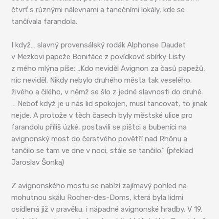
čtvrť s různými nálevnami a tanečními lokály, kde se
tančívala farandola.
I když… slavný provensálský rodák Alphonse Daudet
v Mezkovi papeže Bonifáce z povídkové sbírky Listy
z mého mlýna píše: „Kdo neviděl Avignon za časů papežů,
nic neviděl. Nikdy nebylo druhého města tak veselého,
živého a čilého, v němž se šlo z jedné slavnosti do druhé.
… Neboť když je u nás lid spokojen, musí tancovat, to jinak
nejde. A protože v těch časech byly městské ulice pro
farandolu příliš úzké, postavili se pištci a bubeníci na
avignonský most do čerstvého povětří nad Rhônu a
tančilo se tam ve dne v noci, stále se tančilo.“ (překlad
Jaroslav Šonka)
Z avignonského mostu se nabízí zajímavý pohled na
mohutnou skálu Rocher-des-Doms, která byla lidmi
osídlená již v pravěku, i nápadné avignonské hradby. V 19.