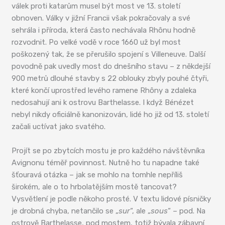
válek proti katarům musel být most ve 13. století
obnoven. Války v jižní Francii však pokračovaly a své
sehrála i příroda, která často nechávala Rhônu hodně
rozvodnit. Po velké vodě v roce 1660 už byl most
poškozený tak, že se přerušilo spojení s Villeneuve. Další
povodně pak uvedly most do dnešního stavu – z někdejší
900 metrů dlouhé stavby s 22 oblouky zbyly pouhé čtyři,
které končí uprostřed levého ramene Rhôny a zdaleka
nedosahují ani k ostrovu Barthelasse. I když Bénézet
nebyl nikdy oficiálně kanonizován, lidé ho již od 13. století
začali uctívat jako svatého.
Projít se po zbytcích mostu je pro každého návštěvníka
Avignonu téměř povinnost. Nutně ho tu napadne také
šťouravá otázka – jak se mohlo na tomhle nepříliš
širokém, ale o to hrbolatějším mostě tancovat?
Vysvětlení je podle někoho prosté. V textu lidové písničky
je drobná chyba, netančilo se „
sur
“, ale „
sous
“ – pod. Na
ostrově Barthelasse, pod mostem, totiž bývala zábavní