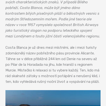
svých charakteristických znaků. V případě Bílého
pobřeží, Costa Blanca, může být jméno dáno
kontrastem bílých písečných pláží a bělostných vesnic s
modrým Středozemním mořem. Podle jiné teorie ale
název v roce 1957 vymyslela společnost British Airways
jako turistický slogan na podporu leteckého spojení
mezi Londýnem a touto jižní částí valencijského regionu.
Costa Blanca je už dnes mezi místními, ale i mezi turisty
zdomácnělý název pobřežního pásu provincie Alicante.
Táhne se v délce přibližně 244 km od Denie na severu až
po Pilar de la Horadada na jihu, kde hraničí s regionem
Murcie. Místečko k relaxaci si tu vybere každý. Ten, kdo má
rád skalnaté zátoky s možností potápění a nerušený klid, i
ten, kdo vyhledává rušný noční život a vyspávání na pláži.