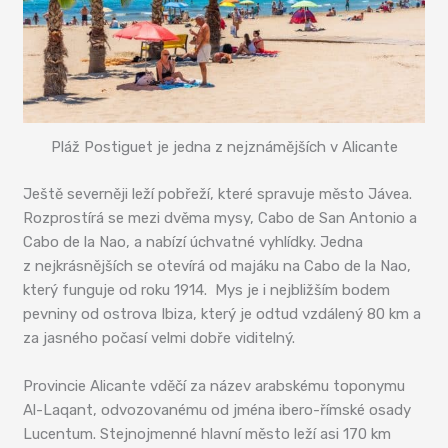
Pláž Postiguet je jedna z nejznámějších v Alicante
Ještě severněji leží pobřeží, které spravuje město Jávea.
Rozprostírá se mezi dvěma mysy, Cabo de San Antonio a
Cabo de la Nao, a nabízí úchvatné vyhlídky. Jedna
z nejkrásnějších se otevírá od majáku na Cabo de la Nao,
který funguje od roku 1914. Mys je i nejbližším bodem
pevniny od ostrova Ibiza, který je odtud vzdálený 80 km a
za jasného počasí velmi dobře viditelný.
Provincie Alicante vděčí za název arabskému toponymu
Al-Laqant, odvozovanému od jména ibero-římské osady
Lucentum. Stejnojmenné hlavní město leží asi 170 km