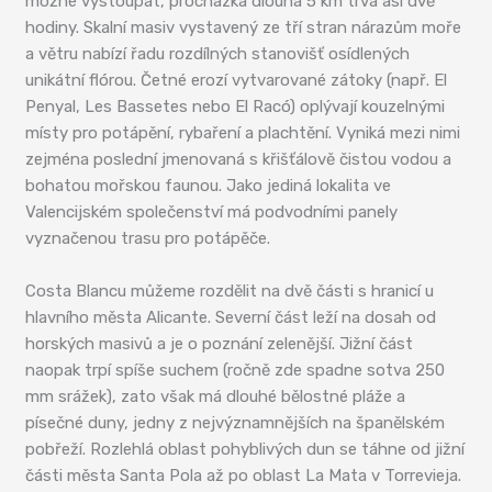
možné vystoupat, procházka dlouhá 5 km trvá asi dvě
hodiny. Skalní masiv vystavený ze tří stran nárazům moře
a větru nabízí řadu rozdílných stanovišť osídlených
unikátní flórou. Četné erozí vytvarované zátoky (např. El
Penyal, Les Bassetes nebo El Racó) oplývají kouzelnými
místy pro potápění, rybaření a plachtění. Vyniká mezi nimi
zejména poslední jmenovaná s křišťálově čistou vodou a
bohatou mořskou faunou. Jako jediná lokalita ve
Valencijském společenství má podvodními panely
vyznačenou trasu pro potápěče.
Costa Blancu můžeme rozdělit na dvě části s hranicí u
hlavního města Alicante. Severní část leží na dosah od
horských masivů a je o poznání zelenější. Jižní část
naopak trpí spíše suchem (ročně zde spadne sotva 250
mm srážek), zato však má dlouhé bělostné pláže a
písečné duny, jedny z nejvýznamnějších na španělském
pobřeží. Rozlehlá oblast pohyblivých dun se táhne od jižní
části města Santa Pola až po oblast La Mata v Torrevieja.