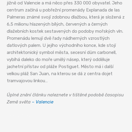
jižně od Valencie a má něco přes 330 000 obyvatel. Jeho
centrum začíná u pobřežní promenády Explanada de las
Palmeras známé svojí zdobnou dlažbou, která je složená z
6,5 milionu hlazených bílých, červených a černých
dlažebních kostek sestavených do podoby mořských vln.
Promenádu lemují dvě řady nádherných vzrostlých
datlových palem. U jejího východního konce, kde stojí
architektonický symbol města, secesní dům carbonell,
vybíhá daleko do moře umělý násep, který odděluje
jachetní přístav od pláže Postiguet. Město má i další
velkou pláž San Juan, na kterou se dá z centra dojet
tramvajovou linkou…
Úplné znění článku naleznete v tištěné podobě časopisu
Země světa
– Valencie
Costa Blanca