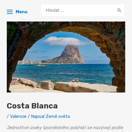
Search
Menu
for:
Costa Blanca
/
Valencie
/ Napsal
Země světa
Jednotlivé úseky španělského pobřeží se nazývají podle