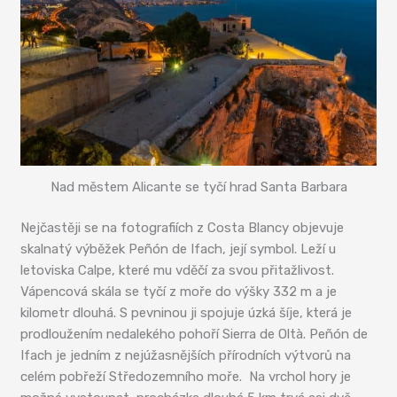
Nad městem Alicante se tyčí hrad Santa Barbara
Nejčastěji se na fotografiích z Costa Blancy objevuje
skalnatý výběžek Peñón de Ifach, její symbol. Leží u
letoviska Calpe, které mu vděčí za svou přitažlivost.
Vápencová skála se tyčí z moře do výšky 332 m a je
kilometr dlouhá. S pevninou ji spojuje úzká šíje, která je
prodloužením nedalekého pohoří Sierra de Oltà. Peñón de
Ifach je jedním z nejúžasnějších přírodních výtvorů na
celém pobřeží Středozemního moře. Na vrchol hory je