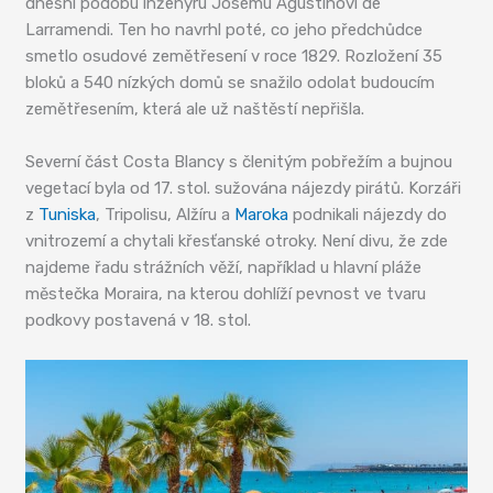
dnešní podobu inženýru Josému Agustínovi de
Larramendi. Ten ho navrhl poté, co jeho předchůdce
smetlo osudové zemětřesení v roce 1829. Rozložení 35
bloků a 540 nízkých domů se snažilo odolat budoucím
zemětřesením, která ale už naštěstí nepřišla.
Severní část Costa Blancy s členitým pobřežím a bujnou
vegetací byla od 17. stol. sužována nájezdy pirátů. Korzáři
z
Tuniska
, Tripolisu, Alžíru a
Maroka
podnikali nájezdy do
vnitrozemí a chytali křesťanské otroky. Není divu, že zde
najdeme řadu strážních věží, například u hlavní pláže
městečka Moraira, na kterou dohlíží pevnost ve tvaru
podkovy postavená v 18. stol.