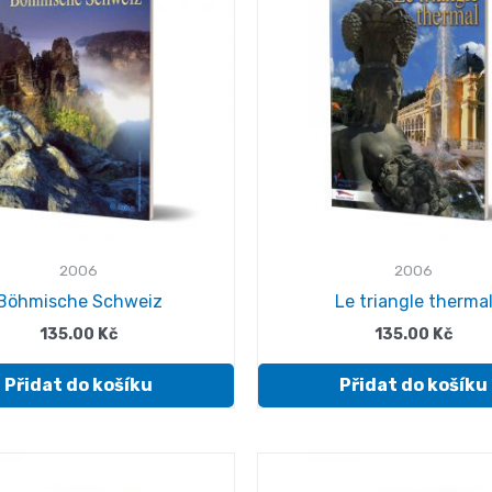
2006
2006
Böhmische Schweiz
Le triangle therma
135.00
Kč
135.00
Kč
Přidat do košíku
Přidat do košíku