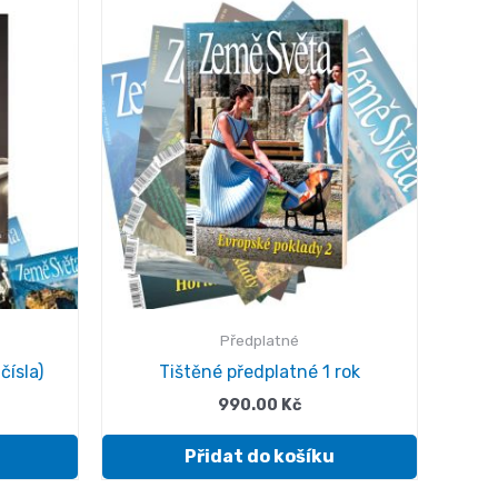
Předplatné
čísla)
Tištěné předplatné 1 rok
990.00
Kč
Přidat do košíku