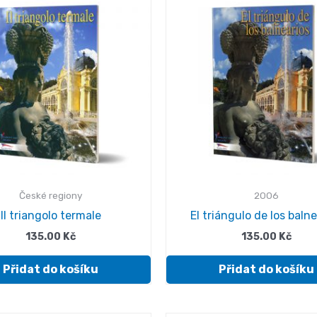
České regiony
2006
Il triangolo termale
El triángulo de los baln
135.00
Kč
135.00
Kč
Přidat do košíku
Přidat do košíku