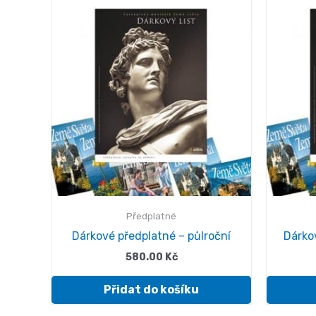
Předplatné
Dárkové předplatné – půlroční
Dárkov
580.00
Kč
Přidat do košíku