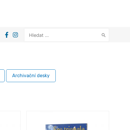
Search
for:
Archivační desky