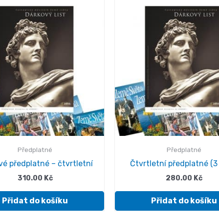
Předplatné
Předplatné
é předplatné – čtvrtletní
Čtvrtletní předplatné (3 
310.00
Kč
280.00
Kč
Přidat do košíku
Přidat do košíku