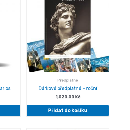
Předplatné
earios
Dárkové předplatné – roční
1,020.00
Kč
Přidat do košíku