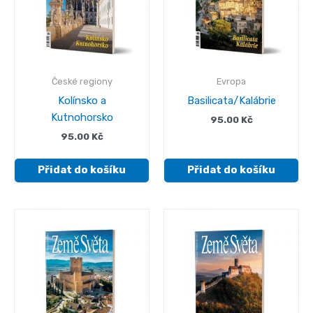
České regiony
Evropa
Kolínsko a
Basilicata/Kalábrie
Kutnohorsko
95.00
Kč
95.00
Kč
Přidat do košíku
Přidat do košíku