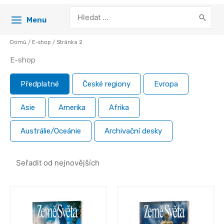
Search
Menu
for:
Domů
/
E-shop
/ Stránka 2
E-shop
Předplatné
České regiony
Evropa
Asie
Amerika
Afrika
Austrálie/Oceánie
Archivační desky