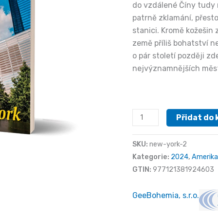
do vzdálené Číny tudy 
patrně zklamání, přest
stanici. Kromě kožeši
země příliš bohatství 
o pár století později z
nejvýznamnějších měst 
New
Přidat do 
York
množství
SKU:
new-york-2
Kategorie:
2024
,
Amerika
GTIN:
977121381924603
GeeBohemia, s.r.o.