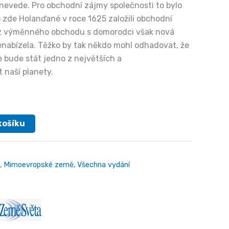
nevede. Pro obchodní zájmy společnosti to bylo
o zde Holanďané v roce 1625 založili obchodní
n z výměnného obchodu s domorodci však nová
nenabízela. Těžko by tak někdo mohl odhadovat, že
de bude stát jedno z největších a
naší planety.
košíku
,
Mimoevropské země
,
Všechna vydání