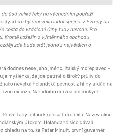
 do ústí veliké řeky na východním pobřeží
esty, která by umožnila lodní spojení z Evropy do
 že cesta do vzdálené Číny tudy nevede. Pro
nici. Kromě kožešin z výměnného obchodu
ozději zde bude stát jedno z největších a
terá dodnes nese jeho jméno, italský mořeplavec –
je myšlenka, že jde patrně o široký průliv do
 jako nevelká holandská pevnost z hlíny a klád na
 ze dvou expozic Národního muzea amerických
. Právě tady holandská osada končila. Název ulice
indiánským útokem. Holanďané sice dávali
z ohledu na to, že Peter Minuit, první guvernér