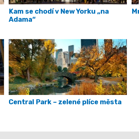
Kam se chodí v New Yorku „na
Mr
Adama“
Central Park – zelené plíce města