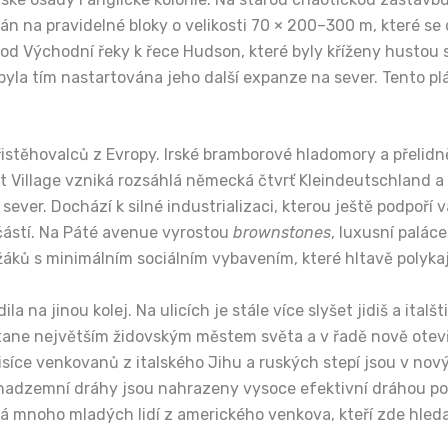
ván na pravidelné bloky o velikosti 70 × 200–300 m, které se
 od Východní řeky k řece Hudson, které byly kříženy hustou s
byla tím nastartována jeho další expanze na sever. Tento p
přistěhovalců z Evropy. Irské bramborové hladomory a přeli
ast Village vzniká rozsáhlá německá čtvrť Kleindeutschland
ever. Dochází k silné industrializaci, kterou ještě podpoří v
 částí. Na Páté avenue vyrostou
brownstones
, luxusní palác
áků s minimálním sociálním vybavením, které hltavě polykají
a na jinou kolej. Na ulicích je stále více slyšet jidiš a ital
 stane největším židovským městem světa a v řadě nově ote
tisíce venkovanů z italského Jihu a ruských stepí jsou v n
nadzemní dráhy jsou nahrazeny vysoce efektivní dráhou pod
á mnoho mladých lidí z amerického venkova, kteří zde hledaj