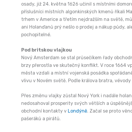
osady, již 24. května 1626 učinil s místními domor
příslušníci místních algonkinských kmenů říkali 
trhem v Americe a třetím nejdražším na světě, může
ani Holanďanů prý nešlo o prodej a nákup půdy, al
pochopitelné.
Pod britskou vlajkou
Nový Amsterdam se stal průsečíkem řady obchodníc
brzy přerostla ve skutečný konflikt. V roce 1664 v
města vzdali a místní vojenská posádka spořádaně 
vlivu v Novém světě. Podle králova bratra, vévody
Přes změnu vlajky zůstal Nový York i nadále hola
nedosahoval prosperity svých větších a úspěšnější
obchodní kontakty v
Londýně
. Začal se proto vě
pašeráků a pirátů.