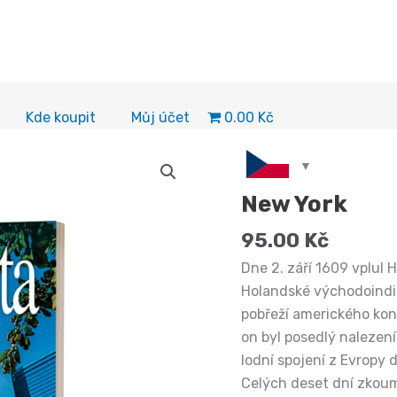
0.00 Kč
Kde koupit
Můj účet
New York
95.00
Kč
Dne 2. září 1609 vplul
Holandské východoindic
pobřeží amerického kont
on byl posedlý nalezen
lodní spojení z Evropy 
Celých deset dní zkouma