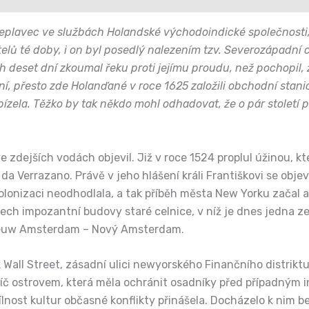
řeplavec ve službách Holandské východoindické společnosti,
lů té doby, i on byl posedlý nalezením tzv. Severozápadní c
h deset dní zkoumal řeku proti jejímu proudu, než pochopil,
ní, přesto zde Holanďané v roce 1625 založili obchodní sta
zela. Těžko by tak někdo mohl odhadovat, že o pár století p
zdejších vodách objevil. Již v roce 1524 proplul úžinou, k
 Verrazano. Právě v jeho hlášení králi Františkovi se objevu
lonizaci neodhodlala, a tak příběh města New Yorku začal až
tech impozantní budovy staré celnice, v níž je dnes jedna
Nieuw Amsterdam – Nový Amsterdam.
all Street, zásadní ulici newyorského Finančního distriktu
íč ostrovem, která měla ochránit osadníky před případným 
nost kultur občasné konflikty přinášela. Docházelo k nim be