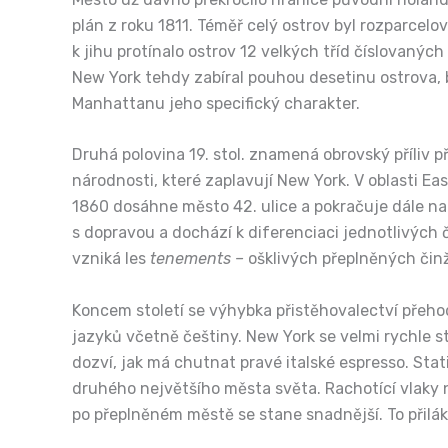
plán z roku 1811. Téměř celý ostrov byl rozparcelo
k jihu protínalo ostrov 12 velkých tříd číslovaných
New York tehdy zabíral pouhou desetinu ostrova, 
Manhattanu jeho specifický charakter.
Druhá polovina 19. stol. znamená obrovský příliv 
národnosti, které zaplavují New York. V oblasti E
1860 dosáhne město 42. ulice a pokračuje dále na s
s dopravou a dochází k diferenciaci jednotlivých
vzniká les
tenements –
ošklivých přeplněných činž
Koncem století se výhybka přistěhovalectví přehodil
jazyků včetně češtiny. New York se velmi rychle
dozví, jak má chutnat pravé italské espresso. Sta
druhého největšího města světa. Rachotící vlaky 
po přeplněném městě se stane snadnější. To přilák