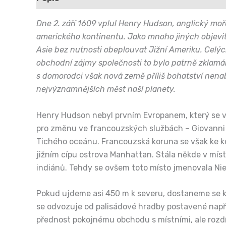
Dne 2. září 1609 vplul Henry Hudson, anglický mo
amerického kontinentu. Jako mnoho jiných objevite
Asie bez nutnosti obeplouvat Jižní Ameriku. Celýc
obchodní zájmy společnosti to bylo patrně zklamá
s domorodci však nová země příliš bohatství nenabí
nejvýznamnějších měst naší planety.
Henry Hudson nebyl prvním Evropanem, který se ve 
pro změnu ve francouzských službách – Giovanni da
Tichého oceánu. Francouzská koruna se však ke ko
jižním cípu ostrova Manhattan. Stála někde v mís
indiánů. Tehdy se ovšem toto místo jmenovala 
Pokud ujdeme asi 450 m k severu, dostaneme se k W
se odvozuje od palisádové hradby postavené např
přednost pokojnému obchodu s místními, ale rozdíl