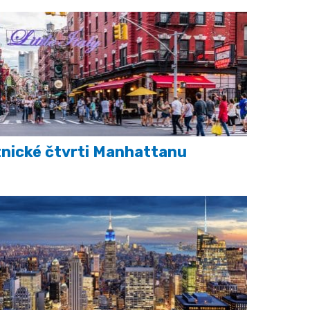
nické čtvrti Manhattanu