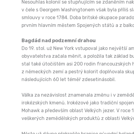
Nesouhlas kolonií se stupňujícím se zdaněním nako
v čele s Georgem Washingtonem však byla příliš s
smlouvy v roce 1784. Doba britské okupace paradox
prvním hlavním městem Spojených států a z balko
Bagdád nad podzemní drahou
Do 19. stol. už New York vstupoval jako největší am
obyvatelstva začala měnit, a položila tak základ 
stal také útočištěm asi 200 rodin francouzských
z německých zemí a pestrý kolorit doplňovala sku
následujících 60 let téměř zdesetinásobil.
Válka za nezávislost znamenala změnu i v zemědě
irokézských kmenů. Irokézové jako tradiční spojen
Mohawk a především oblast Velkých jezer. V roce 1
veškerých zemědělských produktů z oblasti Velký
Město už dávno překročilo hranice původní holand