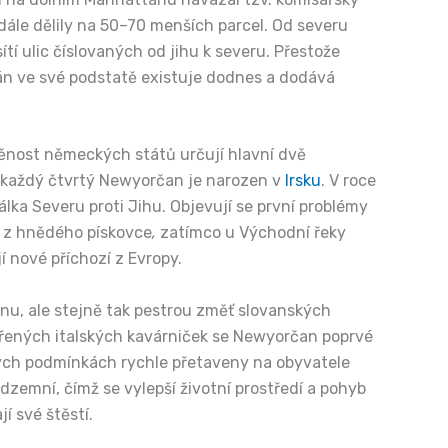
 dále dělily na 50–70 menších parcel. Od severu
ítí ulic číslovaných od jihu k severu. Přestože
lán ve své podstatě existuje dodnes a dodává
dněnost německých států určují hlavní dvě
 a každý čtvrtý Newyorčan je narozen v
Irsku
. V roce
álka Severu proti Jihu. Objevují se první problémy
e z hnědého pískovce
,
zatímco u Východní řeky
 nové příchozí z Evropy.
štinu, ale stejně tak pestrou změť slovanských
vřených italských kavárniček se Newyorčan poprvé
ových podmínkách rychle přetaveny na obyvatele
zemní, čímž se vylepší životní prostředí a pohyb
í své štěstí.