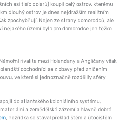
ích asi tisíc dolarů) koupil celý ostrov, kterému
 km dlouhý ostrov je dnes nejdražším realitním
 však zpochybňují. Nejen ze strany domorodců, ale
tví nějakého území bylo pro domorodce jen těžko
Námořní rivalita mezi Holanďany a Angličany však
. Holandští obchodníci se z obavy před zničením
ouvu, ve které si jednoznačně rozdělily sféry
pojil do atlantského koloniálního systému,
ž materiální a zemědělské zázemí a hlavně dobré
kem
, nezřídka se stával překladištěm a útočištěm