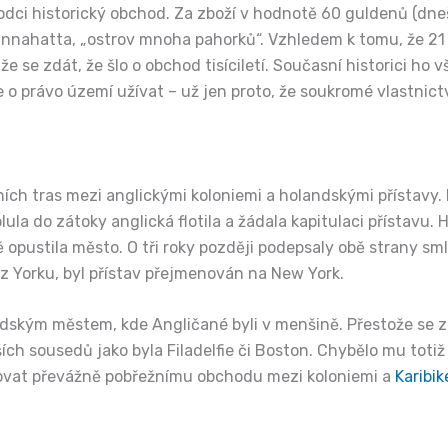
odci historický obchod. Za zboží v hodnotě 60 guldenů (dnešn
Mannahatta, „ostrov mnoha pahorků“. Vzhledem k tomu, že 21
 se zdát, že šlo o obchod tisíciletí. Současní historici ho
e o právo území užívat – už jen proto, že soukromé vlastnic
h tras mezi anglickými koloniemi a holandskými přístavy. 
plula do zátoky anglická flotila a žádala kapitulaci přístavu
opustila město. O tři roky později podepsaly obě strany sml
 z Yorku, byl přístav přejmenován na New York.
ndským městem, kde Angličané byli v menšině. Přestože se za
ch sousedů jako byla Filadelfie či Boston. Chybělo mu toti
novat převážně pobřežnímu obchodu mezi koloniemi a
Karibi