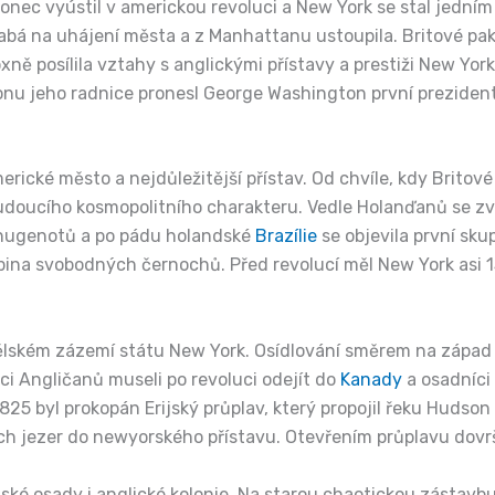
nec vyústil v americkou revoluci a New York se stal jedním 
labá na uhájení města a z Manhattanu ustoupila. Britové pa
ně posílila vztahy s anglickými přístavy a prestiži New York
nu jeho radnice pronesl George Washington první prezident
erické město a nejdůležitější přístav. Od chvíle, kdy Britové
budoucího kosmopolitního charakteru. Vedle Holanďanů se zv
 hugenotů a po pádu holandské
Brazílie
se objevila první sku
pina svobodných černochů. Před revolucí měl New York asi 
lském zázemí státu New York. Osídlování směrem na západ 
ci Angličanů museli po revoluci odejít do
Kanady
a osadníci
825 byl prokopán Erijský průplav, který propojil řeku Hudson
ch jezer do newyorského přístavu. Otevřením průplavu dovr
ské osady i anglické kolonie. Na starou chaotickou zástav