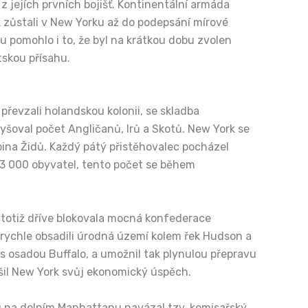
z jejích prvních bojišť. Kontinentální armáda
k zůstali v New Yorku až do podepsání mírové
u pomohlo i to, že byl na krátkou dobu zvolen
skou přísahu.
 převzali holandskou kolonii, se skladba
yšoval počet Angličanů, Irů a Skotů. New York se
pina Židů. Každý pátý přistěhovalec pocházel
13 000 obyvatel, tento počet se během
totiž dříve blokovala mocná konfederace
 rychle obsadili úrodná území kolem řek Hudson a
 s osadou Buffalo, a umožnil tak plynulou přepravu
šil New York svůj ekonomický úspěch.
bu na dolním Manhattanu navázal tzv. komisařský