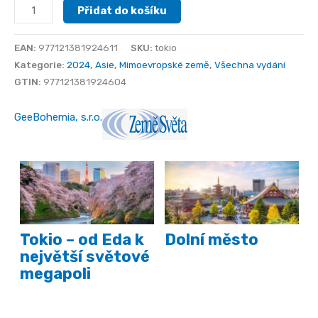
Tokio
Přidat do košíku
množství
EAN:
977121381924611
SKU:
tokio
Kategorie:
2024
,
Asie
,
Mimoevropské země
,
Všechna vydání
GTIN:
977121381924604
GeeBohemia, s.r.o.
Tokio – od Eda k
Dolní město
největší světové
megapoli