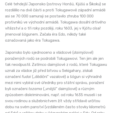
Celé tehdejší Japonsko (ostrovy Honšú, Kjúšú a Šikoku) se
rozdělilo na dvě části a proti Tokugawově západní armádě
asi se 70 000 samuraji se postavilo zhruba 100 000
protivníků ve východní armádě. Tokugawa dosáhl drtivého
vítězství a o tři roky později, roku 1603, jej v Kjótu císař
jmenoval šógunem. Začala éra Edo, někdy také
označovaná jako éra Tokugawa.
Japonsko bylo sjednoceno a vládcové (
daimjóové
)
poražených rodů se podrobili Tokugawovi. Ten jim ale jen
tak neodpustil. Zatímco daimjóové z rodů, které Tokugawu
uznali za vládce již před bitvou u Sekigahary, získali
označení
fudai
(„dědiční“ vazalové) a šógun si výhradně
mezi nimi vybíral své úředníky pro státní správu, poražení
byli označeni
tozama
(„vnější“ daimjóové) a různým
způsobem diskriminováni, např. od roku 1635 museli i se
svou rodinou a služebnictvem žít vždy střídavě určitou
dobu na svém panství (vzdáleném často stovky kilometrů