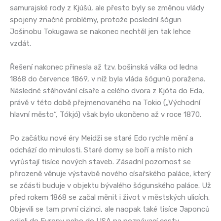
samurajské rody z Kjúšú, ale přesto byly se změnou vlády
spojeny značné problémy, protože poslední šógun
Jošinobu Tokugawa se nakonec nechtěl jen tak lehce
vzdát.
Řešení nakonec přinesla až tzv. bošinská válka od ledna
1868 do července 1869, v níž byla vláda šógunů poražena.
Následné stěhování císaře a celého dvora z Kjóta do Eda,
právě v této době přejmenovaného na Tokio („Východní
hlavní město“, Tókjó) však bylo ukončeno až v roce 1870.
Po začátku nové éry Meidži se staré Edo rychle mění a
odchází do minulosti. Staré domy se boří a místo nich
vyrůstají tisíce nových staveb. Zásadní pozornost se
přirozeně věnuje výstavbě nového císařského paláce, který
se zčásti buduje v objektu bývalého šógunského paláce. Už
před rokem 1868 se začal měnit i život v městských ulicích.
Objevili se tam první cizinci, ale naopak také tisíce Japonců