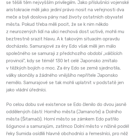
se těšili těm nejvyšším privilegiím. Jako příslušníci vojenské
aristokracie měli jako jediní právo nosit na veřejnosti dva
meče a byli doslova pány nad životy ostatních obyvatel
města. Pokud třeba měli pocit, že se k nim někdo
z neurozených lidí na ulici nechová dost uctivě, mohli mu
beztrestně srazit hlavu. A k takovým situacím opravdu
docházelo. Samurajové za éry Edo však měli jen málo
společného se samuraji z předchozího období „válčících
provincií“, kdy se téměř 130 let celé Japonsko zmítalo
v těžkých bojích o moc. Za éry Edo se země sjednotila,
války skončily a žádného vnějšího nepřítele Japonsko
nemělo. Samurajové se tak mohli uplatnit v podstatě jen
jako vládní úředníci.
Po celou dobu své existence se Edo členilo do dvou jasně
oddělených částí: Horního města (Jamanote) a Dolního
města (Šitamači). Horní město se zámkem Edo patřilo
šógunovi a samurajům, zatímco Dolní město v nížině podél
řeky Sumida osídlili hlavně obchodníci a řemeslníci, pro něž