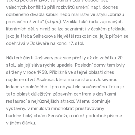
Vcelku poklidný život ve starém Edu v období bez
válečných konfliktů přál rozkvětů umění, např. dodnes
oblíbeného divadla kabuki nebo malířství ve stylu „obrazů
prchavého života“ (
ukijoe
). Vznikla také řada zajímavých
literárních děl, s nimiž se lze seznámit i v českém překladu,
jako je třeba Saikakuova Největší rozkošnice, jejíž příběh se
odehrává v Jošiwaře na konci 17. stol.
Některé části Jošiwary pak sice přežily až do začátku 20.
stol., ale její sláva rychle upadala. Poslední domy tam byly
strženy v roce 1958. Přibližně ve stejné oblasti dnes
najdeme čtvrť Asakusa, která má se starou Jošiwarou
ledacos společného. I pro obyvatele současného Tokia je
tato oblast důležitým zábavním centrem s desítkami
restaurací a nejrůznějších atrakcí. Všemu dominuje
výstavný, v minulosti mnohokrát přestavovaný
buddhistický chrám Sensódži, o němž podrobně píšeme
v jiném článku.