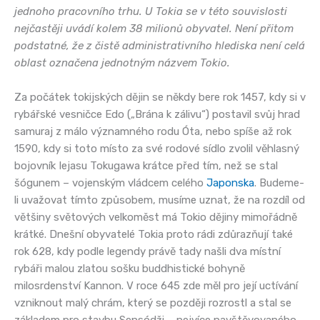
jednoho pracovního trhu. U Tokia se v této souvislosti
nejčastěji uvádí kolem 38 milionů obyvatel. Není přitom
podstatné, že z čistě administrativního hlediska není celá
oblast označena jednotným názvem Tokio.
Za počátek tokijských dějin se někdy bere rok 1457, kdy si v
rybářské vesničce Edo („Brána k zálivu“) postavil svůj hrad
samuraj z málo významného rodu Óta, nebo spíše až rok
1590, kdy si toto místo za své rodové sídlo zvolil věhlasný
bojovník Iejasu Tokugawa krátce před tím, než se stal
šógunem – vojenským vládcem celého
Japonska
. Budeme-
li uvažovat tímto způsobem, musíme uznat, že na rozdíl od
většiny světových velkoměst má Tokio dějiny mimořádně
krátké. Dnešní obyvatelé Tokia proto rádi zdůrazňují také
rok 628, kdy podle legendy právě tady našli dva místní
rybáři malou zlatou sošku buddhistické bohyně
milosrdenství Kannon. V roce 645 zde měl pro její uctívání
vzniknout malý chrám, který se později rozrostl a stal se