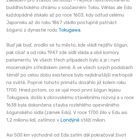
základem pro stavbu Sensódži – nejvíce navštěvovaného
buddhistického chrámu v současném Tokiu. Věhlas ale Edo
každopádně získalo až po roce 1603, kdy odtud celému
Japonsku až do roku 1867 vládlo postupně patnáct
šógunů z dynastie rodu
Tokugawa
.
Buď jak buď, zrodilo se tu město, kde vládl nejdřív šógun,
pak císař a od roku 1947 zde sídlí vláda a obě komory
parlamentu. Ve všech třech případech bylo a je i nyní
mocenským střediskem země. A ve všech svých podobách
téměř po celou dobu existence bylo nejlidnatější metropolí
na světě. Poprvé tohoto primátu dosáhlo již kolem roku
1700. Hned potom, co se ujal moci první šógun Iejasu
Tokugawa, došlo k obrovskému stavebnímu rozvoji a v roce
1638 byla dokončena stavba rozlehlého opevněného
šógunského sídla (zámek Edo). V roce 1700 žilo v Edu asi
1,2 milionu lidí, zatímco v
Londýně
stěží milion.
Asi 500 km východně od Eda zatím dál pokračoval život