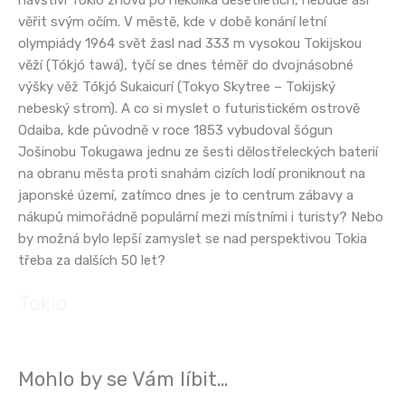
navštíví Tokio znovu po několika desetiletích, nebude asi
věřit svým očím. V městě, kde v době konání letní
olympiády 1964 svět žasl nad 333 m vysokou Tokijskou
věží (Tókjó tawá), tyčí se dnes téměř do dvojnásobné
výšky věž Tókjó Sukaicurí (Tokyo Skytree – Tokijský
nebeský strom). A co si myslet o futuristickém ostrově
Odaiba, kde původně v roce 1853 vybudoval šógun
Jošinobu Tokugawa jednu ze šesti dělostřeleckých baterií
na obranu města proti snahám cizích lodí proniknout na
japonské území, zatímco dnes je to centrum zábavy a
nákupů mimořádně populární mezi místními i turisty? Nebo
by možná bylo lepší zamyslet se nad perspektivou Tokia
třeba za dalších 50 let?
Tokio
Mohlo by se Vám líbit…