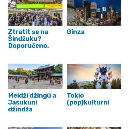
Ztratit se na
Ginza
Šindžuku?
Doporučeno.
Meidži džingú a
Tokio
Jasukuni
(pop)kulturní
džindža