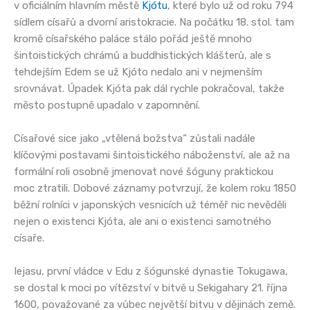
v oficiálním hlavním městě
Kjótu
, které bylo už od roku 794
sídlem císařů a dvorní aristokracie. Na počátku 18. stol. tam
kromě císařského paláce stálo pořád ještě mnoho
šintoistických chrámů a buddhistických klášterů, ale s
tehdejším Edem se už Kjóto nedalo ani v nejmenším
srovnávat. Úpadek Kjóta pak dál rychle pokračoval, takže
město postupně upadalo v zapomnění.
Císařové sice jako „vtělená božstva“ zůstali nadále
klíčovými postavami šintoistického náboženství, ale až na
formální roli osobně jmenovat nové šóguny praktickou
moc ztratili. Dobové záznamy potvrzují, že kolem roku 1850
běžní rolníci v japonských vesnicích už téměř nic nevěděli
nejen o existenci Kjóta, ale ani o existenci samotného
císaře.
Iejasu, první vládce v Edu z šógunské dynastie Tokugawa,
se dostal k moci po vítězství v bitvě u Sekigahary 21. října
1600, považované za vůbec největší bitvu v dějinách země.