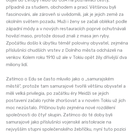
odjeli do Evropy nebo do USA na poznávací cesty,
případně za studiem, obchodem a prací. Většinou byli
fascinováni, ale zároveň si uvědomili, jak je jejich země za
okolním světem pozadu. Muži i ženy se začali oblékat podle
západní módy a v nových restauracích poprvé ochutnávali
hovězí maso, protože dosud znali z masa jen ryby.
Zpočátku došlo k úbytku téměř poloviny obyvatel, zejména
příslušníci chudších vrstev z Dolního města odcházeli na
venkov. Kolem roku 1910 už ale v Tokiu opět žily dřívější dva
miliony lidí.
Zatímco o Edu se často mluvilo jako o „samurajském
městě“, protože tam samurajové tvořili většinu obyvatel a
měli velká privilegia, po začátku éry Meidži se jejich
postavení začalo rychle zhoršovat a v novém Tokiu už jich
moc nezůstalo. Příčinou bylo zejména nové rozdělení
společnosti do čtyř skupin. Zatímco do té doby byli
samurajové jako příslušníci vojenské aristokracie na
nejvyšším stupni společenského žebříčku, nyní tuto pozici