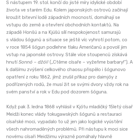
S nástupem 19. stol. končí do jisté míry idylické období
života ve starém Edu. Kolem japonských ostrovů začínají
kroužit bitevní lodě západních mocností, domáhají se
vstupu do země a otevření obchodních kontaktů. Na
západě Honšú a na Kjúšú sílí nespokojenost samurajů
s vládou šógunů a situace se ještě víc vyhrotí potom, co
v roce 1854 šógun podlehne tlaku Američanů a povolí jim
vstup na japonské ostrovy. Stále více stoupenců získává
hnutí
Sonnó – džói!
(„Ctěme císaře – vyžeňme barbary!“). A
k dalšímu zvýšení celkového chaosu přispělo i šógunovo
opatření z roku 1862, jímž zrušil příkaz pro daimjóy z
podřízených rodů, že musí žit se svými dvory vždy rok na
svém panství a rok v Edu pod dozorem šóguna.
Když pak 3. ledna 1868 vyhlásil v Kjótu mladičký 15letý císař
Meidži konec vlády tokugawských šógunů a restauraci
císařské moci, vypadalo to už jen jako logické vyústění
všech nahromaděných problémů. Při nástupu k moci sice
novému císaři Meidžimu výrazně pomáhaly hlavně