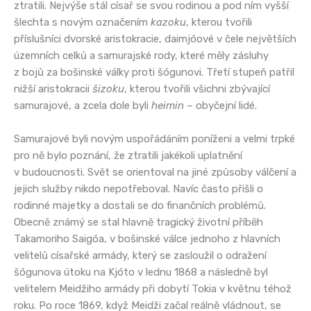
ztratili. Nejvýše stál císař se svou rodinou a pod ním vyšší
šlechta s novým označením
kazoku
, kterou tvořili
příslušníci dvorské aristokracie, daimjóové v čele největších
územních celků a samurajské rody, které měly zásluhy
z bojů za bošinské války proti šógunovi. Třetí stupeň patřil
nižší aristokracii
šizoku
, kterou tvořili všichni zbývající
samurajové, a zcela dole byli
heimin
– obyčejní lidé.
Samurajové byli novým uspořádáním poníženi a velmi trpké
pro ně bylo poznání, že ztratili jakékoli uplatnění
v budoucnosti. Svět se orientoval na jiné způsoby válčení a
jejich služby nikdo nepotřeboval. Navíc často přišli o
rodinné majetky a dostali se do finančních problémů.
Obecně známý se stal hlavně tragický životní příběh
Takamoriho Saigóa, v bošinské válce jednoho z hlavních
velitelů císařské armády, který se zasloužil o odražení
šógunova útoku na Kjóto v lednu 1868 a následně byl
velitelem Meidžiho armády při dobytí Tokia v květnu téhož
roku. Po roce 1869, když Meidži začal reálně vládnout, se