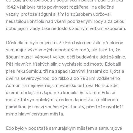
od Eda) a určitou dobu v šógunském paláci v Edu. Od roku
1642 však byla tato povinnost rozšířena i na dědičné
vazaly, protože šóguni si tímto způsobem udržovali
neustálou kontrolu nad všemi podřízenými rody a za celou
dobu jejich vlády také nedošlo k žádným větším vzpourám.
Důsledkem bylo nejen to, že Edo bylo neustále přeplněné
samuraji z významných a bohatých rodů, ale také to, že
šóguni museli věnovat velkou péči budování a údržbě silnic.
Pět hlavních říšských silnic vycházelo od mostu Edobaši
přes řeku Sumidu: tři na západ různými trasami do Kjóta a
dvě na severovýchod: do Nikkó a do 780 km vzdáleného
Aomori na nejsevernějším výběžku ostrova Honšú, kde
území tehdejšího Japonska končilo. Ve starém Edu se
most stal symbolickým středem Japonska a oblíbenou
památkou je i mezi současnými turisty, přestože nyní leží
mimo hlavní centrum města.
Edo bylo v podstatě samurajským městem a samurajové