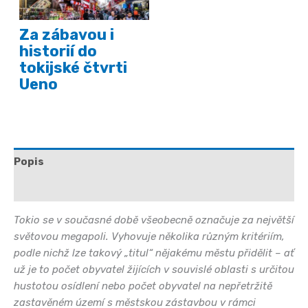
Za zábavou i
historií do
tokijské čtvrti
Ueno
Popis
Další informace
Tokio se v současné době všeobecně označuje za největší
světovou megapoli. Vyhovuje několika různým kritériím,
podle nichž lze takový „titul“ nějakému městu přidělit – ať
už je to počet obyvatel žijících v souvislé oblasti s určitou
hustotou osídlení nebo počet obyvatel na nepřetržitě
zastavěném území s městskou zástavbou v rámci