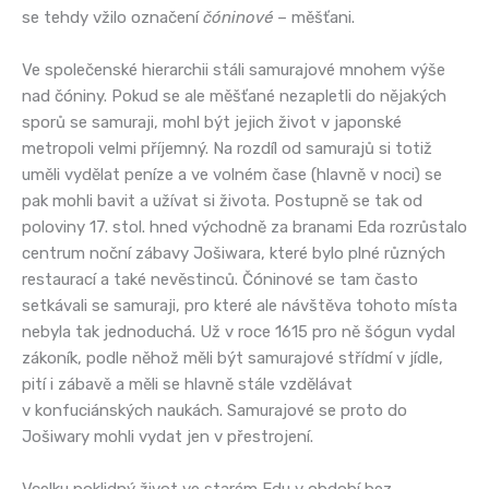
se tehdy vžilo označení
čóninové
– měšťani.
Ve společenské hierarchii stáli samurajové mnohem výše
nad čóniny. Pokud se ale měšťané nezapletli do nějakých
sporů se samuraji, mohl být jejich život v japonské
metropoli velmi příjemný. Na rozdíl od samurajů si totiž
uměli vydělat peníze a ve volném čase (hlavně v noci) se
pak mohli bavit a užívat si života. Postupně se tak od
poloviny 17. stol. hned východně za branami Eda rozrůstalo
centrum noční zábavy Jošiwara, které bylo plné různých
restaurací a také nevěstinců. Čóninové se tam často
setkávali se samuraji, pro které ale návštěva tohoto místa
nebyla tak jednoduchá. Už v roce 1615 pro ně šógun vydal
zákoník, podle něhož měli být samurajové střídmí v jídle,
pití i zábavě a měli se hlavně stále vzdělávat
v konfuciánských naukách. Samurajové se proto do
Jošiwary mohli vydat jen v přestrojení.