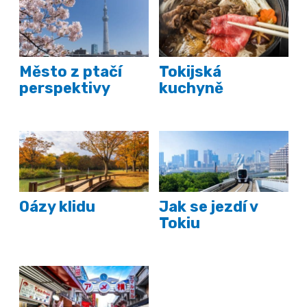
Město z ptačí
Tokijská
perspektivy
kuchyně
Oázy klidu
Jak se jezdí v
Tokiu