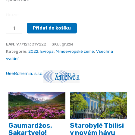
Gruzie
Gruzie
Přidat do košíku
množství
EAN:
9771213819222
SKU:
gruzie
Kategorie:
2022
,
Evropa
,
Mimoevropské země
,
Všechna
vydání
GeeBohemia, s.r.o.
Gaumardžos,
Starobylé Tbilisi
Sakartvelo!
v novém hávu