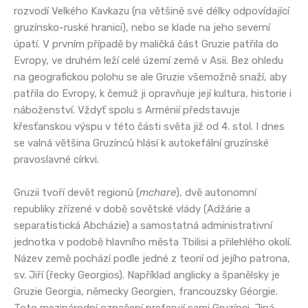
rozvodí Velkého Kavkazu (na většině své délky odpovídající
gruzínsko-ruské hranici), nebo se klade na jeho severní
úpatí. V prvním případě by maličká část Gruzie patřila do
Evropy, ve druhém leží celé území země v Asii. Bez ohledu
na geografickou polohu se ale Gruzie všemožně snaží, aby
patřila do Evropy, k čemuž ji opravňuje její kultura, historie i
náboženství. Vždyť spolu s Arménií představuje
křesťanskou výspu v této části světa již od 4. stol. I dnes
se valná většina Gruzínců hlásí k autokefální gruzínské
pravoslavné církvi.
Gruzii tvoří devět regionů (
mchare
), dvě autonomní
republiky zřízené v době sovětské vlády (Adžárie a
separatistická Abcházie) a samostatná administrativní
jednotka v podobě hlavního města Tbilisi a přilehlého okolí.
Název země pochází podle jedné z teorií od jejího patrona,
sv. Jiří (řecky Georgios). Například anglicky a španělsky je
Gruzie Georgia, německy Georgien, francouzsky Géorgie.