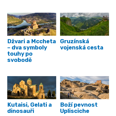
Džvari a Mccheta
Gruzínská
– dva symboly
vojenská cesta
touhy po
svobodě
Kutaisi, Gelati a
Boží pevnost
dinosauři
Uplisciche