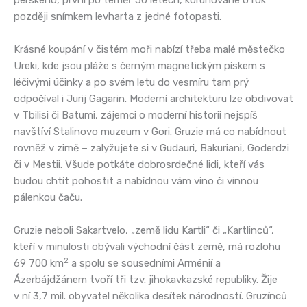
perského, první po téměř 50 letech, korunované o rok
později snímkem levharta z jedné fotopasti.
Krásné koupání v čistém moři nabízí třeba malé městečko
Ureki, kde jsou pláže s černým magnetickým pískem s
léčivými účinky a po svém letu do vesmíru tam prý
odpočíval i Jurij Gagarin. Moderní architekturu lze obdivovat
v Tbilisi či Batumi, zájemci o moderní historii nejspíš
navštíví Stalinovo muzeum v Gori. Gruzie má co nabídnout
rovněž v zimě – zalyžujete si v Gudauri, Bakuriani, Goderdzi
či v Mestii. Všude potkáte dobrosrdečné lidi, kteří vás
budou chtít pohostit a nabídnou vám víno či vinnou
pálenkou čaču.
Gruzie neboli Sakartvelo, „země lidu Kartli“ či „Kartlinců“,
kteří v minulosti obývali východní část země, má rozlohu
2
69 700 km
a spolu se sousedními Arménií a
Ázerbájdžánem tvoří tři tzv. jihokavkazské republiky. Žije
v ní 3,7 mil. obyvatel několika desítek národností. Gruzínců