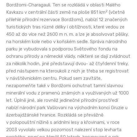
Bordžomi-Charagauli. Ten se rozkládá v oblasti Malého
2
Kavkazu v centrální části země na ploše 851 km
(včetně
přilehlé přírodní rezervace Bordžomi), nabízí 12 značených
turistických tras různé délky i obtížnosti, které vedou ze
450 až do více než 2600 m n. m. a lze je absolvovat pěšky,
na horském kole nebo v koňském sedle. Správa národního
parku je vybudovala s podporou Světového fondu na
ochranu přírody a německé vlády, některé se dají zvládnout
za několik hodin, jiné představují dvou- až čtyřdenní treky,
před nástupem na kteroukoli z nich je třeba se registrovat
v návštěvnickém centru. Pokud sem zavítáte,
nezapomeňte také v Bordžomi ochutnat tamní slavnou
minerální vodu z pramenů známých a využívaných už 1000
let. Úplně jiné, ale rovněž jedinečné přírodní prostředí
nabízí národní park Vašlovani na východním konci Gruzie u
ázerbajdžánské hranice. Rozkládá se převážně
v polopouštní nížině s aridními lesy a křovinami, v roce
2003 vyvolalo velkou pozornost nalezení stop levharta