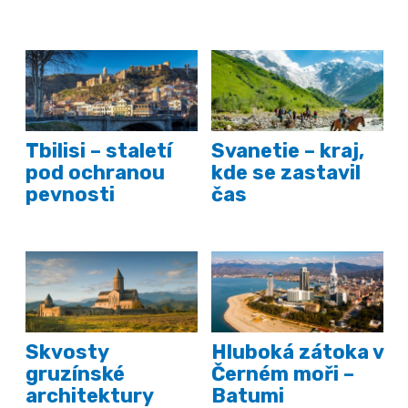
Tbilisi – staletí
Svanetie – kraj,
pod ochranou
kde se zastavil
pevnosti
čas
Skvosty
Hluboká zátoka v
gruzínské
Černém moři –
architektury
Batumi