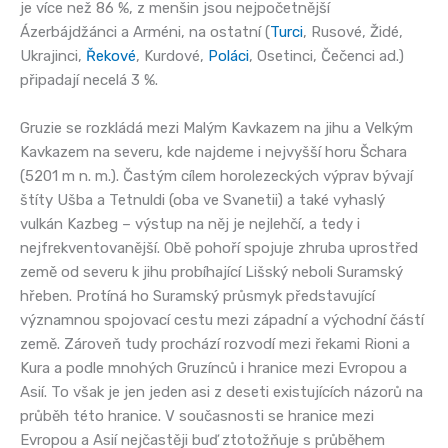
je více než 86 %, z menšin jsou nejpočetnější
Ázerbájdžánci a Arméni, na ostatní (
Turci
, Rusové, Židé,
Ukrajinci,
Řekové
, Kurdové,
Poláci
, Osetinci, Čečenci ad.)
připadají necelá 3 %.
Gruzie se rozkládá mezi Malým Kavkazem na jihu a Velkým
Kavkazem na severu, kde najdeme i nejvyšší horu Šchara
(5201 m n. m.). Častým cílem horolezeckých výprav bývají
štíty Ušba a Tetnuldi (oba ve Svanetii) a také vyhaslý
vulkán Kazbeg – výstup na něj je nejlehčí, a tedy i
nejfrekventovanější. Obě pohoří spojuje zhruba uprostřed
země od severu k jihu probíhající Lišský neboli Suramský
hřeben. Protíná ho Suramský průsmyk představující
významnou spojovací cestu mezi západní a východní částí
země. Zároveň tudy prochází rozvodí mezi řekami Rioni a
Kura a podle mnohých Gruzínců i hranice mezi Evropou a
Asií. To však je jen jeden asi z deseti existujících názorů na
průběh této hranice. V současnosti se hranice mezi
Evropou a Asií nejčastěji buď ztotožňuje s průběhem