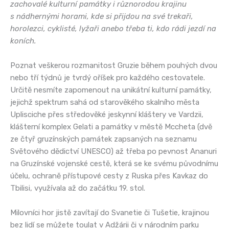
zachovalé kulturní památky i různorodou krajinu
s nádhernými horami, kde si přijdou na své trekaři,
horolezci, cyklisté, lyžaři anebo třeba ti, kdo rádi jezdí na
koních.
Poznat veškerou rozmanitost Gruzie během pouhých dvou
nebo tří týdnů je tvrdý oříšek pro každého cestovatele.
Určitě nesmíte zapomenout na unikátní kulturní památky,
jejichž spektrum sahá od starověkého skalního města
Uplisciche přes středověké jeskynní kláštery ve Vardzii,
klášterní komplex Gelati a památky v městě Mccheta (dvě
ze čtyř gruzínských památek zapsaných na seznamu
Světového dědictví UNESCO) až třeba po pevnost Ananuri
na Gruzínské vojenské cestě, která se ke svému původnímu
účelu, ochraně přístupové cesty z Ruska přes Kavkaz do
Tbilisi, využívala až do začátku 19. stol.
Milovníci hor jistě zavítají do Svanetie či Tušetie, krajinou
bez lidí se můžete toulat v Adžárii či v národním parku