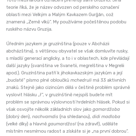
Toto mezinárodní označení preferují sami Gruzínci. Jiná
teorie říká, že je název odvozen od perského označení
oblasti mezi Velkým a Malým Kavkazem Gurğān, což
znamená „Země vlků“. My používáme počeštěnou podobu
ruského názvu Gruzija.
Úředním jazykem je gruzínština (pouze v Abcházii
abcházština), s většinou obyvatel se však domluvíte rusky,
s mladší generací anglicky, a to i v oblastech, kde převládají
další jazyky (svanština ve Svanetii, megrelština v Megrelii
apod.). Gruzínština patří k jihokavkazským jazykům a její
„buclaté“ písmo plné obloučků
mchedruli
má 33 aktivních
znaků. Stejně jako cizincům dělá v češtině problém správně
vyslovit hlásku „ř“, v gruzínštině nejspíš budete mít
problém se správnou výslovností hrdelních hlásek. Pokud si
však osvojíte několik základních slov jako
gamardžoba
(dobrý den),
nachvamdis
(na shledanou),
didi madloba
(velké díky) a hlavně
gaumardžos!
(na zdraví!), uděláte
místním nesmírnou radost a získáte si je „na první dobrou“.