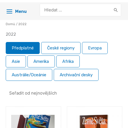
Search
Menu
for:
Domů
/ 2022
2022
Předplatné
České regiony
Evropa
Asie
Amerika
Afrika
Austrálie/Oceánie
Archivační desky