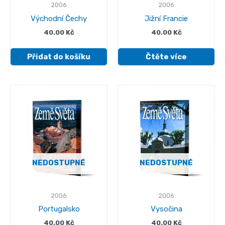
2006
2006
Východní Čechy
Jižní Francie
40.00
Kč
40.00
Kč
Přidat do košíku
Čtěte více
NEDOSTUPNÉ
NEDOSTUPNÉ
2006
2006
Portugalsko
Vysočina
40.00
Kč
40.00
Kč