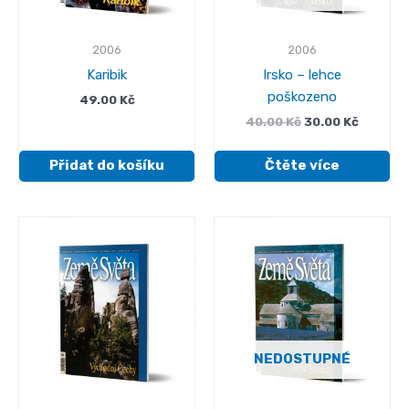
2006
2006
Karibik
Irsko – lehce
poškozeno
49.00
Kč
Původní
Aktuáln
40.00
Kč
30.00
Kč
cena
cena
byla:
je:
Přidat do košíku
Čtěte více
40.00 Kč.
30.00 K
NEDOSTUPNÉ