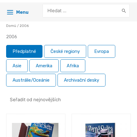
Search
Menu
for:
Domů
/ 2006
2006
Předplatné
České regiony
Evropa
Asie
Amerika
Afrika
Austrálie/Oceánie
Archivační desky