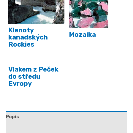
Klenoty
Mozaika
kanadských
Rockies
Vlakem z Peček
do středu
Evropy
Popis
Další informace