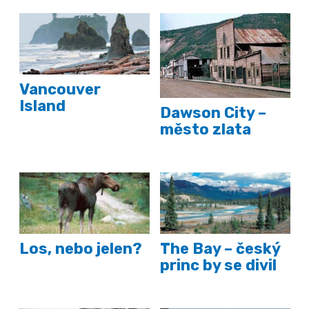
Vancouver
Island
Dawson City –
město zlata
Los, nebo jelen?
The Bay – český
princ by se divil