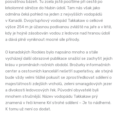
posvátnou bázeň. Tu zcela jistě pocítíme při cestě po
krkolomné silničce do hlubin údolí. Tam nás však jako
odměna čeká pohled na jeden z nejvyšších vodopádů
v Kanadě. Dvojstupňový vodopád Takkakaw o celkové
výšce 254 m je úžasnou podívanou zvláště na jaře a v létě,
kdy je hojně zásobován vodou z ledovce nad hranou údolí
a dává plně vyniknout mocné síle přírody.
O kanadských Rockies bylo napsáno mnoho a stále
vycházejí další obrazové publikace snažící se zachytit jejich
krásu v proměnách ročních období. Brožurky informačních
center a cestovních kanceláří nešetří superlativy, ale stejně
bude vždy velmi těžké pokusit se zprostředkovat sdělení o
majestátnosti zdejších vrcholů, zeleni smaragdových jezer
a divokosti ledovcových řek. Původní obyvatelé byli
mnohem stručnější. Název vodopádu Takkakaw prý
znamená v řeči kmene Krí strohé sdělení – Je to nádherné.
K tomu už není co dodat.