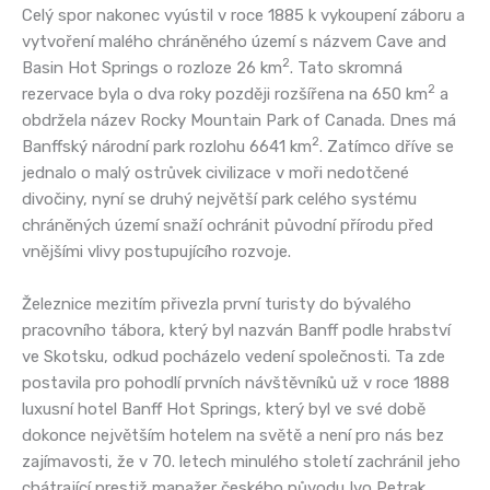
Celý spor nakonec vyústil v roce 1885 k vykoupení záboru a
vytvoření malého chráněného území s názvem Cave and
2
Basin Hot Springs o rozloze 26 km
. Tato skromná
2
rezervace byla o dva roky později rozšířena na 650 km
a
obdržela název Rocky Mountain Park of Canada. Dnes má
2
Banffský národní park rozlohu 6641 km
. Zatímco dříve se
jednalo o malý ostrůvek civilizace v moři nedotčené
divočiny, nyní se druhý největší park celého systému
chráněných území snaží ochránit původní přírodu před
vnějšími vlivy postupujícího rozvoje.
Železnice mezitím přivezla první turisty do bývalého
pracovního tábora, který byl nazván Banff podle hrabství
ve Skotsku, odkud pocházelo vedení společnosti. Ta zde
postavila pro pohodlí prvních návštěvníků už v roce 1888
luxusní hotel Banff Hot Springs, který byl ve své době
dokonce největším hotelem na světě a není pro nás bez
zajímavosti, že v 70. letech minulého století zachránil jeho
chátrající prestiž manažer českého původu Ivo Petrak.