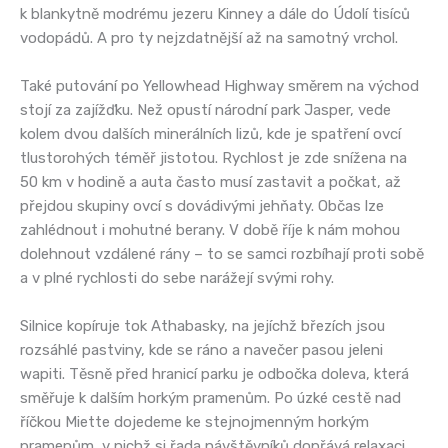
k blankytně modrému jezeru Kinney a dále do Údolí tisíců
vodopádů. A pro ty nejzdatnější až na samotný vrchol.
Také putování po Yellowhead Highway směrem na východ
stojí za zajížďku. Než opustí národní park Jasper, vede
kolem dvou dalších minerálních lizů, kde je spatření ovcí
tlustorohých téměř jistotou. Rychlost je zde snížena na
50 km v hodině a auta často musí zastavit a počkat, až
přejdou skupiny ovcí s dovádivými jehňaty. Občas lze
zahlédnout i mohutné berany. V době říje k nám mohou
dolehnout vzdálené rány – to se samci rozbíhají proti sobě
a v plné rychlosti do sebe narážejí svými rohy.
Silnice kopíruje tok Athabasky, na jejíchž březích jsou
rozsáhlé pastviny, kde se ráno a navečer pasou jeleni
wapiti. Těsně před hranicí parku je odbočka doleva, která
směřuje k dalším horkým pramenům. Po úzké cestě nad
říčkou Miette dojedeme ke stejnojmenným horkým
pramenům, v nichž si řada návštěvníků dopřává relaxaci