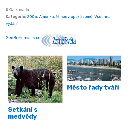
SKU:
kanada
Kategorie:
2006
,
Amerika
,
Mimoevropské země
,
Všechna
vydání
GeeBohemia, s.r.o.
Město řady tváří
Setkání s
medvědy