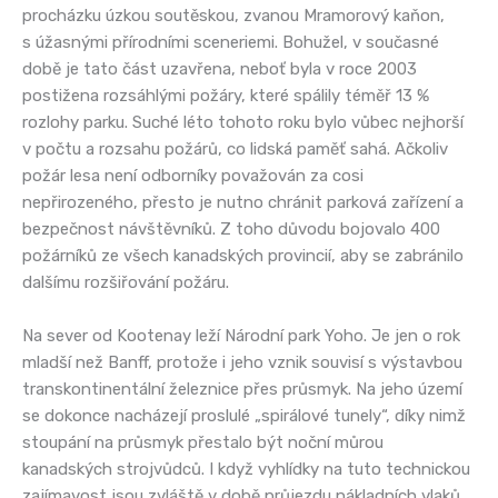
procházku úzkou soutěskou, zvanou Mramorový kaňon,
s úžasnými přírodními sceneriemi. Bohužel, v současné
době je tato část uzavřena, neboť byla v roce 2003
postižena rozsáhlými požáry, které spálily téměř 13 %
rozlohy parku. Suché léto tohoto roku bylo vůbec nejhorší
v počtu a rozsahu požárů, co lidská paměť sahá. Ačkoliv
požár lesa není odborníky považován za cosi
nepřirozeného, přesto je nutno chránit parková zařízení a
bezpečnost návštěvníků. Z toho důvodu bojovalo 400
požárníků ze všech kanadských provincií, aby se zabránilo
dalšímu rozšiřování požáru.
Na sever od Kootenay leží Národní park Yoho. Je jen o rok
mladší než Banff, protože i jeho vznik souvisí s výstavbou
transkontinentální železnice přes průsmyk. Na jeho území
se dokonce nacházejí proslulé „spirálové tunely“, díky nimž
stoupání na průsmyk přestalo být noční můrou
kanadských strojvůdců. I když vyhlídky na tuto technickou
zajímavost jsou zvláště v době průjezdu nákladních vlaků