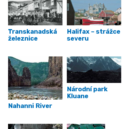
Transkanadská
Halifax – strážce
železnice
severu
Národní park
Kluane
Nahanni River