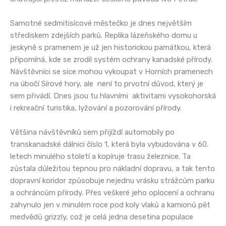
Samotné sedmitisícové městečko je dnes největším
střediskem zdejších parků. Replika lázeňského domu u
jeskyně s pramenem je už jen historickou památkou, která
připomíná, kde se zrodil systém ochrany kanadské přírody.
Návštěvníci se sice mohou vykoupat v Horních pramenech
na úbočí Sírové hory, ale není to prvotní důvod, který je
sem přivádí. Dnes jsou tu hlavními aktivitami vysokohorská
i rekreační turistika, lyžování a pozorování přírody.
Většina návštěvníků sem přijíždí automobily po
transkanadské dálnici číslo 1, která byla vybudována v 60.
letech minulého století a kopíruje trasu železnice. Ta
zůstala důležitou tepnou pro nákladní dopravu, a tak tento
dopravní koridor způsobuje nejednu vrásku strážcům parku
a ochráncům přírody. Přes veškeré jeho oplocení a ochranu
zahynulo jen v minulém roce pod koly vlaků a kamionů pět
medvědů grizzly, což je celá jedna desetina populace