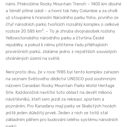
námi. Překročíme Rocky Mountain Trench – 1400 km dlouhé
a téměř přímé údolí – a horní tok řeky Columbie a za chvíli
už stoupáme k hranicím Národního parku Yoho, prvního ze
čtyř národních parků tvořících rozsáhlý komplex o celkové
2
rozloze 20 585 km
. – To je zhruba dvojnásobek rozlohy
Yellowstonského národního parku a čtvrtina České
republiky, a pokud k němu přičteme řadu přiléhajících
provinčních parků, získáme jedno z největších souvislých
chráněných území na světě.
Není proto divu, že v roce 1985 byl tento komplex zařazen
na seznam Světového dědictví UNESCO pod souhrnným
názvem Canadian Rocky Mountain Parks World Heritage
Site. Každoročně navštíví tuto oblast na devět milionů
návštěvníků, kteří sem jezdí za rekreací, sportem a
poznáním. Pro Kanaďany mají parky ve Skalistých horách
ještě jeden důležitý prvek. Jeden z nich se totiž stal
základním pilířem pro budování celého systému národních
parků.