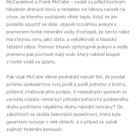
McCardelové a Frank McCabe – vydali za příležitostným
hledáním drahých kovů a nedaleko od tábora narazili na
otvor, ze kterého vycházelo vlhké teplo. Když se jim
podařilo spustit se dolů, objevili rozsáhlou jeskyni s
pramenem horké minerální vody. Pochopili, že tento nález
má stejnou cenu jako zlato, a vykolíkovali si klasický
těžební zábor. Pomocí trhavin zpřístupnili jeskyni a vedle
pramenu pak postavili malý srub, který nabízel koupel
v horké vodě za úplatu.
Pak však McCabe slibné podnikání narušil tím, že prodal
jistému spekulantovi svůj podíl a podíl jednoho z bratrů,
přičemž zfalšoval jeho podpis. V následných sporech se
vynořila otázka: nemá být přírodní bohatství podobného
druhu podřízeno nějakému druhu národní ochrany? Do
záležitosti se vložila železniční společnost, která byla
garantem rozvoje v celé oblasti, a o případ se začali
zajímat federální komisaři.