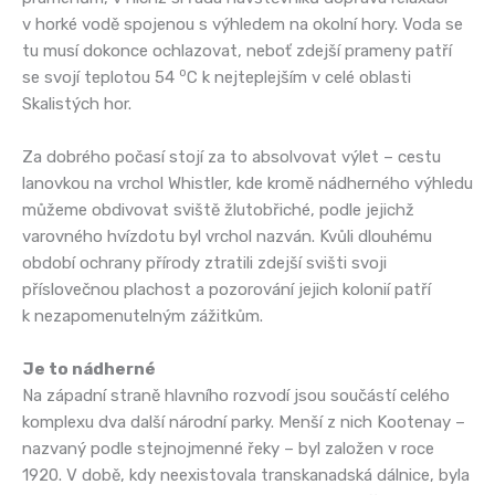
v horké vodě spojenou s výhledem na okolní hory. Voda se
tu musí dokonce ochlazovat, neboť zdejší prameny patří
o
se svojí teplotou 54
C k nejteplejším v celé oblasti
Skalistých hor.
Za dobrého počasí stojí za to absolvovat výlet – cestu
lanovkou na vrchol Whistler, kde kromě nádherného výhledu
můžeme obdivovat sviště žlutobřiché, podle jejichž
varovného hvízdotu byl vrchol nazván. Kvůli dlouhému
období ochrany přírody ztratili zdejší svišti svoji
příslovečnou plachost a pozorování jejich kolonií patří
k nezapomenutelným zážitkům.
Je to nádherné
Na západní straně hlavního rozvodí jsou součástí celého
komplexu dva další národní parky. Menší z nich Kootenay –
nazvaný podle stejnojmenné řeky – byl založen v roce
1920. V době, kdy neexistovala transkanadská dálnice, byla