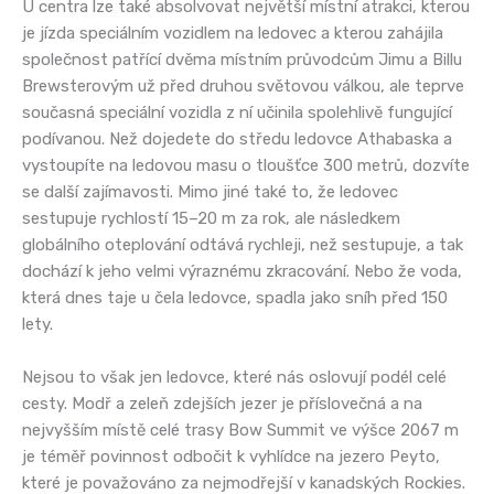
U centra lze také absolvovat největší místní atrakci, kterou
je jízda speciálním vozidlem na ledovec a kterou zahájila
společnost patřící dvěma místním průvodcům Jimu a Billu
Brewsterovým už před druhou světovou válkou, ale teprve
současná speciální vozidla z ní učinila spolehlivě fungující
podívanou. Než dojedete do středu ledovce Athabaska a
vystoupíte na ledovou masu o tloušťce 300 metrů, dozvíte
se další zajímavosti. Mimo jiné také to, že ledovec
sestupuje rychlostí 15–20 m za rok, ale následkem
globálního oteplování odtává rychleji, než sestupuje, a tak
dochází k jeho velmi výraznému zkracování. Nebo že voda,
která dnes taje u čela ledovce, spadla jako sníh před 150
lety.
Nejsou to však jen ledovce, které nás oslovují podél celé
cesty. Modř a zeleň zdejších jezer je příslovečná a na
nejvyšším místě celé trasy Bow Summit ve výšce 2067 m
je téměř povinnost odbočit k vyhlídce na jezero Peyto,
které je považováno za nejmodřejší v kanadských Rockies.