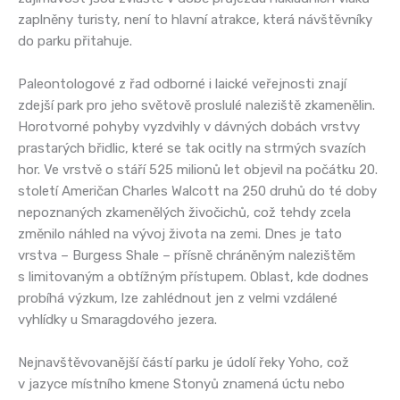
zaplněny turisty, není to hlavní atrakce, která návštěvníky
do parku přitahuje.
Paleontologové z řad odborné i laické veřejnosti znají
zdejší park pro jeho světově proslulé naleziště zkamenělin.
Horotvorné pohyby vyzdvihly v dávných dobách vrstvy
prastarých břidlic, které se tak ocitly na strmých svazích
hor. Ve vrstvě o stáří 525 milionů let objevil na počátku 20.
století Američan Charles Walcott na 250 druhů do té doby
nepoznaných zkamenělých živočichů, což tehdy zcela
změnilo náhled na vývoj života na zemi. Dnes je tato
vrstva – Burgess Shale – přísně chráněným nalezištěm
s limitovaným a obtížným přístupem. Oblast, kde dodnes
probíhá výzkum, lze zahlédnout jen z velmi vzdálené
vyhlídky u Smaragdového jezera.
Nejnavštěvovanější částí parku je údolí řeky Yoho, což
v jazyce místního kmene Stonyů znamená úctu nebo