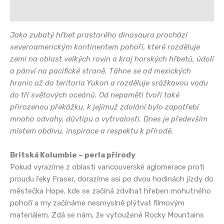
Hodnocení (0)
Jako zubatý hřbet prastarého dinosaura prochází
severoamerickým kontinentem pohoří, které rozděluje
zemi na oblast velkých rovin a kraj horských hřbetů, údolí
a pánví na pacifické straně. Táhne se od mexických
hranic až do teritoria Yukon a rozděluje srážkovou vodu
do tří světových oceánů. Od nepaměti tvoří také
přirozenou překážku, k jejímuž zdolání bylo zapotřebí
mnoho odvahy, důvtipu a vytrvalosti. Dnes je především
místem obdivu, inspirace a respektu k přírodě.
Britská Kolumbie – perla přírody
Pokud vyrazíme z oblasti vancouverské aglomerace proti
proudu řeky Fraser, dorazíme asi po dvou hodinách jízdy do
městečka Hope, kde se začíná zdvihat hřeben mohutného
pohoří a my začínáme nesmyslně plýtvat filmovým
materiálem. Zdá se nám, že vytoužené Rocky Mountains