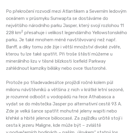
Po překročení rozvodí mezi Atlantikem a Severním ledovým
oceánem v průsmyku Sunwapta se dostáváme do
největšího národního parku Jasper, který svojí rozlohou 11
2
228 km
přesahuje i velikost legendárního Yellowstonského
parku. Je také mnohem méně navštěvovaný než např.
Banff, a díky tomu zde žije i větší množství divoké zvěře,
kterou tu lze také spatřit. Při troše štěstí můžeme u
minerálního lizu v těsné blízkosti Icefield Parkway
zahlédnout kamzíky běláky nebo ovce tlustorohé.
Protože po třiadevadesátce projíždí ročně kolem půl
milionu návštěvníků a většina z nich v krátké letní sezoně,
je rozumné odbočit u vodopádů na řece Athabasca a
vydat se do městečka Jasper po alternativní cestě 93 A.
Zde je velká šance spatřit mohutné jeleny wapiti nebo
křehké a hbité jelence běloocasé. Za zajížďku určitě stojí i
cesta k jezeru Maligne, kde může být – zvláště
v podvečerních hodinách – naším „úlovkem“ statný los