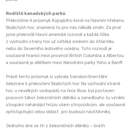
Rodiště kanadských parků
Překročíme-li průsmyk Kopajícího koně na hlavním hřebenu
Skalistých hor, znamená to pro nás několik změn. Za prvé
jsme překročili hlavní americké rozvodí a každá říčka
z východní strany hor už odtéká směrem do Atlantiku
nebo do Severního ledového oceánu. Toto rozvodí je
současně hranicí mezi provincií British Columbia a Albertou
a současně je dělítkem mezi Národními parky Yoho a Banff.
Právě tento průsmyk si vybrala transkontinentální
železnice k překročení Skalistých hor. Na východní straně
hor, u nevelkých vodopádů na řece Bow, byl postaven
pracovní tábor železničních dělníků a zanedlouho tu vzniklo
stoupání nahánějící hrůzu všem strojvůdcům, ale současně
zpřístupňující celou oblast pro budoucí návštěvníky.
Jednoho dne se tři z železničních dělníků – bratři