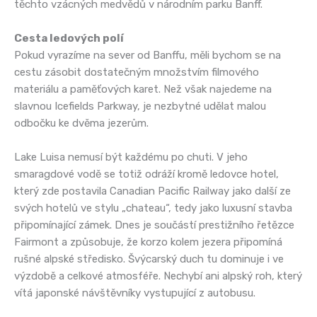
těchto vzácných medvědů v národním parku Banff.
Cesta ledových polí
Pokud vyrazíme na sever od Banffu, měli bychom se na
cestu zásobit dostatečným množstvím filmového
materiálu a paměťových karet. Než však najedeme na
slavnou Icefields Parkway, je nezbytné udělat malou
odbočku ke dvěma jezerům.
Lake Luisa nemusí být každému po chuti. V jeho
smaragdové vodě se totiž odráží kromě ledovce hotel,
který zde postavila Canadian Pacific Railway jako další ze
svých hotelů ve stylu „chateau“, tedy jako luxusní stavba
připomínající zámek. Dnes je součástí prestižního řetězce
Fairmont a způsobuje, že korzo kolem jezera připomíná
rušné alpské středisko. Švýcarský duch tu dominuje i ve
výzdobě a celkové atmosféře. Nechybí ani alpský roh, který
vítá japonské návštěvníky vystupující z autobusu.