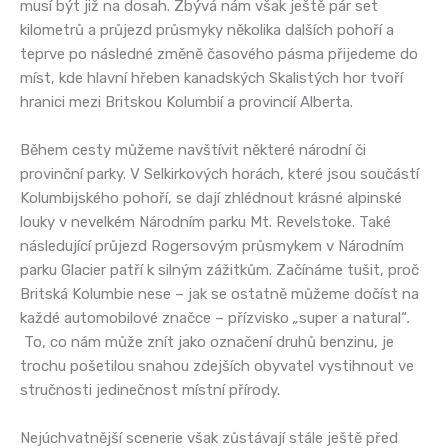
musí být již na dosah. Zbývá nám však ještě pár set
kilometrů a průjezd průsmyky několika dalších pohoří a
teprve po následné změně časového pásma přijedeme do
míst, kde hlavní hřeben kanadských Skalistých hor tvoří
hranici mezi Britskou Kolumbií a provincií Alberta.
Během cesty můžeme navštívit některé národní či
provinční parky. V Selkirkových horách, které jsou součástí
Kolumbijského pohoří, se dají zhlédnout krásné alpinské
louky v nevelkém Národním parku Mt. Revelstoke. Také
následující průjezd Rogersovým průsmykem v Národním
parku Glacier patří k silným zážitkům. Začínáme tušit, proč
Britská Kolumbie nese – jak se ostatně můžeme dočíst na
každé automobilové značce – přízvisko
„
super a natural“
.
To, co nám může znít jako označení druhů benzinu, je
trochu pošetilou snahou zdejších obyvatel vystihnout ve
stručnosti jedinečnost místní přírody.
Nejúchvatnější scenerie však zůstávají stále ještě před