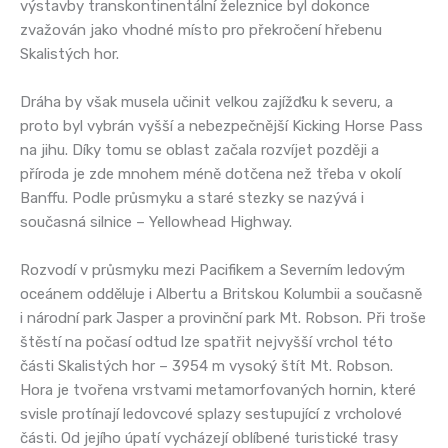
výstavby transkontinentální železnice byl dokonce
zvažován jako vhodné místo pro překročení hřebenu
Skalistých hor.
Dráha by však musela učinit velkou zajížďku k severu, a
proto byl vybrán vyšší a nebezpečnější Kicking Horse Pass
na jihu. Díky tomu se oblast začala rozvíjet později a
příroda je zde mnohem méně dotčena než třeba v okolí
Banffu. Podle průsmyku a staré stezky se nazývá i
současná silnice – Yellowhead Highway.
Rozvodí v průsmyku mezi Pacifikem a Severním ledovým
oceánem odděluje i Albertu a Britskou Kolumbii a současně
i národní park Jasper a provinční park Mt. Robson. Při troše
štěstí na počasí odtud lze spatřit nejvyšší vrchol této
části Skalistých hor – 3954 m vysoký štít Mt. Robson.
Hora je tvořena vrstvami metamorfovaných hornin, které
svisle protínají ledovcové splazy sestupující z vrcholové
části. Od jejího úpatí vycházejí oblíbené turistické trasy