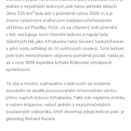
jedním z největších ledových polí mimo arktické oblasti.
2
Jeho 325 km
ledu leží v průměrné výšce 3000 m a je
živeno vydatnými sněhovými srážkami přicházejícími
většinou od Pacifiku. Poté, co se stlačený sníh přemění
v led, sestupuje šesti hlavními ledovci a napájí řadu
důležitých řek jako Athabaska nebo Severní Saskatchewan
a jeho vody odtékají do tří světových oceánů. Toto ledové
pole bylo mimochodem objeveno poměrně pozdě, našla jej
až v roce 1898 expedice britské Královské zeměpisné
společnosti.
To vše a mnoho zajímavého o ledovcích se můžeme
dozvědět ve skvěle provozovaném informačním centru
přímo naproti ledovci Athabaska. Také zde najdeme zmínku
o našem krajanovi, neboť jedním z nejvýznačnějších
současných odborníků, kteří zkoumají zdejší ledové pole, je
glaciolog Richard Kucera.