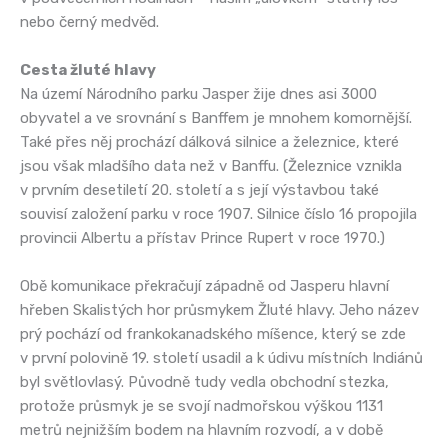
nebo černý medvěd.
Cesta žluté hlavy
Na území Národního parku Jasper žije dnes asi 3000
obyvatel a ve srovnání s Banffem je mnohem komornější.
Také přes něj prochází dálková silnice a železnice, které
jsou však mladšího data než v Banffu. (Železnice vznikla
v prvním desetiletí 20. století a s její výstavbou také
souvisí založení parku v roce 1907. Silnice číslo 16 propojila
provincii Albertu a přístav Prince Rupert v roce 1970.)
Obě komunikace překračují západně od Jasperu hlavní
hřeben Skalistých hor průsmykem Žluté hlavy. Jeho název
prý pochází od frankokanadského míšence, který se zde
v první polovině 19. století usadil a k údivu místních Indiánů
byl světlovlasý. Původně tudy vedla obchodní stezka,
protože průsmyk je se svojí nadmořskou výškou 1131
metrů nejnižším bodem na hlavním rozvodí, a v době