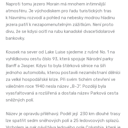
Naproti tomu jezero Morain má mnohem intimnější
atmosféru. Je východiskem pro řadu turistických tras
k hlavnímu rozvodí a pohled na nebesky modrou hladinu
jezera patří k nezapomenutelným zážitkům. Není proto
divu, že se kdysi ocitl na rubu kanadské dvacetidolarové
bankovky.
Kousek na sever od Lake Luise sjedeme z rušné No. 1 na
vyhlídkovou cestu číslo 93, která spojuje Národní parky
Banff a Jasper. Kdysi to byla štěrková silnice na šíři
jednoho automobilu, kterou postavili nezaměstnaní dělníci
za velké hospodářské krize. Při svém tichém otevření ve
válečném roce 1940 nesla název „B-J“. Později byla
vyasfaltovaná a rozšířená a dostala název Parková cesta
sněžných polí.
Název je opravdu přiléhavý. Podél její 230 km dlouhé trasy
lze spatřit sedm sněhových polí a 25 ledovcových splazů.
Vrcholem je pak návštěva ledového pole Columbia, které je