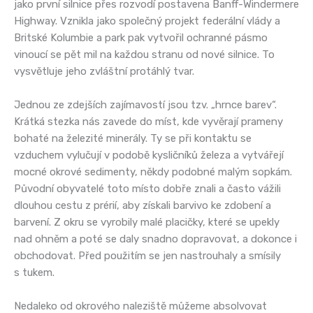
jako první silnice přes rozvodí postavena Banff-Windermere
Highway. Vznikla jako společný projekt federální vlády a
Britské Kolumbie a park pak vytvořil ochranné pásmo
vinoucí se pět mil na každou stranu od nové silnice. To
vysvětluje jeho zvláštní protáhlý tvar.
Jednou ze zdejších zajímavostí jsou tzv. „hrnce barev“.
Krátká stezka nás zavede do míst, kde vyvěrají prameny
bohaté na železité minerály. Ty se při kontaktu se
vzduchem vylučují v podobě kysličníků železa a vytvářejí
mocné okrové sedimenty, někdy podobné malým sopkám.
Původní obyvatelé toto místo dobře znali a často vážili
dlouhou cestu z prérií, aby získali barvivo ke zdobení a
barvení. Z okru se vyrobily malé placičky, které se upekly
nad ohněm a poté se daly snadno dopravovat, a dokonce i
obchodovat. Před použitím se jen nastrouhaly a smísily
s tukem.
Nedaleko od okrového naleziště můžeme absolvovat