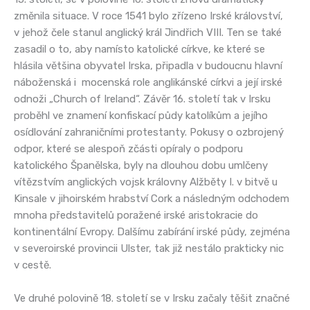
změnila situace. V roce 1541 bylo zřízeno Irské království,
v jehož čele stanul anglický král Jindřich VIII. Ten se také
zasadil o to, aby namísto katolické církve, ke které se
hlásila většina obyvatel Irska, připadla v budoucnu hlavní
náboženská i mocenská role anglikánské církvi a její irské
odnoži „Church of Ireland“. Závěr 16. století tak v Irsku
proběhl ve znamení konfiskací půdy katolíkům a jejího
osídlování zahraničními protestanty. Pokusy o ozbrojený
odpor, které se alespoň zčásti opíraly o podporu
katolického Španělska, byly na dlouhou dobu umlčeny
vítězstvím anglických vojsk královny Alžběty I. v bitvě u
Kinsale v jihoirském hrabství Cork a následným odchodem
mnoha představitelů poražené irské aristokracie do
kontinentální Evropy. Dalšímu zabírání irské půdy, zejména
v severoirské provincii Ulster, tak již nestálo prakticky nic
v cestě.
Ve druhé polovině 18. století se v Irsku začaly těšit značné