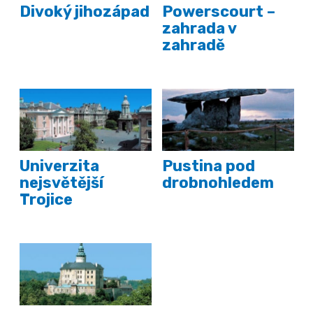
Divoký jihozápad
Powerscourt –
zahrada v
zahradě
Univerzita
Pustina pod
nejsvětější
drobnohledem
Trojice