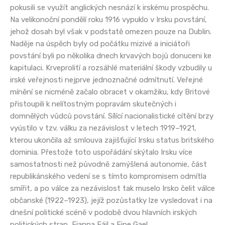
pokusili se využít anglických nesnází k irskému prospěchu.
Na velikonoční pondělí roku 1916 vypuklo v Irsku povstání,
jehož dosah byl však v podstatě omezen pouze na Dublin.
Naděje na úspěch byly od počátku mizivé a iniciátoři
povstání byli po několika dnech krvavých bojů donuceni ke
kapitulaci. Krveprolití a rozsáhlé materiální škody vzbudily u
irské veřejnosti nejprve jednoznačné odmítnutí. Veřejné
mínění se nicméně začalo obracet v okamžiku, kdy Britové
přistoupili k nelítostným popravám skutečných i
domnělých vůdců povstání. Sílící nacionalistické cítění brzy
vyústilo v tzv. válku za nezávislost v letech 1919–1921,
kterou ukončila až smlouva zajišťující Irsku status britského
dominia. Přestože toto uspořádání skýtalo Irsku více
samostatnosti než původně zamýšlená autonomie, část
republikánského vedení se s tímto kompromisem odmítla
smířit, a po válce za nezávislost tak muselo Irsko čelit válce
občanské (1922–1923), jejíž pozůstatky lze vysledovat i na
dnešní politické scéně v podobě dvou hlavních irských
politických stran, Fianna Fáil a Fine Gael.