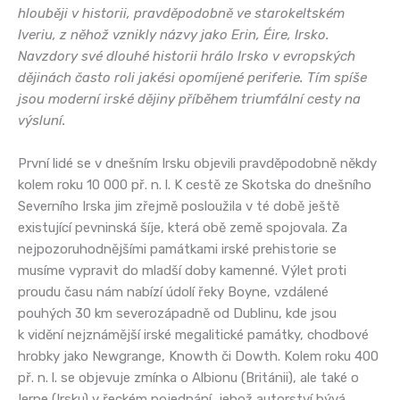
hlouběji v historii, pravděpodobně ve starokeltském
Iveriu, z něhož vznikly názvy jako Erin, Éire, Irsko.
Navzdory své dlouhé historii hrálo Irsko v evropských
dějinách často roli jakési opomíjené periferie. Tím spíše
jsou moderní irské dějiny příběhem triumfální cesty na
výsluní.
První lidé se v dnešním Irsku objevili pravděpodobně někdy
kolem roku 10 000 př. n. l. K cestě ze Skotska do dnešního
Severního Irska jim zřejmě posloužila v té době ještě
existující pevninská šíje, která obě země spojovala. Za
nejpozoruhodnějšími památkami irské prehistorie se
musíme vypravit do mladší doby kamenné. Výlet proti
proudu času nám nabízí údolí řeky Boyne, vzdálené
pouhých 30 km severozápadně od Dublinu, kde jsou
k vidění nejznámější irské megalitické památky, chodbové
hrobky jako Newgrange, Knowth či Dowth. Kolem roku 400
př. n. l. se objevuje zmínka o Albionu (Británii), ale také o
Ierne (Irsku) v řeckém pojednání, jehož autorství bývá