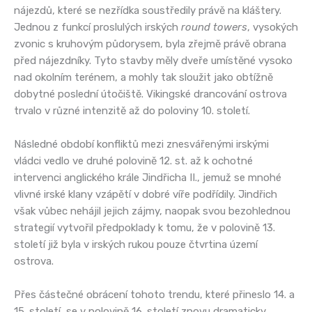
nájezdů, které se nezřídka soustředily právě na kláštery.
Jednou z funkcí proslulých irských
round towers
, vysokých
zvonic s kruhovým půdorysem, byla zřejmě právě obrana
před nájezdníky. Tyto stavby měly dveře umístěné vysoko
nad okolním terénem, a mohly tak sloužit jako obtížně
dobytné poslední útočiště. Vikingské drancování ostrova
trvalo v různé intenzitě až do poloviny 10. století.
Následné období konfliktů mezi znesvářenými irskými
vládci vedlo ve druhé polovině 12. st. až k ochotné
intervenci anglického krále Jindřicha II., jemuž se mnohé
vlivné irské klany vzápětí v dobré víře podřídily. Jindřich
však vůbec nehájil jejich zájmy, naopak svou bezohlednou
strategií vytvořil předpoklady k tomu, že v polovině 13.
století již byla v irských rukou pouze čtvrtina území
ostrova.
Přes částečné obrácení tohoto trendu, které přineslo 14. a
15. století, se v polovině 16. století znovu dramaticky