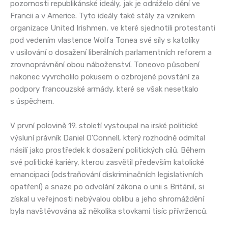
pozornosti republikánské ideály, jak je odráželo dění ve
Francii a v Americe. Tyto ideály také stály za vznikem
organizace United Irishmen, ve které sjednotili protestanti
pod vedením vlastence Wolfa Tonea své síly s katolíky
v usilování o dosažení liberálních parlamentních reforem a
zrovnoprávnění obou náboženství. Toneovo působení
nakonec vyvrcholilo pokusem o ozbrojené povstání za
podpory francouzské armády, které se však nesetkalo
s úspěchem.
V první polovině 19. století vystoupal na irské politické
výsluní právník Daniel O’Connell, který rozhodně odmítal
násilí jako prostředek k dosažení politických cílů. Během
své politické kariéry, kterou zasvětil především katolické
emancipaci (odstraňování diskriminačních legislativních
opatření) a snaze po odvolání zákona o unii s Británií, si
získal u veřejnosti nebývalou oblibu a jeho shromáždění
byla navštěvována až několika stovkami tisíc přívrženců.