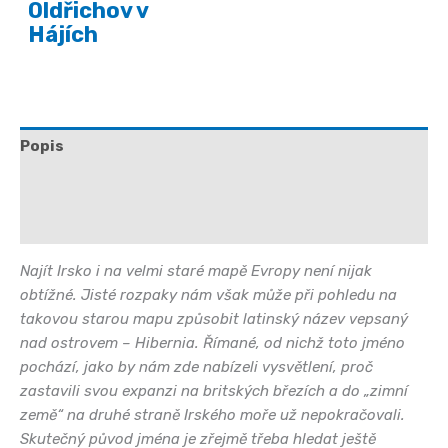
Oldřichov v
Hájích
Popis
Další informace
Hodnocení (0)
Najít Irsko i na velmi staré mapě Evropy není nijak
obtížné. Jisté rozpaky nám však může při pohledu na
takovou starou mapu způsobit latinský název vepsaný
nad ostrovem – Hibernia. Římané, od nichž toto jméno
pochází, jako by nám zde nabízeli vysvětlení, proč
zastavili svou expanzi na britských březích a do „zimní
země“ na druhé straně Irského moře už nepokračovali.
Skutečný původ jména je zřejmě třeba hledat ještě