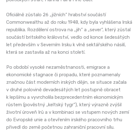
Oficiálně zůstalo 26 „jižních“ hrabství součástí
Commonwealthu až do roku 1948, kdy byla vyhlášena Irská
republika. Rozdělení ostrova na „jih“ a „sever“, který zůstal
součástí britského království, vedlo od konce šedesátých
let především v Severním Irsku k vlně sektářského násilí,
která se zastavila až na konci století.
Po období vysoké nezaměstnanosti, emigrace a
ekonomické stagnace či propadu, které poznamenaly
značnou část moderních irských dějin, se situace začala
v druhé polovině devadesátých let postupně obracet
k lepšímu a vyvrcholila bezprecedentním ekonomickým
růstem (pověstný „keltský tygr“), který výrazně zvýšil
životní úroveň Irů a v kombinaci se vstupem nových zemí
do Evropské unie a otevřením irského pracovního trhu
přivedl do země početnou zahraniční pracovní sílu.