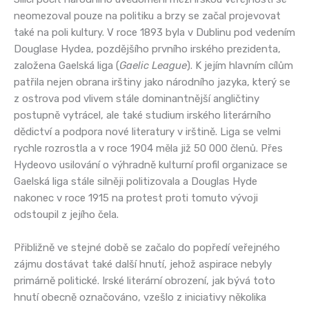
neomezoval pouze na politiku a brzy se začal projevovat
také na poli kultury. V roce 1893 byla v Dublinu pod vedením
Douglase Hydea, pozdějšího prvního irského prezidenta,
založena Gaelská liga (
Gaelic League
). K jejím hlavním cílům
patřila nejen obrana irštiny jako národního jazyka, který se
z ostrova pod vlivem stále dominantnější angličtiny
postupně vytrácel, ale také studium irského literárního
dědictví a podpora nové literatury v irštině. Liga se velmi
rychle rozrostla a v roce 1904 měla již 50 000 členů. Přes
Hydeovo usilování o výhradně kulturní profil organizace se
Gaelská liga stále silněji politizovala a Douglas Hyde
nakonec v roce 1915 na protest proti tomuto vývoji
odstoupil z jejího čela.
Přibližně ve stejné době se začalo do popředí veřejného
zájmu dostávat také další hnutí, jehož aspirace nebyly
primárně politické. Irské literární obrození, jak bývá toto
hnutí obecně označováno, vzešlo z iniciativy několika