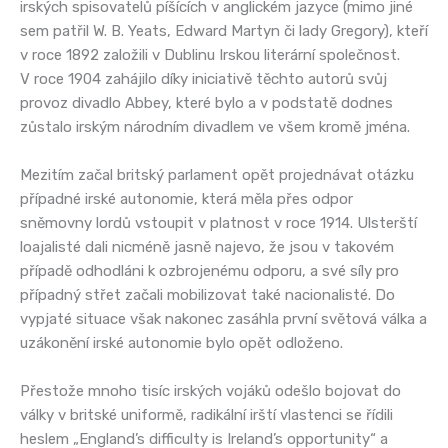
irských spisovatelů píšících v anglickém jazyce (mimo jiné
sem patřil W. B. Yeats, Edward Martyn či lady Gregory), kteří
v roce 1892 založili v Dublinu Irskou literární společnost.
V roce 1904 zahájilo díky iniciativě těchto autorů svůj
provoz divadlo Abbey, které bylo a v podstatě dodnes
zůstalo irským národním divadlem ve všem kromě jména.
Mezitím začal britský parlament opět projednávat otázku
případné irské autonomie, která měla přes odpor
sněmovny lordů vstoupit v platnost v roce 1914. Ulsterští
loajalisté dali nicméně jasně najevo, že jsou v takovém
případě odhodláni k ozbrojenému odporu, a své síly pro
případný střet začali mobilizovat také nacionalisté. Do
vypjaté situace však nakonec zasáhla první světová válka a
uzákonění irské autonomie bylo opět odloženo.
Přestože mnoho tisíc irských vojáků odešlo bojovat do
války v britské uniformě, radikální irští vlastenci se řídili
heslem „England’s difficulty is Ireland’s opportunity“ a