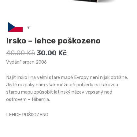
Irsko – lehce poškozeno
Původní
Aktuální
40.00
Kč
30.00
Kč
cena
cena
Vydání: srpen 2006
byla:
je:
40.00 Kč.
30.00 Kč.
Najít Irsko i na velmi staré mapě Evropy není nijak obtížné.
Jisté rozpaky nám však může při pohledu na takovou
starou mapu způsobit latinský název vepsaný nad
ostrovem – Hibernia.
LEHCE POŠKOZENO