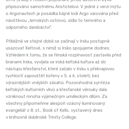
připisováno samotnému Aristotelovi. V jedné z verzí mýtu
o Argonautech je posádka bájné lodi Argo varována před
návštěvou „Iernských ostrovů, sídla to temného a
odporného darebáctví“.
Přibližně ve stejné době se začínají v Irsku postupně
usazovat Keltové, s nimiž si Irsko spojujeme dodnes.
Vzhledem k tomu, že se římská rozpínavost zastavila před
branami Irska, vyvíjela se irská keltská kultura až do
nástupu křesťanství, které začalo v Irsku s překvapivou
rychlostí zapouštět kořeny v 5. a 6. století, bez
výraznějších vnějších zásahů. Pozoruhodná syntéza
keltských kulturních vlivů a křesťanské věrouky dala
vzniknout mnoha výjimečným uměleckým dílům. Za
všechny připomeňme alespoň vzácný iluminovaný
evangeliář z 8. st., Book of Kells, vystavený dnes
v knihovně dublinské Trinity College.