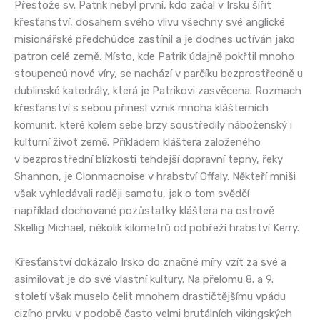
Přestože sv. Patrik nebyl první, kdo začal v Irsku šířit
křesťanství, dosahem svého vlivu všechny své anglické
misionářské předchůdce zastínil a je dodnes uctíván jako
patron celé země. Místo, kde Patrik údajně pokřtil mnoho
stoupenců nové víry, se nachází v parčíku bezprostředně u
dublinské katedrály, která je Patrikovi zasvěcena. Rozmach
křesťanství s sebou přinesl vznik mnoha klášterních
komunit, které kolem sebe brzy soustředily náboženský i
kulturní život země. Příkladem kláštera založeného
v bezprostřední blízkosti tehdejší dopravní tepny, řeky
Shannon, je Clonmacnoise v hrabství Offaly. Někteří mniši
však vyhledávali raději samotu, jak o tom svědčí
například dochované pozůstatky kláštera na ostrově
Skellig Michael, několik kilometrů od pobřeží hrabství Kerry.
Křesťanství dokázalo Irsko do značné míry vzít za své a
asimilovat je do své vlastní kultury. Na přelomu 8. a 9.
století však muselo čelit mnohem drastičtějšímu vpádu
cizího prvku v podobě často velmi brutálních vikingských