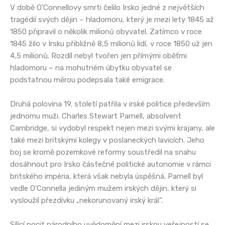
V době O’Connellovy smrti čelilo Irsko jedné z největších
tragédií svých dějin – hladomoru, který je mezi lety 1845 až
1850 připravil o několik milionů obyvatel. Zatímco v roce
1845 žilo v Irsku přibližně 8,5 milionů lidí, v roce 1850 už jen
4,5 milionů. Rozdíl nebyl tvořen jen přímými oběťmi
hladomoru – na mohutném úbytku obyvatel se
podstatnou měrou podepsala také emigrace.
Druhá polovina 19. století patřila v irské politice především
jednomu muži. Charles Stewart Parnell, absolvent
Cambridge, si vydobyl respekt nejen mezi svými krajany, ale
také mezi britskými kolegy v poslaneckých lavicích. Jeho
boj se kromě pozemkové reformy soustředil na snahu
dosáhnout pro Irsko částečné politické autonomie v rámci
britského impéria, která však nebyla úspěšná. Parnell byl
vedle O’Connella jediným mužem irských dějin, který si
vysloužil přezdívku „nekorunovaný irský král“.
Sílící pocit národního uvědomění mezi irskou veřejností se