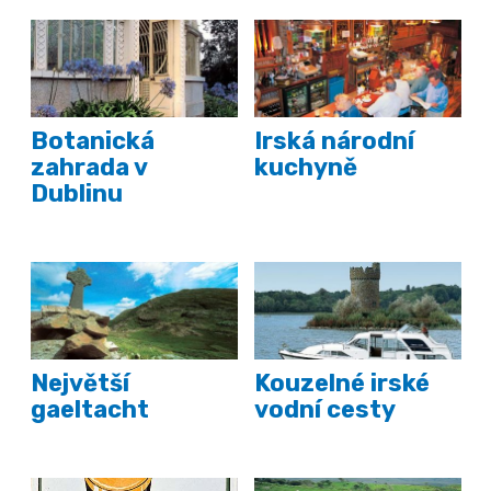
Botanická
Irská národní
zahrada v
kuchyně
Dublinu
Největší
Kouzelné irské
gaeltacht
vodní cesty