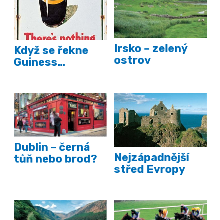
Irsko – zelený
Když se řekne
ostrov
Guiness…
Dublin – černá
Nejzápadnější
tůň nebo brod?
střed Evropy