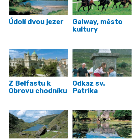
Údolí dvou jezer
Galway, město
kultury
Z Belfastu k
Odkaz sv.
Obrovu chodníku
Patrika