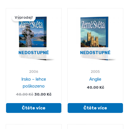
Výprodej!
NEDOSTUPNÉ
NEDOSTUPNÉ
2006
2005
Irsko – lehce
Anglie
poškozeno
40.00
Kč
Původní
Aktuální
40.00
Kč
30.00
Kč
cena
cena
byla:
je:
Čtěte více
Čtěte více
40.00 Kč.
30.00 Kč.