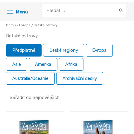
Search
Menu
for:
Domů
/
Evropa
/ Britské ostrovy
Britské ostrovy
Předplatné
České regiony
Evropa
Asie
Amerika
Afrika
Austrálie/Oceánie
Archivační desky