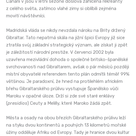
Canarii v jsou v letní sezóně doslova zahlcena rekreanty
z celého světa, zatímco vlahé zimy si oblíbili zejména
movití návštěvníci.
Madridská vláda se nikdy nevzdala nároku na Brity držený
Gibraltar. Tato nepatrná skála na jižní špici Evropy již sice
ztratila svůj základní strategický význam, ale získat ji zpět
je záležitostí národní prestiže. V červenci 2002 byla
uzavřena mezivládní dohoda o společné britsko-španělské
svrchovanosti nad Gibraltarem, avšak o pár měsíců později
místní obyvatelé referendem tento plán odmítli téměř 99%
většinou. Je paradoxní, že hned na protilehlém africkém
břehu Gibraltarského průlivu vystupuje Španělsko vůči
Maroku v opačné úloze. Drží si zde své staré enklávy
(
presidios
) Ceuty a Melilly, které Maroko žádá zpět.
Města a osady na obou březích Gibraltarského průlivu leží
na styku dvou kontinentů a pouhých 13 kilometrů mořské
úžiny odděluje Afriku od Evropy. Tady je hranice dvou kultur