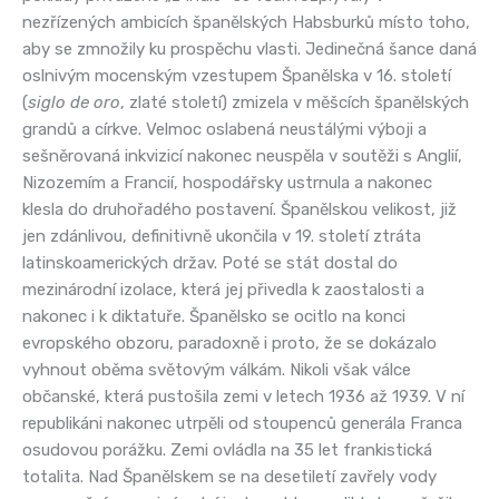
nezřízených ambicích španělských Habsburků místo toho,
aby se zmnožily ku prospěchu vlasti. Jedinečná šance daná
oslnivým mocenským vzestupem Španělska v 16. století
(
siglo de oro
, zlaté století) zmizela v měšcích španělských
grandů a církve. Velmoc oslabená neustálými výboji a
sešněrovaná inkvizicí nakonec neuspěla v soutěži s Anglií,
Nizozemím a Francií, hospodářsky ustrnula a nakonec
klesla do druhořadého postavení. Španělskou velikost, již
jen zdánlivou, definitivně ukončila v 19. století ztráta
latinskoamerických držav. Poté se stát dostal do
mezinárodní izolace, která jej přivedla k zaostalosti a
nakonec i k diktatuře. Španělsko se ocitlo na konci
evropského obzoru, paradoxně i proto, že se dokázalo
vyhnout oběma světovým válkám. Nikoli však válce
občanské, která pustošila zemi v letech 1936 až 1939. V ní
republikáni nakonec utrpěli od stoupenců generála Franca
osudovou porážku. Zemi ovládla na 35 let frankistická
totalita. Nad Španělskem se na desetiletí zavřely vody