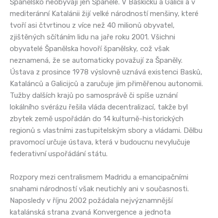
Španělsko neobývají jen Španělé. V Baskicku a Galícii a v
mediteránní Katalánii žijí velké národností menšiny, které
tvoří asi čtvrtinou z více než 40 milionů obyvatel,
zjištěných sčítáním lidu na jaře roku 2001. Všichni
obyvatelé Španělska hovoří španělsky, což však
neznamená, že se automaticky považují za Španěly.
Ústava z prosince 1978 výslovně uznává existenci Basků,
Katalánců a Galicijců a zaručuje jim přiměřenou autonomii.
Tužby dalších krajů po samosprávě či spíše uznání
lokálního svérázu řešila vláda decentralizací, takže byl
zbytek země uspořádán do 14 kulturně-historických
regionů s vlastními zastupitelským sbory a vládami. Dělbu
pravomocí určuje ústava, která v budoucnu nevylučuje
federativní uspořádání státu.
Rozpory mezi centralismem Madridu a emancipačními
snahami národností však neutichly ani v současnosti.
Naposledy v říjnu 2002 požádala nejvýznamnější
katalánská strana zvaná Konvergence a jednota