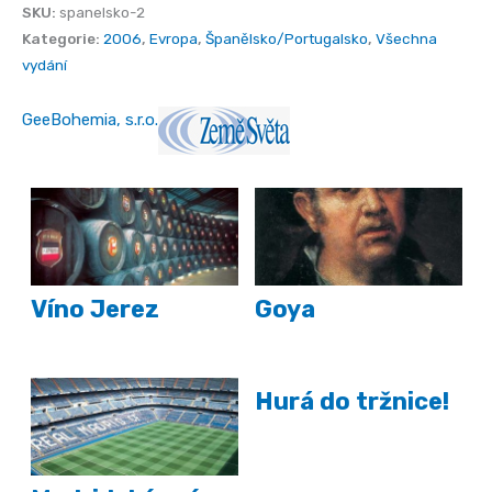
množství
SKU:
spanelsko-2
Kategorie:
2006
,
Evropa
,
Španělsko/Portugalsko
,
Všechna
vydání
GeeBohemia, s.r.o.
Víno Jerez
Goya
Hurá do tržnice!