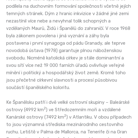
podílela na duchovním formování společnosti včetně jejích
temných stránek. Dým z hranic inkvizice v žádné jiné zemi
nezastínil více nebe a nevyhnal tolik schopných a
vzdělaných Maurů, Židů i Španělů do zahraničí. V roce 1968
byla zákonem povolena i jiná vyznání a záhy byla
postavena i první synagoga od pádu Granady, ale teprve
novodobá ústava (1978) garantuje plnou náboženskou
svobodu. Nicméně katolická církev je stále dominantní a
svou sítí více než 19 000 farních úřadů ovlivňuje veřejné
mínění i politický a hospodářský život země. Kromě toho
jsou přečetné církevní slavnosti a procesí působivou
součástí španělského koloritu.
Ke Španělsku patří i dvě velké ostrovní skupiny – Baleárské
2
ostrovy (4992 km
) ve Středozemním moři a vzdálené
2
Kanárské ostrovy (7492 km
) v Atlantiku. V obou případech
to jsou významná střediska mezinárodního cestovního
ruchu. Letiště v Palma de Mallorca, na Tenerife či na Gran