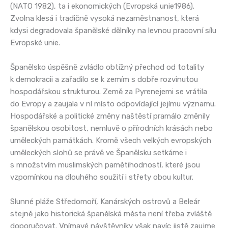
(NATO 1982), ta i ekonomických (Evropská unie1986).
Zvolna klesá i tradičně vysoká nezaměstnanost, která
kdysi degradovala španělské dělníky na levnou pracovní sílu
Evropské unie.
Španělsko úspěšně zvládlo obtížný přechod od totality
k demokracii a zařadilo se k zemím s dobře rozvinutou
hospodářskou strukturou. Země za Pyrenejemi se vrátila
do Evropy a zaujala v ní místo odpovídající jejímu významu.
Hospodářské a politické změny naštěstí pramálo změnily
španělskou osobitost, nemluvě o přírodních krásách nebo
uměleckých památkách. Kromě všech velkých evropských
uměleckých slohů se právě ve Španělsku setkáme i
s množstvím muslimských pamětihodností, které jsou
vzpomínkou na dlouhého soužití i střety obou kultur.
Slunné pláže Středomoří, Kanárských ostrovů a Beleár
stejně jako historická španělská města není třeba zvláště
doporučovat. Vnímavé návštěvníky však navíc jistě zaujme