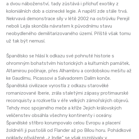
a dvou náboženství, tady zůstává i příchuť exotiky z
koloniálních dob a cizinecké legie. A napětí zde stále trvá.
Nekrvavá demonstrace síly v létě 2002 na ostrůvku Perejil
neboli Lejla skončila návratem k původnímu stavu
neobydleného demilitarizovaného území. Příště však tomu
už tak být nemusí.
Španělsko se hlásí k odkazu své pohnuté historie s
ohromným bohatstvím historických a kulturních památek,
Altamirou počínaje, přes Alhambru a cordobskou mešitu až
ke Gaudímu, Picassovi a Salvadorem Dalím konče.
Španělská civilizace vyrostla z odkazu starověké
romanizované Iberie, zrála staletými zápasy protimaurské
reconquisty a rozkvetla v éře velkých zámořských objevů.
Tehdy moc spojeného meče a kříže Jejich královských
veličenstev obsáhla všechny kontinenty i oceány.
Španělské stříbro korumpovalo celou Evropu a placení
žoldnéři ji pustošili od Flander až po Bílou horu. Pohádkové
poklady přivážené „z Indie“ se však rozplývaly v