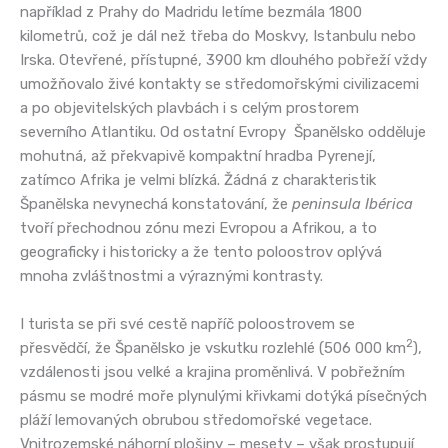
například z Prahy do Madridu letíme bezmála 1800
kilometrů, což je dál než třeba do Moskvy, Istanbulu nebo
Irska. Otevřené, přístupné, 3900 km dlouhého pobřeží vždy
umožňovalo živé kontakty se středomořskými civilizacemi
a po objevitelských plavbách i s celým prostorem
severního Atlantiku. Od ostatní Evropy Španělsko odděluje
mohutná, až překvapivě kompaktní hradba Pyrenejí,
zatímco Afrika je velmi blízká. Žádná z charakteristik
Španělska nevynechá konstatování, že
peninsula Ibérica
tvoří přechodnou zónu mezi Evropou a Afrikou, a to
geograficky i historicky a že tento poloostrov oplývá
mnoha zvláštnostmi a výraznými kontrasty.
I turista se při své cestě napříč poloostrovem se
2
přesvědčí, že Španělsko je vskutku rozlehlé (506 000 km
),
vzdálenosti jsou velké a krajina proměnlivá. V pobřežním
pásmu se modré moře plynulými křivkami dotýká písečných
pláží lemovaných obrubou středomořské vegetace.
Vnitrozemské náhorní plošiny – mesety – však prostupují