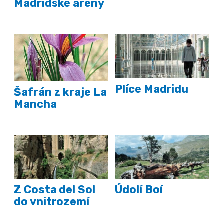
Madridské arény
Plíce Madridu
Šafrán z kraje La
Mancha
Z Costa del Sol
Údolí Boí
do vnitrozemí