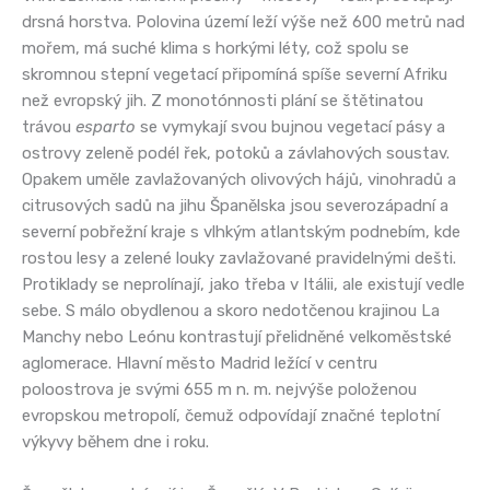
drsná horstva. Polovina území leží výše než 600 metrů nad
mořem, má suché klima s horkými léty, což spolu se
skromnou stepní vegetací připomíná spíše severní Afriku
než evropský jih. Z monotónnosti plání se štětinatou
trávou
esparto
se vymykají svou bujnou vegetací pásy a
ostrovy zeleně podél řek, potoků a závlahových soustav.
Opakem uměle zavlažovaných olivových hájů, vinohradů a
citrusových sadů na jihu Španělska jsou severozápadní a
severní pobřežní kraje s vlhkým atlantským podnebím, kde
rostou lesy a zelené louky zavlažované pravidelnými dešti.
Protiklady se neprolínají, jako třeba v Itálii, ale existují vedle
sebe. S málo obydlenou a skoro nedotčenou krajinou La
Manchy nebo Leónu kontrastují přelidněné velkoměstské
aglomerace. Hlavní město Madrid ležící v centru
poloostrova je svými 655 m n. m. nejvýše položenou
evropskou metropolí, čemuž odpovídají značné teplotní
výkyvy během dne i roku.