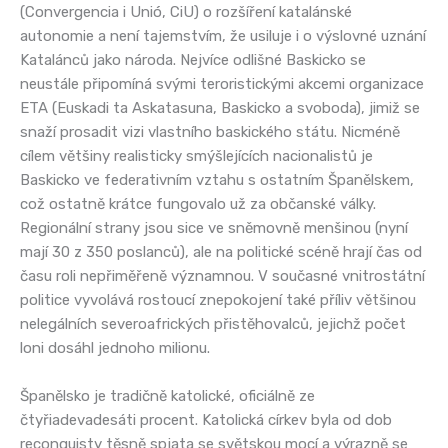
(Convergencia i Unió, CiU) o rozšíření katalánské
autonomie a není tajemstvím, že usiluje i o výslovné uznání
Katalánců jako národa. Nejvíce odlišné Baskicko se
neustále připomíná svými teroristickými akcemi organizace
ETA (Euskadi ta Askatasuna, Baskicko a svoboda), jimiž se
snaží prosadit vizi vlastního baskického státu. Nicméně
cílem většiny realisticky smýšlejících nacionalistů je
Baskicko ve federativním vztahu s ostatním Španělskem,
což ostatně krátce fungovalo už za občanské války.
Regionální strany jsou sice ve sněmovně menšinou (nyní
mají 30 z 350 poslanců), ale na politické scéně hrají čas od
času roli nepřiměřeně významnou. V současné vnitrostátní
politice vyvolává rostoucí znepokojení také příliv většinou
nelegálních severoafrických přistěhovalců, jejichž počet
loni dosáhl jednoho milionu.
Španělsko je tradičně katolické, oficiálně ze
čtyřiadevadesáti procent. Katolická církev byla od dob
reconquisty těsně spjata se světskou mocí a výrazně se