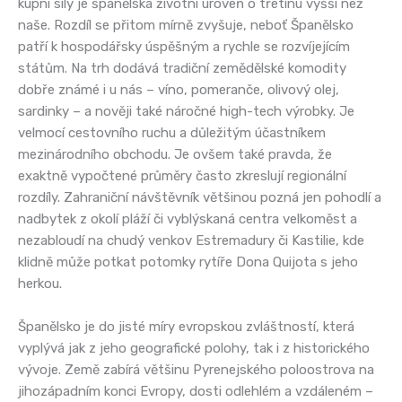
kupní síly je španělská životní úroveň o třetinu vyšší než
naše. Rozdíl se přitom mírně zvyšuje, neboť Španělsko
patří k hospodářsky úspěšným a rychle se rozvíjejícím
státům. Na trh dodává tradiční zemědělské komodity
dobře známé i u nás – víno, pomeranče, olivový olej,
sardinky – a nověji také náročné high-tech výrobky. Je
velmocí cestovního ruchu a důležitým účastníkem
mezinárodního obchodu. Je ovšem také pravda, že
exaktně vypočtené průměry často zkreslují regionální
rozdíly. Zahraniční návštěvník většinou pozná jen pohodlí a
nadbytek z okolí pláží či vyblýskaná centra velkoměst a
nezabloudí na chudý venkov Estremadury či Kastilie, kde
klidně může potkat potomky rytíře Dona Quijota s jeho
herkou.
Španělsko je do jisté míry evropskou zvláštností, která
vyplývá jak z jeho geografické polohy, tak i z historického
vývoje. Země zabírá většinu Pyrenejského poloostrova na
jihozápadním konci Evropy, dosti odlehlém a vzdáleném –