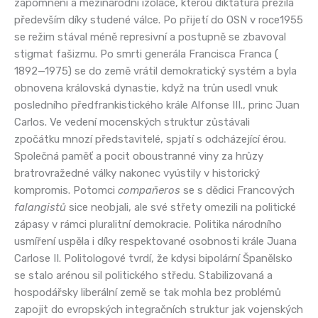
zapomnění a mezinárodní izolace, kterou diktatura přežila
především díky studené válce. Po přijetí do OSN v roce1955
se režim stával méně represivní a postupně se zbavoval
stigmat fašizmu. Po smrti generála Francisca Franca (
1892—1975) se do země vrátil demokratický systém a byla
obnovena královská dynastie, když na trůn usedl vnuk
posledního předfrankistického krále Alfonse III., princ Juan
Carlos. Ve vedení mocenských struktur zůstávali
zpočátku mnozí představitelé, spjatí s odcházející érou.
Společná paměť a pocit oboustranné viny za hrůzy
bratrovražedné války nakonec vyústily v historický
kompromis. Potomci
compaňeros
se s dědici Francových
falangistů
sice neobjali, ale své střety omezili na politické
zápasy v rámci pluralitní demokracie. Politika národního
usmíření uspěla i díky respektované osobnosti krále Juana
Carlose II. Politologové tvrdí, že kdysi bipolární Španělsko
se stalo arénou sil politického středu. Stabilizovaná a
hospodářsky liberální země se tak mohla bez problémů
zapojit do evropských integračních struktur jak vojenských