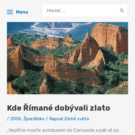
Search
Menu
for:
Kde Římané dobývali zlato
/
2006
,
Španělsko
/ Napsal
Země světa
„Nejdříve musíte autobusem do Carruceda a pak už po