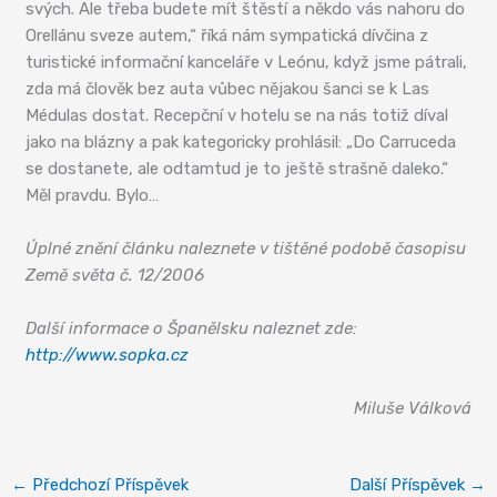
svých. Ale třeba budete mít štěstí a někdo vás nahoru do
Orellánu sveze autem,“ říká nám sympatická dívčina z
turistické informační kanceláře v Leónu, když jsme pátrali,
zda má člověk bez auta vůbec nějakou šanci se k Las
Médulas dostat. Recepční v hotelu se na nás totiž díval
jako na blázny a pak kategoricky prohlásil: „Do Carruceda
se dostanete, ale odtamtud je to ještě strašně daleko.“
Měl pravdu. Bylo…
Úplné znění článku naleznete v tištěné podobě časopisu
Země světa č. 12/2006
Další informace o Španělsku naleznet zde:
http://www.sopka.cz
Miluše Válková
←
Předchozí Příspěvek
Další Příspěvek
→