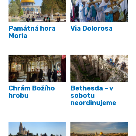
Památná hora
Via Dolorosa
Moria
Chrám Božího
Bethesda – v
hrobu
sobotu
neordinujeme