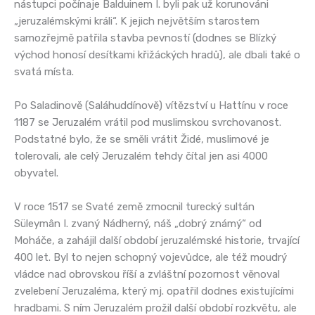
nástupci počínaje Balduinem I. byli pak už korunováni
„jeruzalémskými králi“. K jejich největším starostem
samozřejmě patřila stavba pevností (dodnes se Blízký
východ honosí desítkami křižáckých hradů), ale dbali také o
svatá místa.
Po Saladinově (Saláhuddínově) vítězství u Hattínu v roce
1187 se Jeruzalém vrátil pod muslimskou svrchovanost.
Podstatné bylo, že se směli vrátit Židé, muslimové je
tolerovali, ale celý Jeruzalém tehdy čítal jen asi 4000
obyvatel.
V roce 1517 se Svaté země zmocnil turecký sultán
Süleymân I. zvaný Nádherný, náš „dobrý známý“ od
Moháče, a zahájil další období jeruzalémské historie, trvající
400 let. Byl to nejen schopný vojevůdce, ale též moudrý
vládce nad obrovskou říší a zvláštní pozornost věnoval
zvelebení Jeruzaléma, který mj. opatřil dodnes existujícími
hradbami. S ním Jeruzalém prožil další období rozkvětu, ale