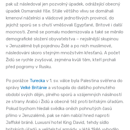
pak už následoval jen pozvolný úpadek, odrážející obecný
úpadek Osmanské říše. Stále většího vlivu se domáhali
kmenoví náčelníci a vládcové jednotlivých provincií, do
jejichž sporů se s chutí vměšovali Egypťané, Britové i další
mocnosti. Země se pomalu modernizovala a také se měnilo
demografické složení obyvatelstva – nejsilnější skupinou
v Jeruzalémě byli pojednou Židé a po nich muslimové,
následováni skoro stejným množstvím křesťanů. A počet
Židů se rychle zvyšoval, zejména kvůli těm, kteří prchali
před pogromy v Rusku.
Po porážce
Turecka
v 1. sv. válce byla Palestina svěřena do
správy
Velké Británie
a vstoupila do dalšího pohnutého
období svých dějin, plného sporů a vzájemných násilností
ze strany Arabů i Židů a obecně též proti britským úřadům.
Pokud bychom hledali svědka oněch pohnutých časů
přímo v Jeruzalémě, pak se nám nabízí hned naproti
Jaffské bráně. Luxusní hotel King David, tehdy sídlo
britských úřadů a velitelství armády, v létě 1946 vyhodilo