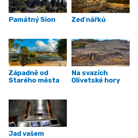
Památný Sion
Zeď nářků
Západně od
Na svazích
Starého města
Olivetské hory
Jad vašem