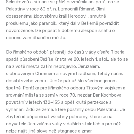
Seleukovců a situace se příliš nezměnila ani poté, co se
Palestiny v roce 63 př. n. l. zmocnili Římané. Jimi
dosazenému židovskému králi Herodovi , smutně
proslulému jako paranoik, který dal v Betlémě povraždit
novorozence, lze připsat k dobrému alespoň snahu o
obnovu zanedbaného města.
Do římského období, přesněji do časů vlády císaře Tiberia,
spadá působení Ježíše Krista ve 20. letech 1. stol., ale to se
na životě města zatím neprojevilo. Jeruzalém,
s obnoveným Chrámem a novými hradbami, tehdy načas
dosáhl svého zenitu. Jenže pak už šlo všechno jenom
špatně. Porážka protiřímského odporu Titovým vojskem a
srovnání města se zemí v roce 70, nezdar Bar Kochbova
povstání v letech 132–135 a opět krutá perzekuce a
vyhánění Židů ze země, které postihly celou Palestinu… Je
zbytečné připomínat všechny pohromy, které se na
obyvatele Jeruzaléma valily v dalších staletích a pro něž
nelze najít jiná slova než stagnace a zmar.