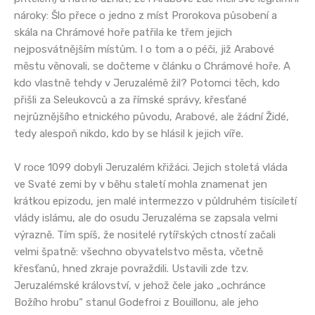
nároky: Šlo přece o jedno z míst Prorokova působení a
skála na Chrámové hoře patřila ke třem jejich
nejposvátnějším místům. I o tom a o péči, již Arabové
městu věnovali, se dočteme v článku o Chrámové hoře. A
kdo vlastně tehdy v Jeruzalémě žil? Potomci těch, kdo
přišli za Seleukovců a za římské správy, křesťané
nejrůznějšího etnického původu, Arabové, ale žádní Židé,
tedy alespoň nikdo, kdo by se hlásil k jejich víře.
V roce 1099 dobyli Jeruzalém křižáci. Jejich stoletá vláda
ve Svaté zemi by v běhu staletí mohla znamenat jen
krátkou epizodu, jen malé intermezzo v půldruhém tisíciletí
vlády islámu, ale do osudu Jeruzaléma se zapsala velmi
výrazně. Tím spíš, že nositelé rytířských ctností začali
velmi špatně: všechno obyvatelstvo města, včetně
křesťanů, hned zkraje povraždili. Ustavili zde tzv.
Jeruzalémské království, v jehož čele jako „ochránce
Božího hrobu“ stanul Godefroi z Bouillonu, ale jeho