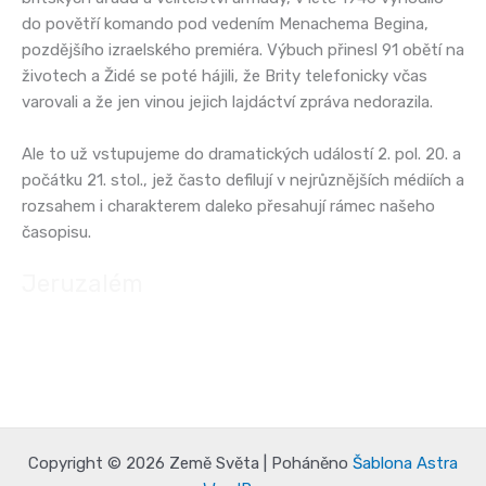
do povětří komando pod vedením Menachema Begina,
pozdějšího izraelského premiéra. Výbuch přinesl 91 obětí na
životech a Židé se poté hájili, že Brity telefonicky včas
varovali a že jen vinou jejich lajdáctví zpráva nedorazila.
Ale to už vstupujeme do dramatických událostí 2. pol. 20. a
počátku 21. stol., jež často defilují v nejrůznějších médiích a
rozsahem i charakterem daleko přesahují rámec našeho
časopisu.
Jeruzalém
Copyright © 2026 Země Světa | Poháněno
Šablona Astra