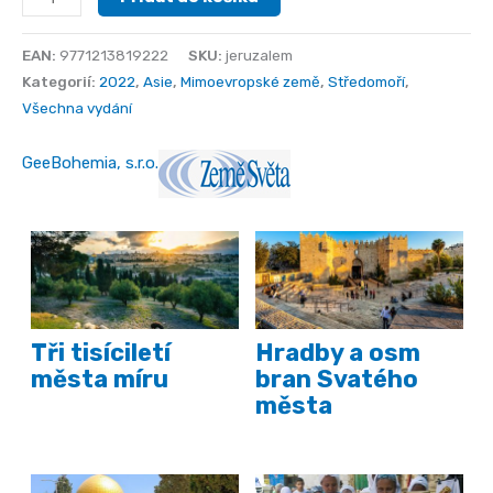
množství
EAN:
9771213819222
SKU:
jeruzalem
Kategorií:
2022
,
Asie
,
Mimoevropské země
,
Středomoří
,
Všechna vydání
GeeBohemia, s.r.o.
Tři tisíciletí
Hradby a osm
města míru
bran Svatého
města