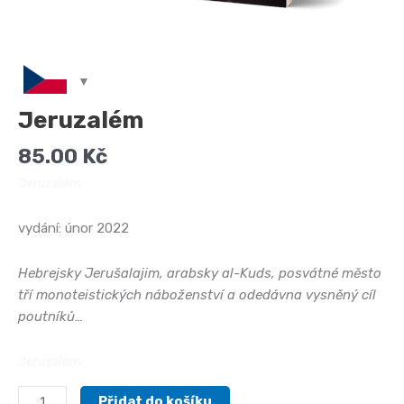
Jeruzalém
85.00
Kč
Jeruzalém
vydání: únor 2022
Hebrejsky Jerušalajim, arabsky al-Kuds, posvátné město
tří monoteistických náboženství a odedávna vysněný cíl
poutníků…
Jeruzalém
Jeruzalém
Přidat do košíku