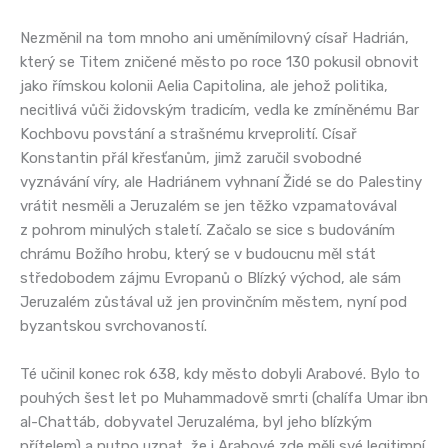
Nezměnil na tom mnoho ani uměnímilovný císař Hadrián,
který se Titem zničené město po roce 130 pokusil obnovit
jako římskou kolonii Aelia Capitolina, ale jehož politika,
necitlivá vůči židovským tradicím, vedla ke zmíněnému Bar
Kochbovu povstání a strašnému krveprolití. Císař
Konstantin přál křesťanům, jimž zaručil svobodné
vyznávání víry, ale Hadriánem vyhnaní Židé se do Palestiny
vrátit nesměli a Jeruzalém se jen těžko vzpamatovával
z pohrom minulých staletí. Začalo se sice s budováním
chrámu Božího hrobu, který se v budoucnu měl stát
středobodem zájmu Evropanů o Blízký východ, ale sám
Jeruzalém zůstával už jen provinčním městem, nyní pod
byzantskou svrchovaností.
Té učinil konec rok 638, kdy město dobyli Arabové. Bylo to
pouhých šest let po Muhammadově smrti (chalífa Umar ibn
al-Chattáb, dobyvatel Jeruzaléma, byl jeho blízkým
přítelem) a nutno uznat, že i Arabové zde měli své legitimní