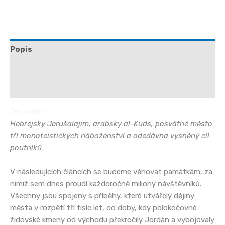
Popis
Další informace
Hodnocení (0)
Jeruzalém
Hebrejsky Jerušalajim, arabsky al-Kuds, posvátné město
tří monoteistických náboženství a odedávna vysněný cíl
poutníků…
V následujících článcích se budeme věnovat památkám, za
nimiž sem dnes proudí každoročně miliony návštěvníků.
Všechny jsou spojeny s příběhy, které utvářely dějiny
města v rozpětí tří tisíc let, od doby, kdy polokočovné
židovské kmeny od východu překročily Jordán a vybojovaly