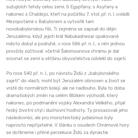
sužujících tehdy celou zemi. S Egypťany, s Asyřany a
nakonec s Chaldejci, kteří na počátku 7. stol. př. n. l. ovládli
Mezopotámii s Babylonem a vytvořili tam
novobabylonskou říši. Ti zejména se zapsali do dějin
Jeruzaléma, když jejich král Nabukadnesar opakovaně
město dobyl a podruhé, v roce 586 př. n. l., s ním jednou
provždy zúčtoval: včetně Šalomounova chrámu je dal
srovnat se zemí a většinu obyvatelstva odvlekl do zajetí.
Po roce 540 př. n. l., po návratu Židů z „babylonského
zajetí“ do vlasti, mohl být Jeruzalém obnoven a život se
vrátil do normálních kolejí, ale ne nadlouho. Byla to doba
dramatických změn na celém Blízkém východě, který
nakonec, po podmanění vojsky Alexandra Velikého, přijal
řecký životní styl i duchovní hodnoty. Ty prosazovali jeho
následovníci, ale pro monoteistický judaismus byly
naprosto nepřijatelné. V článku o osudech Chrámové hory
se dotkneme i přímé perzekuce Židů za dynastie