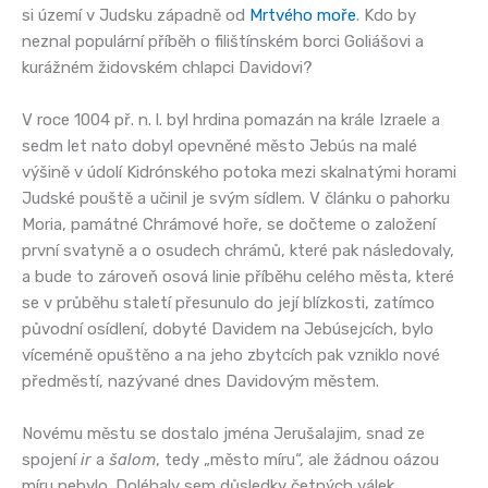
si území v Judsku západně od
Mrtvého moře
. Kdo by
neznal populární příběh o filištínském borci Goliášovi a
kurážném židovském chlapci Davidovi?
V roce 1004 př. n. l. byl hrdina pomazán na krále Izraele a
sedm let nato dobyl opevněné město Jebús na malé
výšině v údolí Kidrónského potoka mezi skalnatými horami
Judské pouště a učinil je svým sídlem. V článku o pahorku
Moria, památné Chrámové hoře, se dočteme o založení
první svatyně a o osudech chrámů, které pak následovaly,
a bude to zároveň osová linie příběhu celého města, které
se v průběhu staletí přesunulo do její blízkosti, zatímco
původní osídlení, dobyté Davidem na Jebúsejcích, bylo
víceméně opuštěno a na jeho zbytcích pak vzniklo nové
předměstí, nazývané dnes Davidovým městem.
Novému městu se dostalo jména Jerušalajim, snad ze
spojení
ir
a
šalom
, tedy „město míru“, ale žádnou oázou
míru nebylo. Doléhaly sem důsledky četných válek