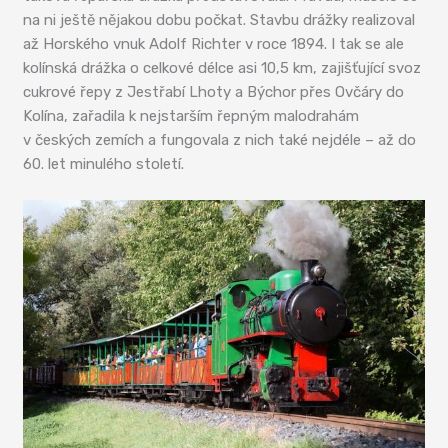
na ni ještě nějakou dobu počkat. Stavbu drážky realizoval
až Horského vnuk Adolf Richter v roce 1894. I tak se ale
kolínská drážka o celkové délce asi 10,5 km, zajišťující svoz
cukrové řepy z Jestřabí Lhoty a Býchor přes Ovčáry do
Kolína, zařadila k nejstarším řepným malodrahám
v českých zemích a fungovala z nich také nejdéle – až do
60. let minulého století.