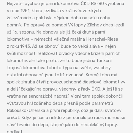
Největší pýchou je parní lokomotiva ČKD BS-80 vyrobená
v roce 1951, která jezdívala v královédvorských
železárnách a pak byla nějakou dobu na soklu coby
pomník. Po opravě za pomoci Výtopny Zlíchov dnes jezdí
už 16. sezonu. Na obnovu ale již čeká druhá parní
lokomotiva – německá válečná mašina Henschel-Riesa
z roku 1943. Až se obnoví, bude to velká sláva – nejen
kvůli možnosti realizovat divácky vděčné křížení parních
lokomotiv, ale také proto, že to bude jediná funkční
trojosá lokomotiva tohoto typu na světě, všechny
ostatní obnovené jsou totiž dvouosé. Kromě toho má
spolek zhruba čtyři provozuschopné dieselové lokomotivy
a další čekající na opravu, všechny z řady ČKD. A ještě se
vraťme na sendražické nádraží. Vloni tam spolek dokončil
výstavbu hrázděného depa přesně podle parametrů
Rakousko-Uherska a první republiky, což je další světový
unikát. Když je čas a někdo z personálu po ruce, mohou se
návštěvníci do depa, stejně jako do nedaleké výtopny,
podívat.