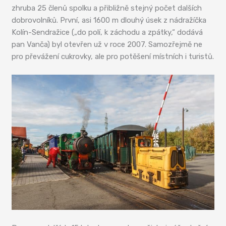
zhruba 25 členů spolku a přibližně stejný počet dalších
dobrovolníků. První, asi 1600 m dlouhý úsek z nádražíčka
Kolín-Sendražice („do polí, k záchodu a zpátky,“ dodává
pan Vanča) byl otevřen už v roce 2007. Samozřejmě ne
pro převážení cukrovky, ale pro potěšení místních i turistů.