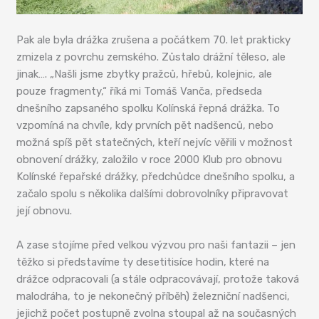
Pak ale byla drážka zrušena a počátkem 70. let prakticky
zmizela z povrchu zemského. Zůstalo drážní těleso, ale
jinak…. „Našli jsme zbytky pražců, hřebů, kolejnic, ale
pouze fragmenty,“ říká mi Tomáš Vanča, předseda
dnešního zapsaného spolku Kolínská řepná drážka. To
vzpomíná na chvíle, kdy prvních pět nadšenců, nebo
možná spíš pět statečných, kteří nejvíc věřili v možnost
obnovení drážky, založilo v roce 2000 Klub pro obnovu
Kolínské řepařské drážky, předchůdce dnešního spolku, a
začalo spolu s několika dalšími dobrovolníky připravovat
její obnovu.
A zase stojíme před velkou výzvou pro naši fantazii – jen
těžko si představíme ty desetitisíce hodin, které na
drážce odpracovali (a stále odpracovávají, protože taková
malodráha, to je nekonečný příběh) železniční nadšenci,
jejichž počet postupně zvolna stoupal až na současných