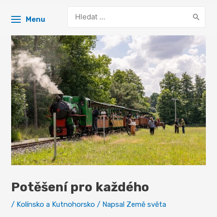
Search
Menu
for:
Potěšení pro každého
/
Kolínsko a Kutnohorsko
/ Napsal
Země světa