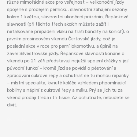
různé mimořádné akce pro veřejnost – velikonoční jízdy
spojené s prodejem perníčků, slavnostní zahájení sezony
kolem 1. května, slavnostní ukončení prázdnin, Řepánkové
slavnosti (při těchto třech akcích můžete zažít i
nefalšované přepadení vlaku na trati bandity na koních), o
prvním prosincovém víkendu Čertovské jízdy, což je
poslední akce v roce pro parní lokomotivu, a úplně na
závěr Silvestrovské jízdy. Řepánkové slavnosti konané o
víkendu po 21. září představují nejužší spojení drážky s její
původní funkcí – kromě jízd se povídá o pěstování a
zpracování cukrové řepy a ochutnat se tu mohou řepánky
– místní specialita, kynuté koláče vzhledem připomínající
koblihy s náplní z cukrové řepy a máku. Prý se jich tu za
víkend prodají třeba i tři tisíce. Až ochutnáte, nebudete se
divit.
Řepařská dráha