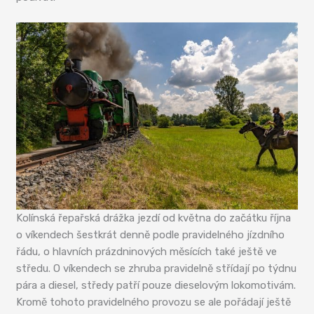
Kolínská řepařská drážka jezdí od května do začátku října
o víkendech šestkrát denně podle pravidelného jízdního
řádu, o hlavních prázdninových měsících také ještě ve
středu. O víkendech se zhruba pravidelně střídají po týdnu
pára a diesel, středy patří pouze dieselovým lokomotivám.
Kromě tohoto pravidelného provozu se ale pořádají ještě