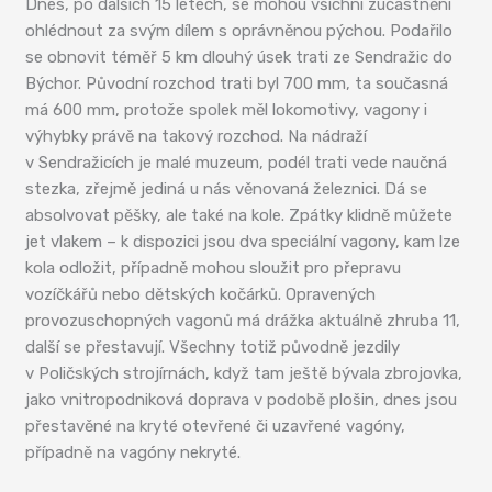
Dnes, po dalších 15 letech, se mohou všichni zúčastnění
ohlédnout za svým dílem s oprávněnou pýchou. Podařilo
se obnovit téměř 5 km dlouhý úsek trati ze Sendražic do
Býchor. Původní rozchod trati byl 700 mm, ta současná
má 600 mm, protože spolek měl lokomotivy, vagony i
výhybky právě na takový rozchod. Na nádraží
v Sendražicích je malé muzeum, podél trati vede naučná
stezka, zřejmě jediná u nás věnovaná železnici. Dá se
absolvovat pěšky, ale také na kole. Zpátky klidně můžete
jet vlakem – k dispozici jsou dva speciální vagony, kam lze
kola odložit, případně mohou sloužit pro přepravu
vozíčkářů nebo dětských kočárků. Opravených
provozuschopných vagonů má drážka aktuálně zhruba 11,
další se přestavují. Všechny totiž původně jezdily
v Poličských strojírnách, když tam ještě bývala zbrojovka,
jako vnitropodniková doprava v podobě plošin, dnes jsou
přestavěné na kryté otevřené či uzavřené vagóny,
případně na vagóny nekryté.