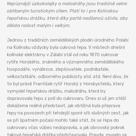
Nejrůznější úzkokolejky a malodráhy jsou tradičně velmi
oblíbeným turistickým cílem. Platí to i pro Kolínskou
řepařskou drážku, která díky partě nadšenců oživla, aby
dělala radost malým i velkým.
Jednou z tradičních zemědělských plodin úrodného Polabí
na Kolínsku vždycky byla cukrová řepa. V místech dnešní
kolínské elektrárny v Zálabí stál od roku 1870 cukrovar
rytíře Horského, známého a významného zemědělského
hospodáře, vynálezce, zlepšovatele, podnikatele,
velkostatkáře, odborného publicisty atd. atd. Není divu, že
to byl právě František rytíř Horský z Horskysfeldu, který
vymyslel řepařskou drážku, malodráhu, která by
dopravovala řepu z polí do cukrovaru. Dnes si už jen stěží
dokážeme reálně představit, jak obtížná byla přeprava
řepy na povozech při tehdejší sporé síti slušných cest, jak
se při špatném počasí mohlo také stát, že se řepa do
cukrovaru včas vůbec nedopravila, a jak obrovský pokrok
taková řepařská drážka představovala. Pravda, muselo se