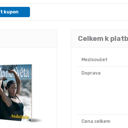
ít kupon
Celkem k plat
Mezisoučet
Doprava
Cena celkem