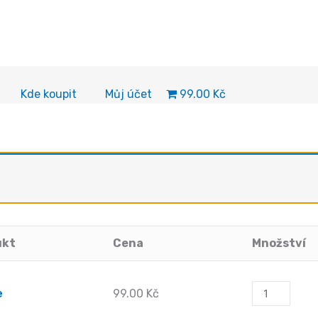
99.00 Kč
Kde koupit
Můj účet
ukt
Cena
Množství
Galicie
e
99.00
Kč
množství