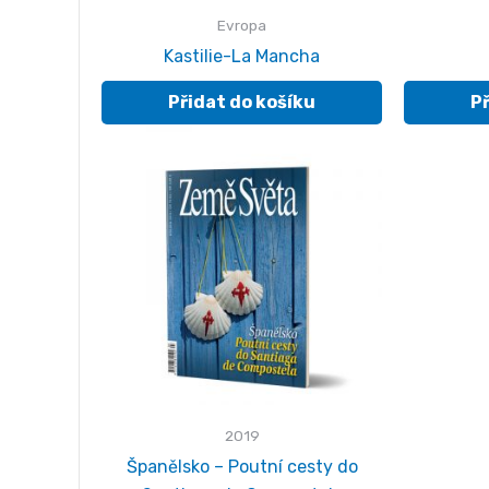
Evropa
Kastilie-La Mancha
95.00
Kč
Přidat do košíku
Př
2019
Španělsko – Poutní cesty do