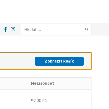
Search
for:
Zobrazit košík
Mezisoučet
99.00
Kč