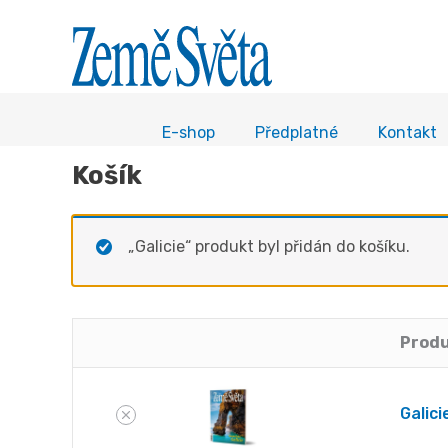
E-shop
Předplatné
Kontakt
Košík
„Galicie“ produkt byl přidán do košíku.
Prod
Odstranit
Obrázek
položku
miniatury
Galici