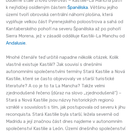
budeme stále znovu ověřovat – Kastilie-La Mancha patří
k nejřidčeji osídleným částem
Španělska
. Většinu jejího
území tvoří obrovská centrální náhorní plošina, která
vyplňuje velkou část Pyrenejského poloostrova a sahá od
Kantaberského pohoří na severu Španělska až po pohoří
Sierra Morena, jež v zásadě odděluje Kastilii-La Manchu od
Andalusie
.
Mnohé čtenáře teď určitě napadne několik otázek. Kolik
vlastně existuje Kastilií? Jak souvisí s dnešními
autonomními společenstvími termíny Stará Kastilie a Nová
Kastilie, které se často objevovaly ve starší turistické
literatuře? A co je to ta La Mancha? Takže velmi
zjednodušeně řečeno (důraz na slovo „zjednodušeně“) –
Stará a Nová Kastilie jsou názvy historických regionů
vzniklé v souvislosti s tím, jak postupovala od severu k jihu
reconquista. Stará Kastilie byla starší, ležela severně od
Madridu a její značnou část dnes najdeme v autonomním
společenství Kastilie a León. Území dnešního společenství