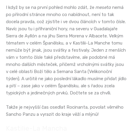
I když by se na první pohled mohlo zdát, že
meseta
nemá
po přírodní stránce mnoho co nabídnout, není to tak
docela pravda, což zjistíte i ve dvou článcích v tomto čísle.
Navíc jsou tu i příhraniční hory, na severu v Guadalajaře
Sierra de Ayllón a na jihu Sierra Morena v Albacete. Velkým
tématem v celém Španělsku, a v Kastilii-La Manche tomu
nemůže být jinak, jsou svátky a festivaly. Jeden z menších
vám v tomto čísle také představíme, ale podobné má
mnoho dalších městeček, přičemž vrcholnými svátky jsou
v celé oblasti Boží tělo a Semana Santa (Velikonoční
týden). A určitě ne jako poslední lákadlo musíme přidat jídlo
a pití – zase jako v celém Španělsku, ale s řadou zcela
typických a jedinečných prvků. Dočtete se za chvíli.
Takže je nejvyšší čas osedlat Rocinanta, povolat věrného
Sancho Panzu a vyrazit do kraje věží a mlýnů!
Kastilie-La Mancha