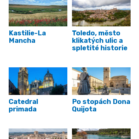
Kastilie-La
Toledo, město
Mancha
klikatých ulic a
spletité historie
Catedral
Po stopách Dona
primada
Quijota