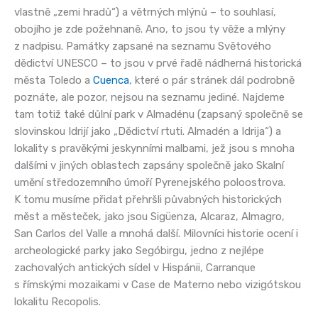
vlastně „zemi hradů“) a větrných mlýnů – to souhlasí,
obojího je zde požehnaně. Ano, to jsou ty věže a mlýny
z nadpisu. Památky zapsané na seznamu Světového
dědictví UNESCO – to jsou v prvé řadě nádherná historická
města Toledo a
Cuenca
, které o pár stránek dál podrobně
poznáte, ale pozor, nejsou na seznamu jediné. Najdeme
tam totiž také důlní park v Almadénu (zapsaný společně se
slovinskou Idrijí jako „Dědictví rtuti. Almadén a Idrija“) a
lokality s pravěkými jeskynními malbami, jež jsou s mnoha
dalšími v jiných oblastech zapsány společně jako Skalní
umění středozemního úmoří Pyrenejského poloostrova.
K tomu musíme přidat přehršli půvabných historických
měst a městeček, jako jsou Sigüenza, Alcaraz, Almagro,
San Carlos del Valle a mnohá další. Milovníci historie ocení i
archeologické parky jako Segóbirgu, jedno z nejlépe
zachovalých antických sídel v Hispánii, Carranque
s římskými mozaikami v Case de Materno nebo vizigótskou
lokalitu Recopolis.