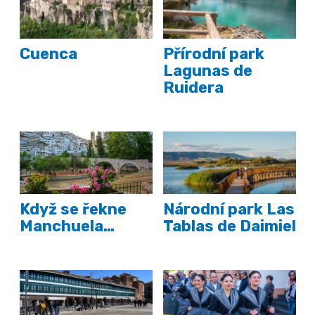
Cuenca
Přírodní park
Lagunas de
Ruidera
Když se řekne
Národní park Las
Manchuela…
Tablas de Daimiel