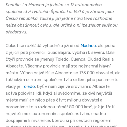
Kastilie-La Mancha je jedním ze 17 autonomních
společenství tvořících Španělsko. Velká je zhruba jako
Česká republika, takže ji při jedné návštěvě rozhodně
nelze obsáhnout celou, ale určitě o ní lze získat slušnou
představu.
Oblast se rozkládá výhodně a jižně od
Madridu
, ale jedna
z jejích pěti provincií, Guadalajara, vybíhá i k severu. Další
čtyři provincie se jmenují Toledo, Cuenca, Ciudad Real a
Albacete. Všechny provincie mají stejnojmenná hlavní
města. Vůbec největší je Albacete se 173 000 obyvatel, ale
faktickým centrem společenství a sídlem jeho parlamentu i
vlády je
Toledo
, byť v něm žije ve srovnání s Albacete
sotva polovina lidí. Když si uvědomíme, že dvě největší
města mají jen něco přes čtvrt milionu obyvatel a
2
porovnáme to s rozlohou téměř 80 000 km
, jež je třetí
největší mezi autonomními společenstvími, snadno
dospějeme k myšlence, kterou si při cestách regionem