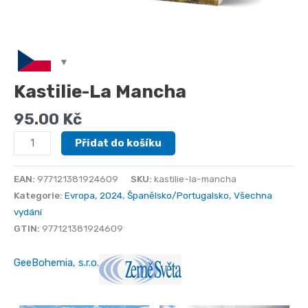
Kastilie-La Mancha
95.00
Kč
Kastilie-
Přidat do košíku
La
Mancha
EAN:
977121381924609
SKU:
kastilie-la-mancha
množství
Kategorie:
Evropa
,
2024
,
Španělsko/Portugalsko
,
Všechna
vydání
GTIN:
977121381924609
GeeBohemia, s.r.o.