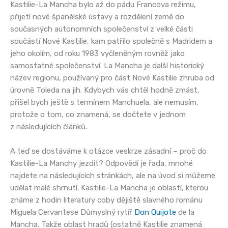
Kastilie-La Mancha bylo až do pádu Francova režimu,
přijetí nové španělské ústavy a rozdělení země do
současných autonomních společenství z velké části
součástí Nové Kastilie, kam patřilo společně s Madridem a
jeho okolím, od roku 1983 vyčleněným rovněž jako
samostatné společenství. La Mancha je další historický
název regionu, používaný pro část Nové Kastilie zhruba od
úrovně Toleda na jih. Kdybych vás chtěl hodně zmást,
přišel bych ještě s termínem Manchuela, ale nemusím,
protože o tom, co znamená, se dočtete v jednom
z následujících článků.
A teď se dostáváme k otázce veskrze zásadní – proč do
Kastilie-La Manchy jezdit? Odpovědí je řada, mnohé
najdete na následujících stránkách, ale na úvod si můžeme
udělat malé shrnutí. Kastilie-La Mancha je oblastí, kterou
známe z hodin literatury coby dějiště slavného románu
Miguela Cervantese Důmyslný rytíř
Don Quijote
de la
Mancha. Takže oblast hradů (ostatně Kastilie znamená