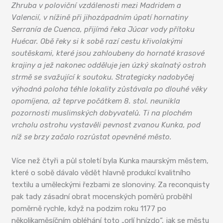
Zhruba v poloviční vzdálenosti mezi Madridem a
Valencií, v nížině při jihozápadním úpatí hornatiny
Serranía de Cuenca, přijímá řeka Júcar vody přítoku
Huécar. Obě řeky si k sobě razí cestu křivolakými
soutěskami, které jsou zahloubeny do hornaté krasové
krajiny a jež nakonec odděluje jen úzký skalnatý ostroh
strmě se svažující k soutoku. Strategicky nadobyčej
výhodná poloha téhle lokality zůstávala po dlouhé věky
opomíjena, až teprve počátkem 8. stol. neunikla
pozornosti muslimských dobyvatelů. Ti na plochém
vrcholu ostrohu vystavěli pevnost zvanou Kunka, pod
níž se brzy začalo rozrůstat opevněné město.
Více než čtyři a půl století byla Kunka maurským městem,
které o sobě dávalo vědět hlavně produkcí kvalitního
textilu a uměleckými řezbami ze slonoviny. Za reconquisty
pak tady zásadní obrat mocenských poměrů proběhl
poměrně rychle, když na podzim roku 1177 po
několikaměsíčním obléhání toto „orlí hnízdo“, jak se městu