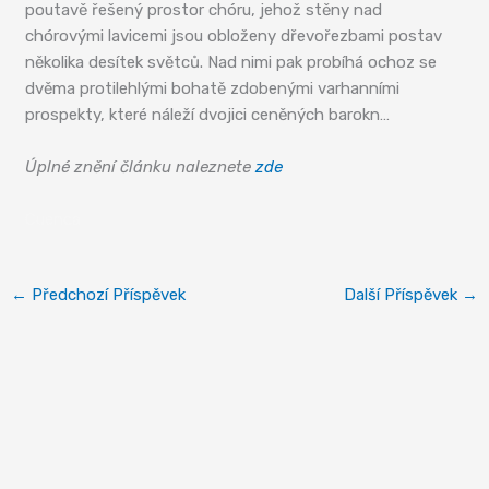
poutavě řešený prostor chóru, jehož stěny nad
chórovými lavicemi jsou obloženy dřevořezbami postav
několika desítek světců. Nad nimi pak probíhá ochoz se
dvěma protilehlými bohatě zdobenými varhanními
prospekty, které náleží dvojici ceněných barokn…
Úplné znění článku naleznete
zde
Cuenca
←
Předchozí Příspěvek
Další Příspěvek
→