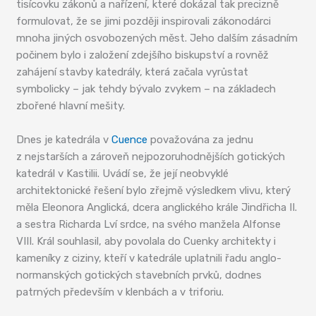
tisícovku zákonů a nařízení, které dokázal tak precizně
formulovat, že se jimi později inspirovali zákonodárci
mnoha jiných osvobozených měst. Jeho dalším zásadním
počinem bylo i založení zdejšího biskupství a rovněž
zahájení stavby katedrály, která začala vyrůstat
symbolicky – jak tehdy bývalo zvykem – na základech
zbořené hlavní mešity.
Dnes je katedrála v
Cuence
považována za jednu
z nejstarších a zároveň nejpozoruhodnějších gotických
katedrál v Kastilii. Uvádí se, že její neobvyklé
architektonické řešení bylo zřejmě výsledkem vlivu, který
měla Eleonora Anglická, dcera anglického krále Jindřicha II.
a sestra Richarda Lví srdce, na svého manžela Alfonse
VIII. Král souhlasil, aby povolala do Cuenky architekty i
kameníky z ciziny, kteří v katedrále uplatnili řadu anglo-
normanských gotických stavebních prvků, dodnes
patrných především v klenbách a v triforiu.