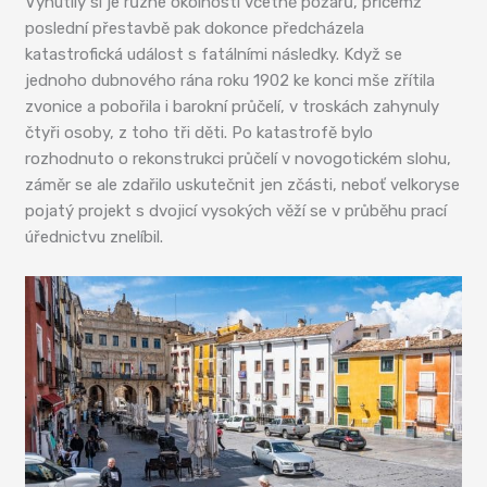
Vynutily si je různé okolnosti včetně požárů, přičemž
poslední přestavbě pak dokonce předcházela
katastrofická událost s fatálními následky. Když se
jednoho dubnového rána roku 1902 ke konci mše zřítila
zvonice a pobořila i barokní průčelí, v troskách zahynuly
čtyři osoby, z toho tři děti. Po katastrofě bylo
rozhodnuto o rekonstrukci průčelí v novogotickém slohu,
záměr se ale zdařilo uskutečnit jen zčásti, neboť velkoryse
pojatý projekt s dvojicí vysokých věží se v průběhu prací
úřednictvu znelíbil.