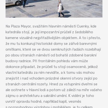
Na Plaza Mayor, svažitém hlavním náměstí Cuenky, kde
katedrála stojí, je její impozantní průčelí z šedobílého
kamene vizuálně nejpřitažlivějším objektem. A to i přesto,
že mu tu konkurují historické domy se zářivě barevnými
omítkami, které se ve dvou semknutých řadách rozebíhají
po obou stranách náměstí od bohatě zdobené barokní
budovy radnice. Při frontálním pohledu vám může
dokonce připadat, že průčelí tu stojí osamoceně, jelikož
vlastní katedrálu za ním nevidíte, a k tomu vás mohou
znejistit i nad vchodem prázdné okenní otvory zející po
stranách centrální rozety. Hned za vstupními dveřmi se
ale ocitnete v hlavní lodi a potom už záleží na míře vašeho
zájmu o architekturu a sakrální umění. K vidění je toho
uvnitř opravdu hodně, například kaplí, vesměs
s pozoruhodnou výzdobou i mobiliářem, je tu celkem