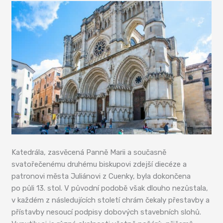
Katedrála, zasvěcená Panně Marii a současně
svatořečenému druhému biskupovi zdejší diecéze a
patronovi města Juliánovi z Cuenky, byla dokončena
po půli 13. stol. V původní podobě však dlouho nezůstala,
v každém z následujících století chrám čekaly přestavby a
přístavby nesoucí podpisy dobových stavebních slohů.