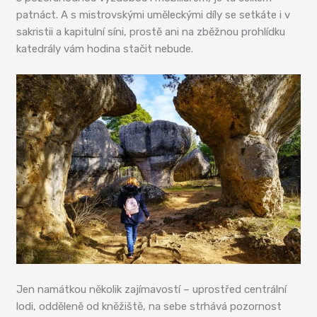
patnáct. A s mistrovskými uměleckými díly se setkáte i v
sakristii a kapitulní síni, prostě ani na zběžnou prohlídku
katedrály vám hodina stačit nebude.
Jen namátkou několik zajímavostí – uprostřed centrální
lodi, odděleně od kněžiště, na sebe strhává pozornost