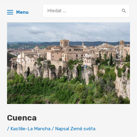
Search
Menu
for:
Cuenca
/
Kastilie-La Mancha
/ Napsal
Země světa