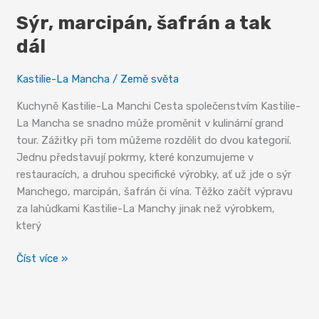
Sýr, marcipán, šafrán a tak
dál
Kastilie-La Mancha
/
Země světa
Kuchyně Kastilie-La Manchi Cesta společenstvím Kastilie-
La Mancha se snadno může proměnit v kulinární grand
tour. Zážitky při tom můžeme rozdělit do dvou kategorií.
Jednu představují pokrmy, které konzumujeme v
restauracích, a druhou specifické výrobky, ať už jde o sýr
Manchego, marcipán, šafrán či vína. Těžko začít výpravu
za lahůdkami Kastilie-La Manchy jinak než výrobkem,
který
Sýr,
Číst více »
marcipán,
šafrán
a