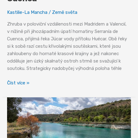
Kastilie-La Mancha
/
Země světa
Zhruba v poloviční vzdálenosti mezi Madridem a Valencií,
v nížině při jihozápadním úpatí hornatiny Serranía de
Cuenca, přijímá řeka Júcar vody přítoku Huécar. Obě řeky
si k sobě razí cestu křivolakými soutěskami, které jsou
zahloubeny do hornaté krasové krajiny a jež nakonec
odděluje jen úzký skalnatý ostroh strmě se svažující k
soutoku. Strategicky nadobyčej výhodná poloha téhle
Cuenca
Číst více »