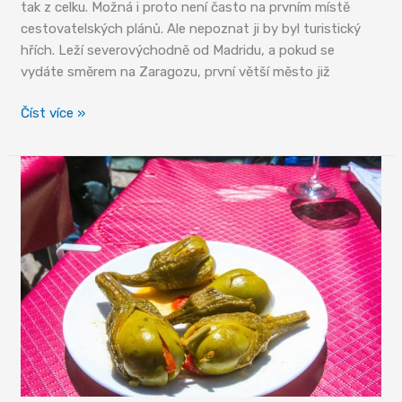
tak z celku. Možná i proto není často na prvním místě
cestovatelských plánů. Ale nepoznat ji by byl turistický
hřích. Leží severovýchodně od Madridu, a pokud se
vydáte směrem na Zaragozu, první větší město již
Guadalajara
Číst více »
–
neokoukaná
krása