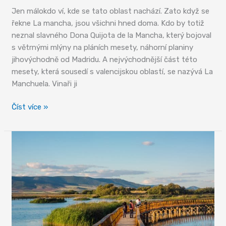
Jen málokdo ví, kde se tato oblast nachází. Zato když se
řekne La mancha, jsou všichni hned doma. Kdo by totiž
neznal slavného Dona Quijota de la Mancha, který bojoval
s větrnými mlýny na pláních mesety, náhorní planiny
jihovýchodně od Madridu. A nejvýchodnější část této
mesety, která sousedí s valencijskou oblastí, se nazývá La
Manchuela. Vinaři ji
Když
Číst více »
se
řekne
Manchuela…