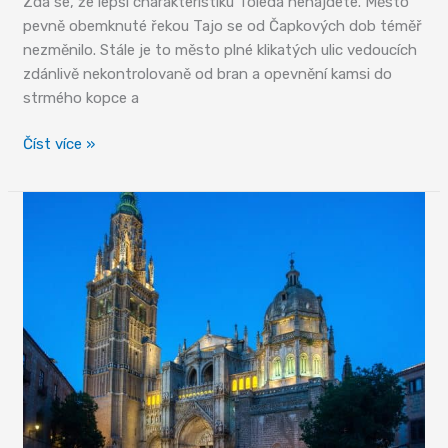
Zdá se, že lepší charakteristiku Toleda nenajdete. Město
pevně obemknuté řekou Tajo se od Čapkových dob téměř
nezměnilo. Stále je to město plné klikatých ulic vedoucích
zdánlivě nekontrolovaně od bran a opevnění kamsi do
strmého kopce a
Toledo,
Číst více »
město
klikatých
ulic
a
spletité
historie