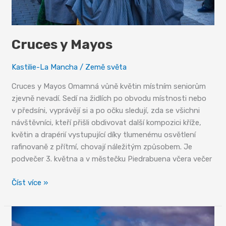
Cruces y Mayos
Kastilie-La Mancha
/
Země světa
Cruces y Mayos Omamná vůně květin místním seniorům
zjevně nevadí. Sedí na židlích po obvodu místnosti nebo
v předsíni, vyprávějí si a po očku sledují, zda se všichni
návštěvníci, kteří přišli obdivovat další kompozici kříže,
květin a drapérií vystupující díky tlumenému osvětlení
rafinovaně z přítmí, chovají náležitým způsobem. Je
podvečer 3. května a v městečku Piedrabuena včera večer
Cruces
Číst více »
y
Mayos