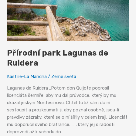
Přírodní park Lagunas de
Ruidera
Kastilie-La Mancha
/
Země světa
Lagunas de Ruidera „Potom don Quijote poprosil
licenciáta šermíře, aby mu dal průvodce, který by mu
ukázal jeskyni Montesínovu. Chtěl totiž sám do ní
sestoupit a prozkoumati ji, aby poznal osobně, jsou-li
pravdivy zázraky, které se o ní šířily v celém kraji. Licenciát
mu doporučil svého bratrance, … , který jej s radostí
doprovodí až k vchodu do