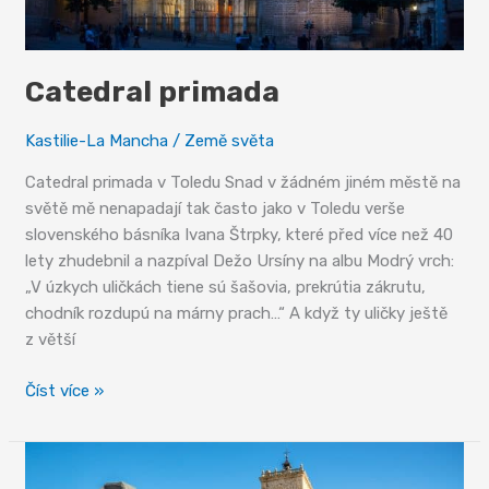
Catedral primada
Kastilie-La Mancha
/
Země světa
Catedral primada v Toledu Snad v žádném jiném městě na
světě mě nenapadají tak často jako v Toledu verše
slovenského básníka Ivana Štrpky, které před více než 40
lety zhudebnil a nazpíval Dežo Ursíny na albu Modrý vrch:
„V úzkych uličkách tiene sú šašovia, prekrútia zákrutu,
chodník rozdupú na márny prach…“ A když ty uličky ještě
z větší
Catedral
Číst více »
primada