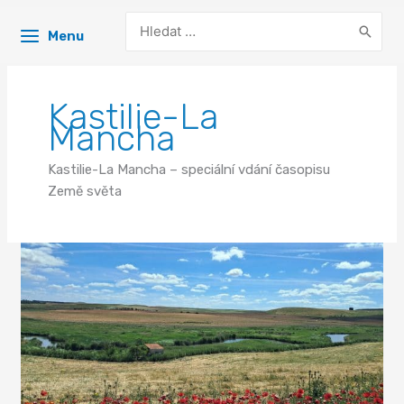
Search
Menu
for:
Kastilie-La
Mancha
Kastilie-La Mancha – speciální vdání časopisu
Země světa