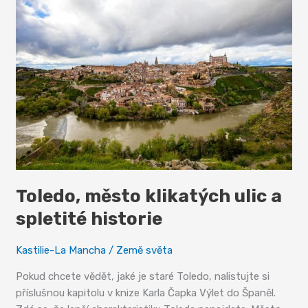
Toledo, město klikatých ulic a
spletité historie
Kastilie-La Mancha
/
Země světa
Pokud chcete vědět, jaké je staré Toledo, nalistujte si
příslušnou kapitolu v knize Karla Čapka Výlet do Španěl.