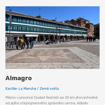
park
Las
Tablas
de
Daimiel
Almagro
Kastilie-La Mancha
/
Země světa
Město v provincii Ciudad Real leží asi 25 km jihovýchodně
od jejího stejnojmenného správního centra. Ačkoliv