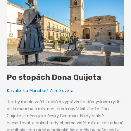
Po stopách Dona Quijota
Kastilie-La Mancha
/
Země světa
Tak by mohlo začít tradiční vyprávění o důmyslném rytíři
de la mancha a místech, která navštívil. Jenže Don
Quijote je něco jako český Cimrman. Nikdy reálně
neexistoval, a pokud tedy chceme vidět místa, kde údajně
probíhaly jeho rádoby hrdinské činy, měly by naše cesty