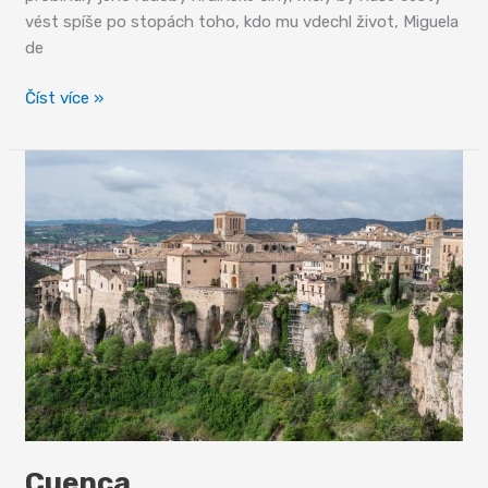
vést spíše po stopách toho, kdo mu vdechl život, Miguela
de
Po
Číst více »
stopách
Dona
Quijota
Cuenca