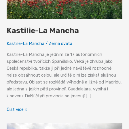
Kastilie-La Mancha
Kastilie-La Mancha
/
Země světa
Kastilie-La Mancha je jedním ze 17 autonomních
společenství tvořících Španělsko. Velká je zhruba jako
Česká republika, takže ji při jedné návštěvě rozhodně
nelze obsáhnout celou, ale určitě o ní lze získat slušnou
představu. Oblast se rozkládá výhodně a jižně od Madridu,
ale jedna z jejích pěti provincií, Guadalajara, vybíhá i
k severu. Další čtyři provincie se jmenují […]
Kastilie-
Číst více »
La
Mancha