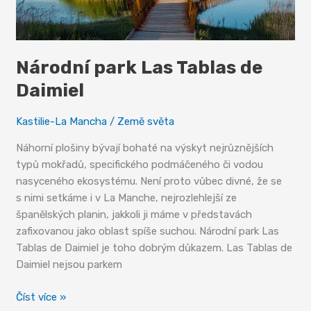
Národní park Las Tablas de
Daimiel
Kastilie-La Mancha
/
Země světa
Náhorní plošiny bývají bohaté na výskyt nejrůznějších
typů mokřadů, specifického podmáčeného či vodou
nasyceného ekosystému. Není proto vůbec divné, že se
s nimi setkáme i v La Manche, nejrozlehlejší ze
španělských planin, jakkoli ji máme v představách
zafixovanou jako oblast spíše suchou. Národní park Las
Tablas de Daimiel je toho dobrým důkazem. Las Tablas de
Daimiel nejsou parkem
Národní
Číst více »