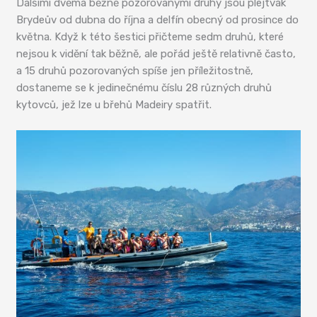
Dalšími dvěma běžně pozorovanými druhy jsou plejtvák
Brydeův od dubna do října a delfín obecný od prosince do
května. Když k této šestici přičteme sedm druhů, které
nejsou k vidění tak běžně, ale pořád ještě relativně často,
a 15 druhů pozorovaných spíše jen příležitostně,
dostaneme se k jedinečnému číslu 28 různých druhů
kytovců, jež lze u břehů Madeiry spatřit.