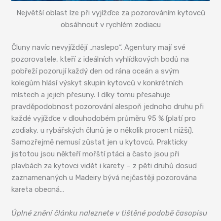
Největší oblast lze při vyjížďce za pozorováním kytovců
obsáhnout v rychlém zodiacu
Čluny navíc nevyjíždějí „naslepo“. Agentury mají své
pozorovatele, kteří z ideálních vyhlídkových bodů na
pobřeží pozorují každý den od rána oceán a svým
kolegům hlásí výskyt skupin kytovců v konkrétních
místech a jejich přesuny. I díky tomu přesahuje
pravděpodobnost pozorování alespoň jednoho druhu při
každé vyjížďce v dlouhodobém průměru 95 % (platí pro
zodiaky, u rybářských člunů je o několik procent nižší).
Samozřejmě nemusí zůstat jen u kytovců. Prakticky
jistotou jsou někteří mořští ptáci a často jsou při
plavbách za kytovci vidět i karety – z pěti druhů dosud
zaznamenaných u Madeiry bývá nejčastěji pozorována
kareta obecná…
Úplné znění článku naleznete v tištěné podobě časopisu