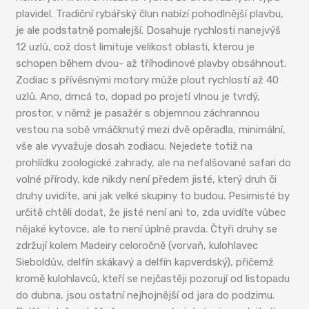
plavidel. Tradiční rybářský člun nabízí pohodlnější plavbu,
je ale podstatně pomalejší. Dosahuje rychlosti nanejvýš
12 uzlů, což dost limituje velikost oblasti, kterou je
schopen během dvou- až tříhodinové plavby obsáhnout.
Zodiac s přívěsnými motory může plout rychlostí až 40
uzlů. Ano, drncá to, dopad po projetí vlnou je tvrdý,
prostor, v němž je pasažér s objemnou záchrannou
vestou na sobě vmáčknutý mezi dvě opěradla, minimální,
vše ale vyvažuje dosah zodiacu. Nejedete totiž na
prohlídku zoologické zahrady, ale na nefalšované safari do
volné přírody, kde nikdy není předem jisté, který druh či
druhy uvidíte, ani jak velké skupiny to budou. Pesimisté by
určitě chtěli dodat, že jisté není ani to, zda uvidíte vůbec
nějaké kytovce, ale to není úplně pravda. Čtyři druhy se
zdržují kolem Madeiry celoročně (vorvaň, kulohlavec
Sieboldův, delfín skákavý a delfín kapverdský), přičemž
kromě kulohlavců, kteří se nejčastěji pozorují od listopadu
do dubna, jsou ostatní nejhojnější od jara do podzimu.