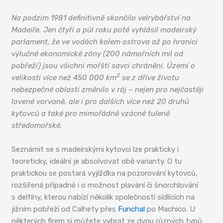
Kytovci
Na podzim 1981 definitivně skončilo velrybářství na
Madeiře. Jen čtyři a půl roku poté vyhlásil madeirský
parlament, že ve vodách kolem ostrova až po hranici
výlučné ekonomické zóny (200 námořních mil od
pobřeží) jsou všichni mořští savci chráněni. Území o
2
velikosti více než 450 000 km
se z dříve životu
nebezpečné oblasti změnilo v ráj – nejen pro nejčastěji
lovené vorvaně, ale i pro dalších více než 20 druhů
kytovců a také pro mimořádně vzácné tuleně
středomořské.
Seznámit se s madeirskými kytovci lze prakticky i
teoreticky, ideální je absolvovat obě varianty. O tu
praktickou se postará vyjížďka na pozorování kytovců,
rozšířená případně i o možnost plavání či šnorchlování
s delfíny, kterou nabízí několik společností sídlících na
jižním pobřeží od Calhety přes
Funchal
po Machico. U
některých firem si můžete vybrat ze dvou různých typů