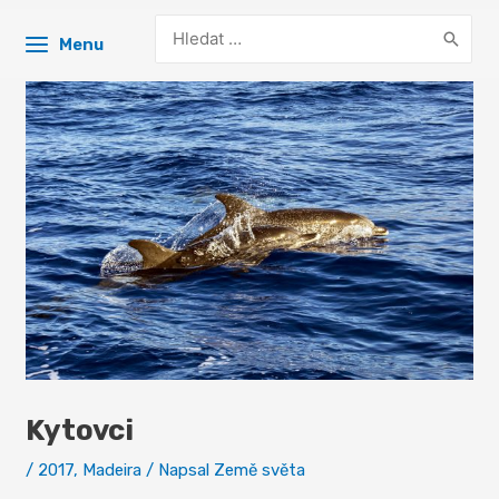
Search
Menu
for:
Kytovci
/
2017
,
Madeira
/ Napsal
Země světa