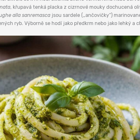
inata
, křupavá tenká placka z cizrnové mouky dochucená oli
ughe alla sanremasca
jsou sardele („ančovičky“) marinované 
ených ryb. Výborně se hodí jako předkrm nebo jako lehký a 