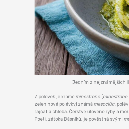
Jedním z nejznámějších li
Z polévek je kromě
minestrone
(
minestrone 
zeleninové polévky) známá
mescciüa
, polé
rajčat a chleba. Čerstvě ulovené ryby a moř
Poeti, zátoka Básníků, je pověstná svými
mu