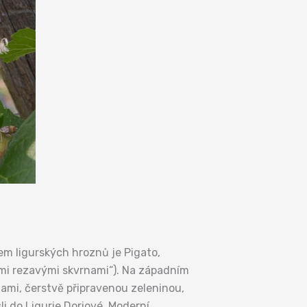
em ligurských hroznů je Pigato,
ými rezavými skvrnami“). Na západním
inami, čerstvě připravenou zeleninou,
i do Ligurie Doriové. Moderní