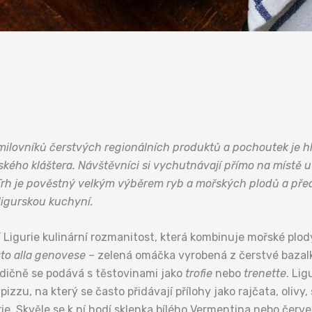
milovníků čerstvých regionálních produktů a pochoutek je h
kého kláštera. Návštěvníci si vychutnávají přímo na místě 
 Trh je pověstný velkým výběrem ryb a mořských plodů a pře
 ligurskou kuchyní.
 Ligurie kulinární rozmanitost, která kombinuje mořské plo
to alla genovese
– zelená omáčka vyrobená z čerstvé bazalk
adičně se podává s těstovinami jako
trofie
nebo
trenette
. Lig
zzu, na který se často přidávají přílohy jako rajčata, olivy,
ie. Skvěle se k ní hodí sklenka bílého Vermentina nebo čer