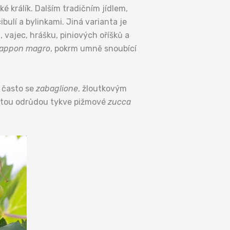
é králík. Dalším tradičním jídlem,
ibulí a bylinkami. Jiná varianta je
 vajec, hrášku, piniových oříšků a
appon magro
, pokrm umně snoubící
 často se
zabaglione
, žloutkovým
vitou odrůdou tykve pižmové
zucca