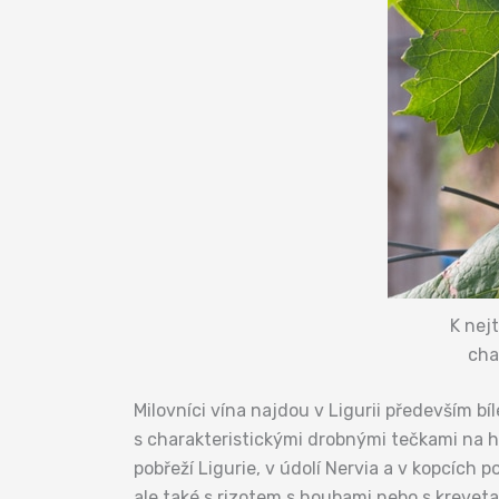
K nejt
cha
Milovníci vína najdou v Ligurii především b
s charakteristickými drobnými tečkami na h
pobřeží Ligurie, v údolí Nervia a v kopcích
ale také s rizotem s houbami nebo s kreveta