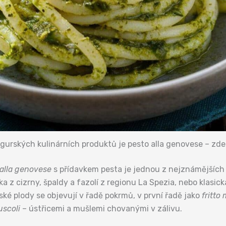
gurských kulinárních produktů je pesto alla genovese – zde 
alla genovese
s přídavkem pesta je jednou z nejznámějších v
vka z cizrny, špaldy a fazolí z regionu La Spezia, nebo klasic
ské plody se objevují v řadě pokrmů, v první řadě jako
fritto 
scoli
– ústřicemi a mušlemi chovanými v zálivu.