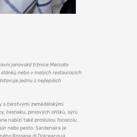
lavní janovská tržnice Mercato
u stánků nebo v malých restauracích
dstavuje jednu z nejlepších
dy s čerstvými zemědělskými
y, česneku, piniových oříšků, sýrů
urie nabízí také proslulou
focacciu
,
 sýr nebo pesto. Sardenaira je
veného Rossese di Dolceacqua.