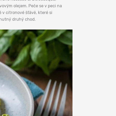
vovým olejem. Peče se v peci na
v citronové šťávě, které si
chutný druhý chod.