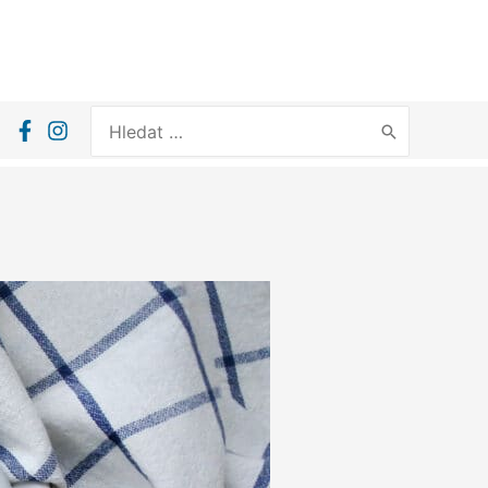
Search
for: