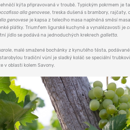
 jehněčí kýta připravovaná v troubě. Typickým pokrmem je tak
occafisso alla genovese
, treska dušená s brambory, rajčaty, c
alla genovese
je kapsa z telecího masa naplněná směsí masa,
enké plátky. Triumfem ligurské kuchyně a vynalézavosti je
c
stní jídlo se podává na jednoduchých krekrech
galletta
.
arole
, malé smažené bochánky z kynutého těsta, podávané
arobylou tradiční vůní je sladký koláč se speciální trubko
ze v oblasti kolem Savony.