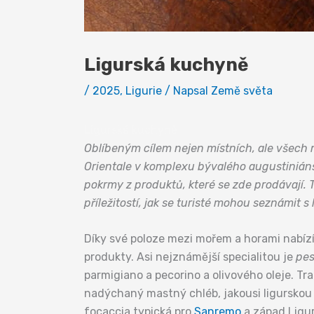
Ligurská kuchyně
/
2025
,
Ligurie
/ Napsal
Země světa
Ligurská kuchyně
Oblíbeným cílem nejen místních, ale všech 
Orientale v komplexu bývalého augustiniáns
pokrmy z produktů, které se zde prodávají.
příležitostí, jak se turisté mohou seznámit s
Díky své poloze mezi mořem a horami nabízí
produkty. Asi nejznámější specialitou je
pes
parmigiano a pecorino a olivového oleje. Tr
nadýchaný mastný chléb, jakousi ligurskou pi
focaccia typická pro
Sanremo
a západ Ligur