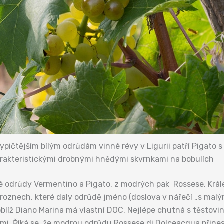
ypičtějším bílým odrůdám vinné révy v Ligurii patří Pigato s
rakteristickými drobnými hnědými skvrnkami na bobulích
ílé odrůdy Vermentino a Pigato, z modrých pak Rossese. Král
roznech, které daly odrůdě jméno (doslova v nářečí „s mal
 poblíž Diano Marina má vlastní DOC. Nejlépe chutná s těstov
mi. Říká se, že modrou odrůdu Rossese di Dolceacqua přinesl