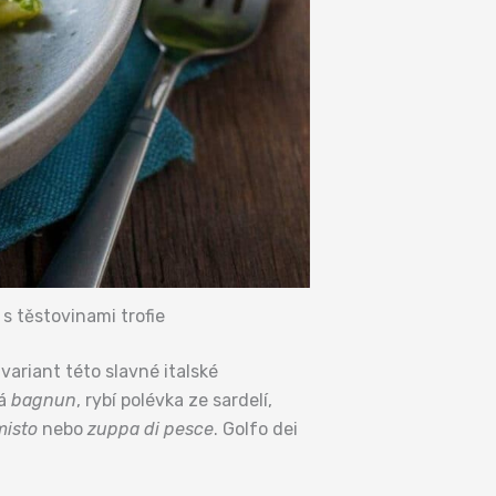
s těstovinami trofie
ariant této slavné italské
ká
bagnun
, rybí polévka ze sardelí,
misto
nebo
zuppa di pesce
. Golfo dei