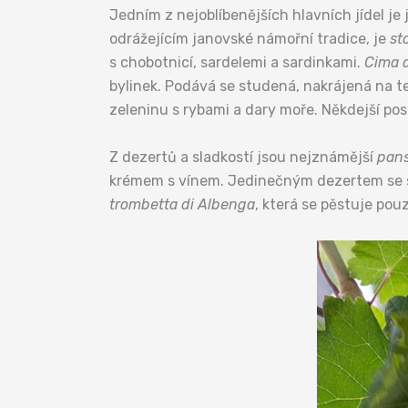
Jedním z nejoblíbenějších hlavních jídel je
odrážejícím janovské námořní tradice, je
st
s chobotnicí, sardelemi a sardinkami.
Cima 
bylinek. Podává se studená, nakrájená na t
zeleninu s rybami a dary moře. Někdejší po
Z dezertů a sladkostí jsou nejznámější
pans
krémem s vínem. Jedinečným dezertem se st
trombetta di Albenga
, která se pěstuje pou