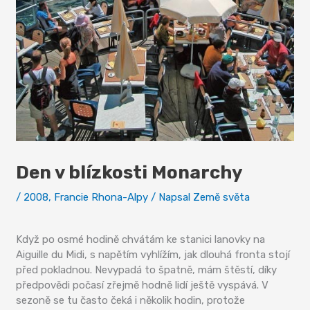
Den v blízkosti Monarchy
/
2008
,
Francie Rhona-Alpy
/ Napsal
Země světa
Když po osmé hodině chvátám ke stanici lanovky na
Aiguille du Midi, s napětím vyhlížím, jak dlouhá fronta stojí
před pokladnou. Nevypadá to špatně, mám štěstí, díky
předpovědi počasí zřejmě hodně lidí ještě vyspává. V
sezoně se tu často čeká i několik hodin, protože