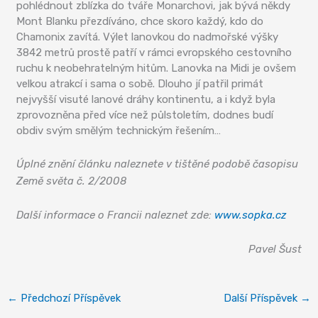
pohlédnout zblízka do tváře Monarchovi, jak bývá někdy
Mont Blanku přezdíváno, chce skoro každý, kdo do
Chamonix zavítá. Výlet lanovkou do nadmořské výšky
3842 metrů prostě patří v rámci evropského cestovního
ruchu k neobehratelným hitům. Lanovka na Midi je ovšem
velkou atrakcí i sama o sobě. Dlouho jí patřil primát
nejvyšší visuté lanové dráhy kontinentu, a i když byla
zprovozněna před více než půlstoletím, dodnes budí
obdiv svým smělým technickým řešením…
Úplné znění článku naleznete v tištěné podobě časopisu
Země světa č. 2/2008
Další informace o Francii naleznet zde:
www.sopka.cz
Pavel Šust
←
Předchozí Příspěvek
Další Příspěvek
→