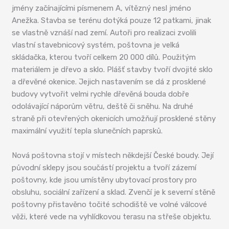
jmény začínajícími písmenem A, vítězný nesl jméno
Anežka. Stavba se terénu dotýká pouze 12 patkami, jinak
se vlastně vznáší nad zemí. Autoři pro realizaci zvolili
vlastní stavebnicový systém, poštovna je velká
skládačka, kterou tvoří celkem 20 000 dílů. Použitým
materiálem je dřevo a sklo. Plášť stavby tvoří dvojité sklo
a dřevěné okenice. Jejich nastavením se dá z prosklené
budovy vytvořit velmi rychle dřevěná bouda dobře
odolávající náporům větru, deště či sněhu. Na druhé
straně při otevřených okenicích umožňují prosklené stěny
maximální využití tepla slunečních paprsků.
Nová poštovna stojí v místech někdejší České boudy. Její
původní sklepy jsou součástí projektu a tvoří zázemí
poštovny, kde jsou umístěny ubytovací prostory pro
obsluhu, sociální zařízení a sklad. Zvenčí je k severní stěně
poštovny přistavěno točité schodiště ve volné válcové
věži, které vede na vyhlídkovou terasu na střeše objektu.