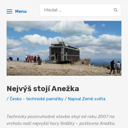
Search
Menu
for:
Nejvýš stojí Anežka
/
Česko - technické památky
/ Napsal
Země světa
Poštovna
Technicky pozoruhodná stavba stojí od roku 2007 na
vrcholu naší nejvyšší hory Sněžky – poštovna Anežka.