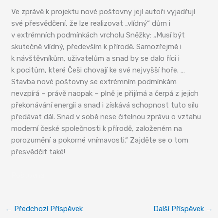
Ve zprávě k projektu nové poštovny její autoři vyjadřují
své přesvědčení, že lze realizovat „vlídný“ dům i
v extrémních podmínkách vrcholu Sněžky: „Musí být
skutečně vlídný, především k přírodě. Samozřejmě i
k návštěvníkům, uživatelům a snad by se dalo říci i
k pocitům, které Češi chovají ke své nejvyšší hoře. …
Stavba nové poštovny se extrémním podmínkám
nevzpírá – právě naopak – plně je přijímá a čerpá z jejich
překonávání energii a snad i získává schopnost tuto sílu
předávat dál. Snad v sobě nese čitelnou zprávu o vztahu
moderní české společnosti k přírodě, založeném na
porozumění a pokorné vnímavosti.“ Zajděte se o tom
přesvědčit také!
Poštovna
←
Předchozí Příspěvek
Další Příspěvek
→