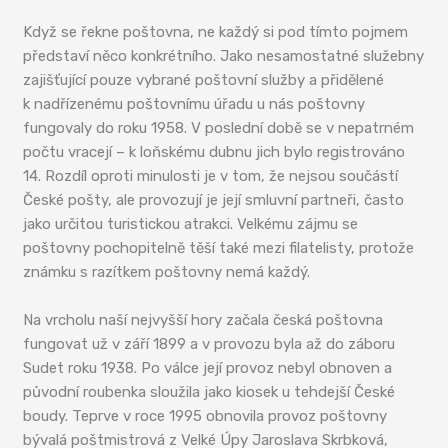
Když se řekne poštovna, ne každý si pod tímto pojmem
představí něco konkrétního. Jako nesamostatné služebny
zajišťující pouze vybrané poštovní služby a přidělené
k nadřízenému poštovnímu úřadu u nás poštovny
fungovaly do roku 1958. V poslední době se v nepatrném
počtu vracejí – k loňskému dubnu jich bylo registrováno
14. Rozdíl oproti minulosti je v tom, že nejsou součástí
České pošty, ale provozují je její smluvní partneři, často
jako určitou turistickou atrakci. Velkému zájmu se
poštovny pochopitelně těší také mezi filatelisty, protože
známku s razítkem poštovny nemá každý.
Na vrcholu naší nejvyšší hory začala česká poštovna
fungovat už v září 1899 a v provozu byla až do záboru
Sudet roku 1938. Po válce její provoz nebyl obnoven a
původní roubenka sloužila jako kiosek u tehdejší České
boudy. Teprve v roce 1995 obnovila provoz poštovny
bývalá poštmistrová z Velké Úpy Jaroslava Skrbková,