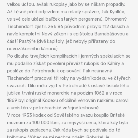
velkou úctou, avšak rukopisy jako by se někam propadly.
Až těsně před odjezdem mu mladý správce, žák Kyrillův,
ve své cele ukázal balíček starých pergamenů. Ohromený
Tischendorf zjistil, že k 86 původním přibylo 112 dalších a
navíc kompletní Nový zákon i s epištolou Barnabášovou a
částí Pastýře (dvě kapitoly, jež nebyly přiřazeny do
novozákonního kánonu).
Po dlouho trvajících komplikacích i jemných spekulacích se
mu podařilo získat povolení převézt rukopis do Káhiry a
posléze do Petrohradu k opisování. Pak neúnavný
Tischendorf pracoval tři roky na vydání kodexu ve čtyřech
svazcích. Dílo mělo vyjít v Petrohradě k oslavě tisíciletého
jubilea trvání ruské monarchie na podzim 1862 a v roce
1869 byl originál Kodexu oficiálně věnován ruskému carovi
a umístěn v petrohradské veřejné knihovně.
V roce 1933 kodex od Sovětského svazu koupilo Britské
muzeum za 100 000 liber, za nejvyšší cenu, která kdy byla
za rukopis zaplacena. Jak ráda bych se podívala do té
knihovny. Vůbec se mi nechce odejít. Bohužel, je