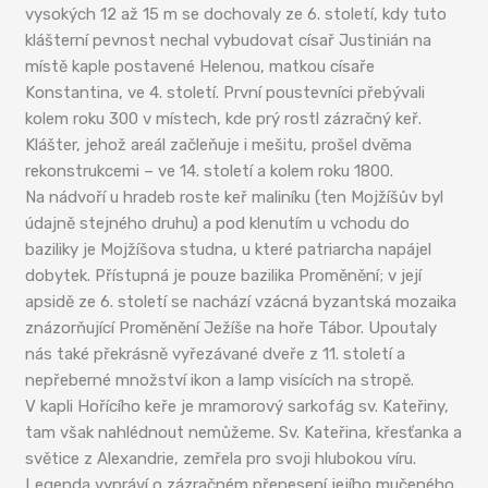
vysokých 12 až 15 m se dochovaly ze 6. století, kdy tuto
klášterní pevnost nechal vybudovat císař Justinián na
místě kaple postavené Helenou, matkou císaře
Konstantina, ve 4. století. První poustevníci přebývali
kolem roku 300 v místech, kde prý rostl zázračný keř.
Klášter, jehož areál začleňuje i mešitu, prošel dvěma
rekonstrukcemi – ve 14. století a kolem roku 1800.
Na nádvoří u hradeb roste keř maliníku (ten Mojžíšův byl
údajně stejného druhu) a pod klenutím u vchodu do
baziliky je Mojžíšova studna, u které patriarcha napájel
dobytek. Přístupná je pouze bazilika Proměnění; v její
apsidě ze 6. století se nachází vzácná byzantská mozaika
znázorňující Proměnění Ježíše na hoře Tábor. Upoutaly
nás také překrásně vyřezávané dveře z 11. století a
nepřeberné množství ikon a lamp visících na stropě.
V kapli Hořícího keře je mramorový sarkofág sv. Kateřiny,
tam však nahlédnout nemůžeme. Sv. Kateřina, křesťanka a
světice z Alexandrie, zemřela pro svoji hlubokou víru.
Legenda vypráví o zázračném přenesení jejího mučeného