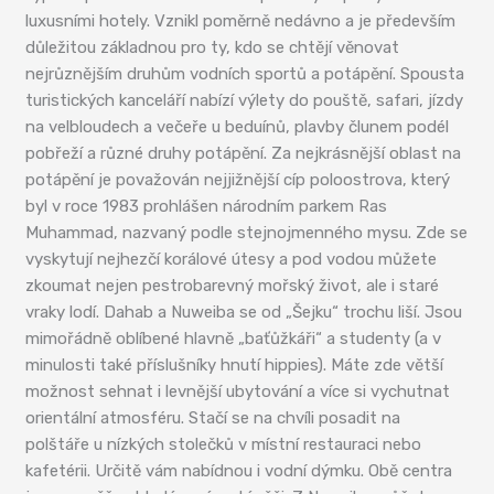
luxusními hotely. Vznikl poměrně nedávno a je především
důležitou základnou pro ty, kdo se chtějí věnovat
nejrůznějším druhům vodních sportů a potápění. Spousta
turistických kanceláří nabízí výlety do pouště, safari, jízdy
na velbloudech a večeře u beduínů, plavby člunem podél
pobřeží a různé druhy potápění. Za nejkrásnější oblast na
potápění je považován nejjižnější cíp poloostrova, který
byl v roce 1983 prohlášen národním parkem Ras
Muhammad, nazvaný podle stejnojmenného mysu. Zde se
vyskytují nejhezčí korálové útesy a pod vodou můžete
zkoumat nejen pestrobarevný mořský život, ale i staré
vraky lodí. Dahab a Nuweiba se od „Šejku“ trochu liší. Jsou
mimořádně oblíbené hlavně „baťůžkáři“ a studenty (a v
minulosti také příslušníky hnutí hippies). Máte zde větší
možnost sehnat i levnější ubytování a více si vychutnat
orientální atmosféru. Stačí se na chvíli posadit na
polštáře u nízkých stolečků v místní restauraci nebo
kafetérii. Určitě vám nabídnou i vodní dýmku. Obě centra