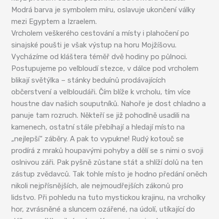
Modrá barva je symbolem míru, oslavuje ukončení války
mezi Egyptem a Izraelem.
Vrcholem veškerého cestování a místy i plahočení po
sinajské poušti je však výstup na horu Mojžíšovu.
Vycházíme od kláštera téměř dvě hodiny po půlnoci.
Postupujeme po velbloudí stezce, v dálce pod vrcholem
blikají světýlka – stánky beduínů prodávajících
občerstvení a velbloudáři. Čím blíže k vrcholu, tím více
houstne dav našich souputníků. Nahoře je dost chladno a
panuje tam rozruch. Někteří se již pohodlně usadili na
kamenech, ostatní stále přebíhají a hledají místo na
„nejlepší“ záběry. A pak to vypukne! Rudý kotouč se
prodírá z mraků houpavými pohyby a dělí se s nimi o svoji
oslnivou záři. Pak pyšně zůstane stát a shlíží dolů na ten
zástup zvědavců. Tak tohle místo je hodno předání oněch
nikoli nejpřísnějších, ale nejmoudřejších zákonů pro
lidstvo. Při pohledu na tuto mystickou krajinu, na vrcholky
hor, zvrásněné a sluncem ozářené, na údolí, utíkající do