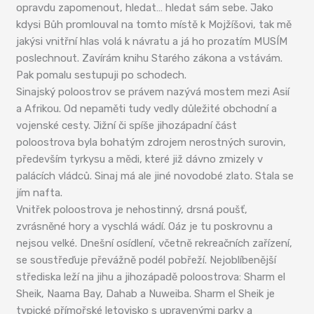
opravdu zapomenout, hledat… hledat sám sebe. Jako
kdysi Bůh promlouval na tomto místě k Mojžíšovi, tak mě
jakýsi vnitřní hlas volá k návratu a já ho prozatím MUSÍM
poslechnout. Zavírám knihu Starého zákona a vstávám.
Pak pomalu sestupuji po schodech.
Sinajský poloostrov se právem nazývá mostem mezi Asií
a Afrikou. Od nepaměti tudy vedly důležité obchodní a
vojenské cesty. Jižní či spíše jihozápadní část
poloostrova byla bohatým zdrojem nerostných surovin,
především tyrkysu a mědi, které již dávno zmizely v
palácích vládců. Sinaj má ale jiné novodobé zlato. Stala se
jím nafta.
Vnitřek poloostrova je nehostinný, drsná poušť,
zvrásněné hory a vyschlá wádí. Oáz je tu poskrovnu a
nejsou velké. Dnešní osídlení, včetně rekreačních zařízení,
se soustřeďuje převážně podél pobřeží. Nejoblíbenější
střediska leží na jihu a jihozápadě poloostrova: Sharm el
Sheik, Naama Bay, Dahab a Nuweiba. Sharm el Sheik je
typické přímořské letovisko s upravenými parky a