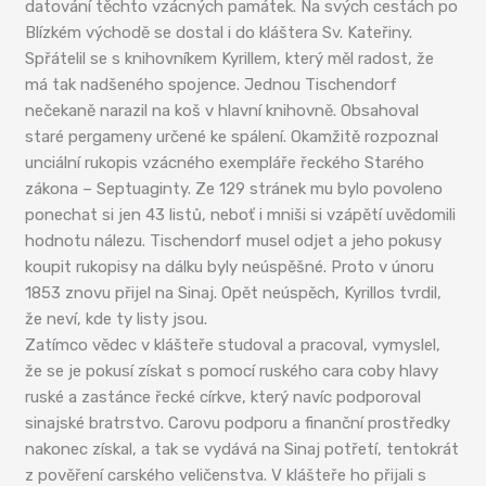
datování těchto vzácných památek. Na svých cestách po
Blízkém východě se dostal i do kláštera Sv. Kateřiny.
Spřátelil se s knihovníkem Kyrillem, který měl radost, že
má tak nadšeného spojence. Jednou Tischendorf
nečekaně narazil na koš v hlavní knihovně. Obsahoval
staré pergameny určené ke spálení. Okamžitě rozpoznal
unciální rukopis vzácného exempláře řeckého Starého
zákona – Septuaginty. Ze 129 stránek mu bylo povoleno
ponechat si jen 43 listů, neboť i mniši si vzápětí uvědomili
hodnotu nálezu. Tischendorf musel odjet a jeho pokusy
koupit rukopisy na dálku byly neúspěšné. Proto v únoru
1853 znovu přijel na Sinaj. Opět neúspěch, Kyrillos tvrdil,
že neví, kde ty listy jsou.
Zatímco vědec v klášteře studoval a pracoval, vymyslel,
že se je pokusí získat s pomocí ruského cara coby hlavy
ruské a zastánce řecké církve, který navíc podporoval
sinajské bratrstvo. Carovu podporu a finanční prostředky
nakonec získal, a tak se vydává na Sinaj potřetí, tentokrát
z pověření carského veličenstva. V klášteře ho přijali s