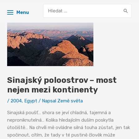
Search
Menu
for:
Sinajský poloostrov – most
nejen mezi kontinenty
/
2004
,
Egypt
/ Napsal
Země světa
Sinajská poušť… shora se jeví chladná, tajemná a
neproniknutelná… Kolika hledajícím duším poskytla
útočiště… Na chvíli mě ovládne silná touha zůstat, jen tak
spočinout, cítím, že tady v té pustině člověk může