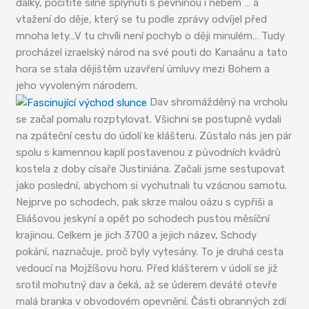
dálky, pocítíte silné splynutí s pevninou i nebem … a
vtažení do děje, který se tu podle zprávy odvíjel před
mnoha lety…V tu chvíli není pochyb o ději minulém… Tudy
procházel izraelský národ na své pouti do Kanaánu a tato
hora se stala dějištěm uzavření úmluvy mezi Bohem a
jeho vyvoleným národem.
Dav shromážděný na vrcholu
se začal pomalu rozptylovat. Všichni se postupně vydali
na zpáteční cestu do údolí ke klášteru. Zůstalo nás jen pár
spolu s kamennou kaplí postavenou z původních kvádrů
kostela z doby císaře Justiniána. Začali jsme sestupovat
jako poslední, abychom si vychutnali tu vzácnou samotu.
Nejprve po schodech, pak skrze malou oázu s cypřiši a
Eliášovou jeskyní a opět po schodech pustou měsíční
krajinou. Celkem je jich 3700 a jejich název, Schody
pokání, naznačuje, proč byly vytesány. To je druhá cesta
vedoucí na Mojžíšovu horu. Před klášterem v údolí se již
srotil mohutný dav a čeká, až se úderem deváté otevře
malá branka v obvodovém opevnění. Části obranných zdí