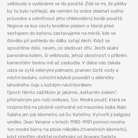
velbloudy a vydáváme se do pouště. Zdá se mi, že pěšky
by to bylo rychlejší, ale nemám to srdce zklamat svého
průvodce a odmítnout jeho chlebodárný koráb pouště.
Nejprve se kus cesty brodíme pískem a těsně před
sestupem do kaňonu zastavujeme na místě, kde se
člověku při pohledu do dálky zatají dech. Když se
spouštíme dolů, nevím, co sledovat dřív. Jestli skalní
panoráma kolem, či velblouda, jehož obratnost v příkrém
kamenitém terénu mě až zaskočila. V dálce nás čekala
oáza se sytě zelenými palmami, pramen čisté vody a
místní beduíni, ochotní kdykoli posedět u skleničky
lahodného čaje s každým návštěvníkem.
Oproti těmto zážitkům je jakýmsi „kulturním šokem“,
příznačným pro naši civilizaci, tzv. Modrá poušť, která se
rozprostírá na plošině východně od mauzolea šejka Nabi
Salaha jen pár kilometrů od Sv. Kateřiny. Vytvořil ji belgický
umělec Jean Verame v letech 1980–1981 pomocí mnoha
tun modré barvy na ploše několika čtverečních kilometrů,
když předtím obdržel požehnání od Anwara Sadata.