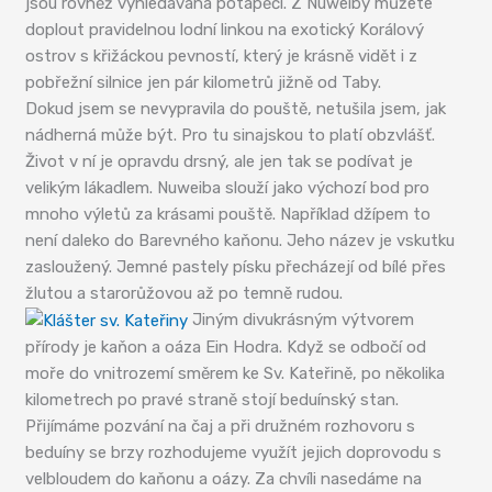
jsou rovněž vyhledávaná potápěči. Z Nuweiby můžete
doplout pravidelnou lodní linkou na exotický Korálový
ostrov s křižáckou pevností, který je krásně vidět i z
pobřežní silnice jen pár kilometrů jižně od Taby.
Dokud jsem se nevypravila do pouště, netušila jsem, jak
nádherná může být. Pro tu sinajskou to platí obzvlášť.
Život v ní je opravdu drsný, ale jen tak se podívat je
velikým lákadlem. Nuweiba slouží jako výchozí bod pro
mnoho výletů za krásami pouště. Například džípem to
není daleko do Barevného kaňonu. Jeho název je vskutku
zasloužený. Jemné pastely písku přecházejí od bílé přes
žlutou a starorůžovou až po temně rudou.
Jiným divukrásným výtvorem
přírody je kaňon a oáza Ein Hodra. Když se odbočí od
moře do vnitrozemí směrem ke Sv. Kateřině, po několika
kilometrech po pravé straně stojí beduínský stan.
Přijímáme pozvání na čaj a při družném rozhovoru s
beduíny se brzy rozhodujeme využít jejich doprovodu s
velbloudem do kaňonu a oázy. Za chvíli nasedáme na