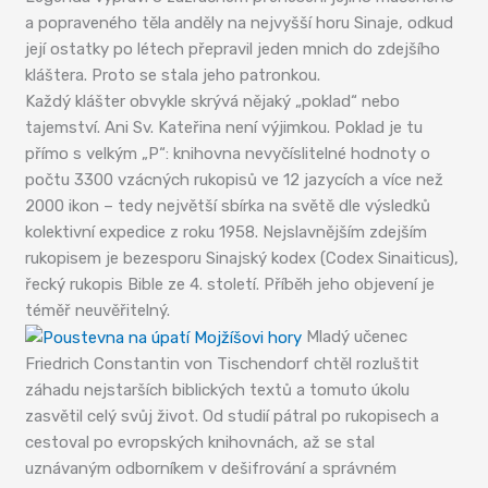
a popraveného těla anděly na nejvyšší horu Sinaje, odkud
její ostatky po létech přepravil jeden mnich do zdejšího
kláštera. Proto se stala jeho patronkou.
Každý klášter obvykle skrývá nějaký „poklad“ nebo
tajemství. Ani Sv. Kateřina není výjimkou. Poklad je tu
přímo s velkým „P“: knihovna nevyčíslitelné hodnoty o
počtu 3300 vzácných rukopisů ve 12 jazycích a více než
2000 ikon – tedy největší sbírka na světě dle výsledků
kolektivní expedice z roku 1958. Nejslavnějším zdejším
rukopisem je bezesporu Sinajský kodex (Codex Sinaiticus),
řecký rukopis Bible ze 4. století. Příběh jeho objevení je
téměř neuvěřitelný.
Mladý učenec
Friedrich Constantin von Tischendorf chtěl rozluštit
záhadu nejstarších biblických textů a tomuto úkolu
zasvětil celý svůj život. Od studií pátral po rukopisech a
cestoval po evropských knihovnách, až se stal
uznávaným odborníkem v dešifrování a správném