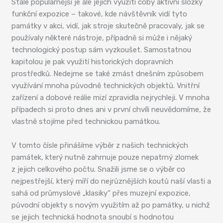
Stále populárnější je ale jejich využití coby aktivní složky
funkční expozice – takové, kde návštěvník vidí tyto
památky v akci, vidí, jak stroje skutečně pracovaly, jak se
používaly některé nástroje, případně si může i nějaký
technologický postup sám vyzkoušet. Samostatnou
kapitolou je pak využití historických dopravních
prostředků. Nedejme se také zmást dnešním způsobem
využívání mnoha původně technických objektů. Vnitřní
zařízení a dobové reálie mizí zpravidla nejrychleji. V mnoha
případech si proto dnes ani v první chvíli neuvědomíme, že
vlastně stojíme před technickou památkou.
V tomto čísle přinášíme výběr z našich technických
památek, který nutně zahrnuje pouze nepatrný zlomek
z jejich celkového počtu. Snažili jsme se o výběr co
nejpestřejší, který míří do nejrůznějších koutů naší vlasti a
sahá od průmyslové „klasiky“ přes muzejní expozice,
původní objekty s novým využitím až po památky, u nichž
se jejich technická hodnota snoubí s hodnotou