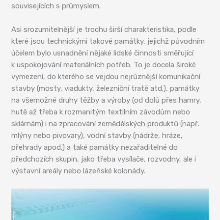
souvisejících s průmyslem.
Asi srozumitelnější je trochu širší charakteristika, podle
které jsou technickými takové památky, jejichž původním
účelem bylo usnadnění nějaké lidské činnosti směřující
k uspokojování materiálních potřeb. To je docela široké
vymezení, do kterého se vejdou nejrůznější komunikační
stavby (mosty, viadukty, železniční tratě atd.), památky
na všemožné druhy těžby a výroby (od dolů přes hamry,
hutě až třeba k rozmanitým textilním závodům nebo
sklárnám) i na zpracování zemědělských produktů (např.
mlýny nebo pivovary), vodní stavby (nádrže, hráze,
přehrady apod.) a také památky nezařaditelné do
předchozích skupin, jako třeba vysílače, rozvodny, ale i
výstavní areály nebo lázeňské kolonády.