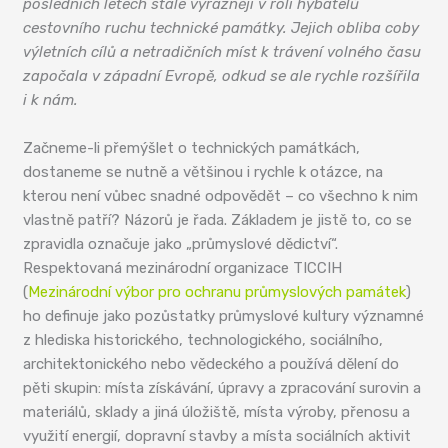
posledních letech stále výrazněji v roli hybatelů
cestovního ruchu technické památky. Jejich obliba coby
výletních cílů a netradičních míst k trávení volného času
započala v západní Evropě, odkud se ale rychle rozšířila
i k nám.
Začneme-li přemýšlet o technických památkách,
dostaneme se nutně a většinou i rychle k otázce, na
kterou není vůbec snadné odpovědět – co všechno k nim
vlastně patří? Názorů je řada. Základem je jistě to, co se
zpravidla označuje jako „průmyslové dědictví“.
Respektovaná mezinárodní organizace TICCIH
(
Mezinárodní výbor pro ochranu průmyslových památek
)
ho definuje jako pozůstatky průmyslové kultury významné
z hlediska historického, technologického, sociálního,
architektonického nebo vědeckého a používá dělení do
pěti skupin: místa získávání, úpravy a zpracování surovin a
materiálů, sklady a jiná úložiště, místa výroby, přenosu a
využití energií, dopravní stavby a místa sociálních aktivit