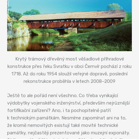
Krytý trámový dřevěný most věšadlové příhradové
konstrukce přes řeku Svratku v obci Černvír pochází z roku
1718. Až do roku 1954 sloužil veřejné dopravě, poslední
rekonstrukce proběhla v letech 2008–2009
Ještě to ale pořád není všechno. Co třeba vynikající
výdobytky vojenského inženýrství, především nejrůznější
fortifikační zařízení? Ano, i ta pochopitelně patří
k technickým památkám. Nesmíme zapomínat ani na to,
že kromě nemovitých existují také movité technické
památky, nejčastěji prezentované jako muzejní exponáty.