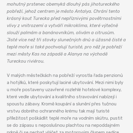
mohutný prstenec obemyká dlouhý pás jihotureckého
pobřeží, jehož centrem je město Antalya. Chrání tento
krásný kout Turecka před nepříznivými povětrnostními
vlivy z vnitrozemí a vytváří mikroklima, které výtečně
slouží palmám a banánovníkům, olivám a citrusům.
Jisté více než tři stovky slunečných dnů a úžasně čisté a
teplé moře si také pochvalují turisté, pro něž je pobřeží
mezi městy Kas na západě a Alanya na východě
Tureckou riviérou.
V malých městečkách na pobřeží vyrostla řada penzionů
a hotýlků, které poskytují laciné ubytování. Mezi nimi byly
u moře postaveny uzavřené rozlehlé hotelové komplexy,
které vedle ubytování a kvalitního stravování nabízejí i
spoustu zábavy. Kromě koupání a slunění přes tučnou
vrstvu dobrého ochranného krému tak mají turisté
příležitost poškádlit teplé moře na vodním skútru, pustit
se do zápasu s neposlušnou plachtou na nepoddajném
prkně či se nechat vláčet za motorovým člunem sedíce