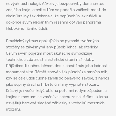
nových technologií. Ačkoliv je bezpochyby dominantou
zdejšího kraje, architektům se podařilo začlenit most do
okolní krajiny tak dokonale, že nepůsobí nijak rušivě, a
dokonce svým elegantním řešením dotváří panoráma
hlubokého říčního údolí.
Pravidelný rytmus opakujících se pyramid tvořených
stožáry se závěsnými lany působí lehce, až étericky.
Celým svým pojetím most skutečně symbolizuje
technickou zdatnost a estetické cítění naší doby.
Přijíždíme-li k němu během dne, uchvátí nás jeho ladnost i
monumentalita. Téměř snově však působí za ranních mlh,
kdy se celé údolí cudně zahalí do bělavého závoje, z něhož
jako šupiny dračího hřbetu ční lany vypnuté stožáry.
Krásný je i večer, když obloha potemní rudým západem a
krajina s mostem se změní ve scénu ze sci-fi filmu, kterou
osvětlují barevně sladěné záblesky z vrcholků mostních
stožárů.