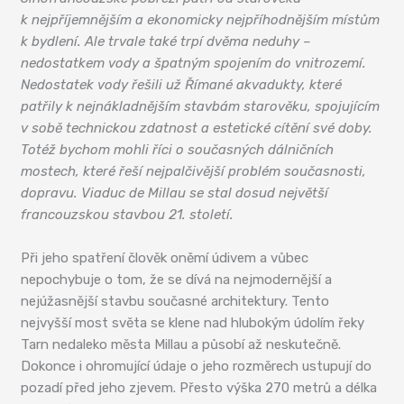
k nejpříjemnějším a ekonomicky nejpříhodnějším místům
k bydlení. Ale trvale také trpí dvěma neduhy –
nedostatkem vody a špatným spojením do vnitrozemí.
Nedostatek vody řešili už Římané akvadukty, které
patřily k nejnákladnějším stavbám starověku, spojujícím
v sobě technickou zdatnost a estetické cítění své doby.
Totéž bychom mohli říci o současných dálničních
mostech, které řeší nejpalčivější problém současnosti,
dopravu. Viaduc de Millau se stal dosud největší
francouzskou stavbou 21. století.
Při jeho spatření člověk oněmí údivem a vůbec
nepochybuje o tom, že se dívá na nejmodernější a
nejúžasnější stavbu současné architektury. Tento
nejvyšší most světa se klene nad hlubokým údolím řeky
Tarn nedaleko města Millau a působí až neskutečně.
Dokonce i ohromující údaje o jeho rozměrech ustupují do
pozadí před jeho zjevem. Přesto výška 270 metrů a délka