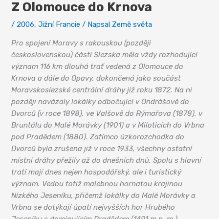
Z Olomouce do Krnova
/
2006
,
Jižní Francie
/ Napsal
Země světa
Pro spojení Moravy s rakouskou (později
československou) částí Slezska měla vždy rozhodující
význam 116 km dlouhá trať vedená z Olomouce do
Krnova a dále do Opavy, dokončená jako součást
Moravskoslezské centrální dráhy již roku 1872. Na ni
později navázaly lokálky odbočující v Ondrášově do
Dvorců (v roce 1898), ve Valšově do Rýmařova (1878), v
Bruntálu do Malé Morávky (1901) a v Miloticích do Vrbna
pod Pradědem (1880). Zatímco úzkorozchodka do
Dvorců byla zrušena již v roce 1933, všechny ostatní
místní dráhy přežily až do dnešních dnů. Spolu s hlavní
tratí mají dnes nejen hospodářský, ale i turistický
význam. Vedou totiž malebnou hornatou krajinou
Nízkého Jeseníku, přičemž lokálky do Malé Morávky a
Vrbna se dotýkají úpatí nejvyšších hor Hrubého
Jeseníku s dominujícím Pradědem (1491 m n. m.).