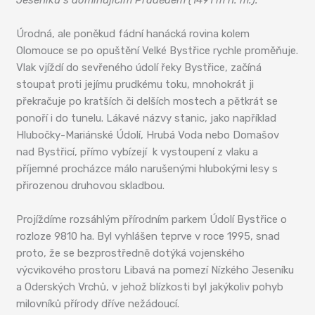
Úrodná, ale poněkud fádní hanácká rovina kolem
Olomouce se po opuštění Velké Bystřice rychle proměňuje.
Vlak vjíždí do sevřeného údolí řeky Bystřice, začíná
stoupat proti jejímu prudkému toku, mnohokrát ji
překračuje po kratších či delších mostech a pětkrát se
ponoří i do tunelu. Lákavé názvy stanic, jako například
Hlubočky-Mariánské Údolí, Hrubá Voda nebo Domašov
nad Bystřicí, přímo vybízejí k vystoupení z vlaku a
příjemné procházce málo narušenými hlubokými lesy s
přirozenou druhovou skladbou.
Projíždíme rozsáhlým přírodním parkem Údolí Bystřice o
rozloze 9810 ha. Byl vyhlášen teprve v roce 1995, snad
proto, že se bezprostředně dotýká vojenského
výcvikového prostoru Libavá na pomezí Nízkého Jeseníku
a Oderských Vrchů, v jehož blízkosti byl jakýkoliv pohyb
milovníků přírody dříve nežádoucí.