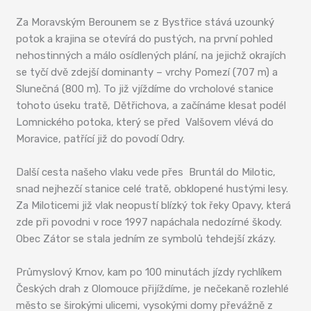
Za Moravským Berounem se z Bystřice stává uzounký
potok a krajina se otevírá do pustých, na první pohled
nehostinných a málo osídlených plání, na jejichž okrajích
se tyčí dvě zdejší dominanty – vrchy Pomezí (707 m) a
Slunečná (800 m). To již vjíždíme do vrcholové stanice
tohoto úseku tratě, Dětřichova, a začínáme klesat podél
Lomnického potoka, který se před Valšovem vlévá do
Moravice, patřící již do povodí Odry.
Další cesta našeho vlaku vede přes Bruntál do Milotic,
snad nejhezčí stanice celé tratě, obklopené hustými lesy.
Za Miloticemi již vlak neopustí blízký tok řeky Opavy, která
zde při povodni v roce 1997 napáchala nedozírné škody.
Obec Zátor se stala jedním ze symbolů tehdejší zkázy.
Průmyslový Krnov, kam po 100 minutách jízdy rychlíkem
Českých drah z Olomouce přijíždíme, je nečekaně rozlehlé
město se širokými ulicemi, vysokými domy převážně z