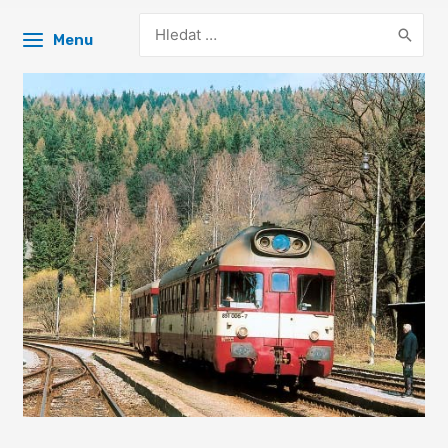
Search
Menu
for: