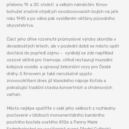
přelomu 19. a 20. století a velkým náměstím. Krnov
bohužel značně utrpěl při osvobozovacích bojích na jaře
roku 1945 a po válce pak vysídlením většiny původního
obyvatelstva.
Část jeho dříve rozvinuté průmyslové výroby skončila v
devadesátých letech, ale v poslední době se město opět
dostává do popředí zájmu – vyrábějí se zde například
vozové skříně pro tramvaje, citlivě restaurují muzeální
kolejová vozidla a opravují železniční vozy pro České
dráhy. S Krnovem je také nerozlučně spjato
znovuvzkříšení dnes již klasického nápoje Kofola a
pokračující tradiční stavba koncertních a chrámových
varhan.
Město nejlépe spatříte v celé jeho velikosti z rozhledny
postavené v blízkosti monumentálního barokního
poutního kostela svatého Kříže a Panny Marie
Sedmibolestné na vyvýšenině zvané Přední Cvilínský