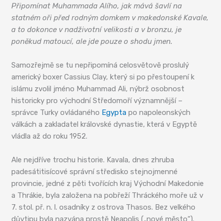
Připomínat Muhammada Alího, jak mává šavlí na
statném oři před rodným domkem v makedonské Kavale,
a to dokonce v nadživotní velikosti a v bronzu, je
poněkud matoucí, ale jde pouze o shodu jmen.
Samozřejmě se tu nepřipomíná celosvětově proslulý
americký boxer Cassius Clay, který si po přestoupení k
islámu zvolil jméno Muhammad Ali, nýbrž osobnost
historicky pro východní Středomoří významnější –
správce Turky ovládaného
Egypta
po napoleonských
válkách a zakladatel královské dynastie, která v Egyptě
vládla až do roku 1952.
Ale nejdříve trochu historie. Kavala, dnes zhruba
padesátitisícové správní středisko stejnojmenné
provincie, jedné z pěti tvořících kraj Východní Makedonie
a Thrákie, byla založena na pobřeží Thráckého moře už v
7. stol. př. n. l. osadníky z ostrova Thasos. Bez velkého
důvtipu byla nazvána prostě Neapolis („nové město“).