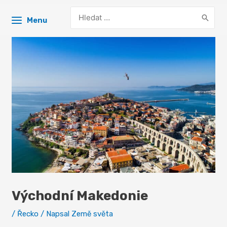
Search
Menu
for:
Východní Makedonie
/
Řecko
/ Napsal
Země světa