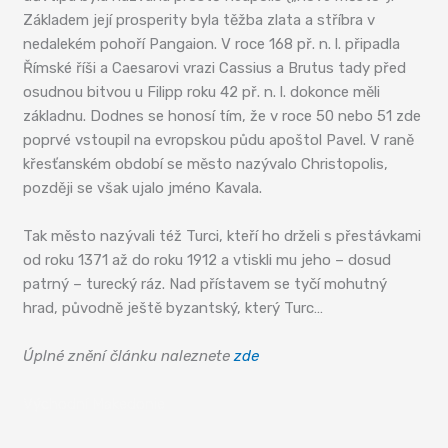
Základem její prosperity byla těžba zlata a stříbra v
nedalekém pohoří Pangaion. V roce 168 př. n. l. připadla
Římské říši a Caesarovi vrazi Cassius a Brutus tady před
osudnou bitvou u Filipp roku 42 př. n. l. dokonce měli
základnu. Dodnes se honosí tím, že v roce 50 nebo 51 zde
poprvé vstoupil na evropskou půdu apoštol Pavel. V raně
křesťanském období se město nazývalo Christopolis,
později se však ujalo jméno Kavala.
Tak město nazývali též Turci, kteří ho drželi s přestávkami
od roku 1371 až do roku 1912 a vtiskli mu jeho – dosud
patrný – turecký ráz. Nad přístavem se tyčí mohutný
hrad, původně ještě byzantský, který Turc…
Úplné znění článku naleznete
zde
Východní Makedonie