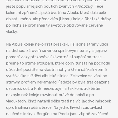
začátkem podzimu je ženou zpět do údolí vyšňořené při
ještě populárnějších poutích zvaných
Alpabzug
. Teče
kolem ní zpěněná alpská bystřina Albula, která dala celé
oblasti jméno, ale především ji lemují koleje Rhétské dráhy,
po nichž se prohánějí ty světově obdivované červené
vláčky.
Na Albule koleje několikrát přeskakují z jedné strany údolí
na druhou, zároveň se vinou spirálovými tunely, s jejichž
pomocí vlaky překonávají závratné stoupání na trase –
přesně to strmé stoupání, které coby turista na pochodu
důkladně pocítíte na vlastní nohy a které sáňkaři v zimě
využívají ke sjíždění albulské silnice. Železnice se však se
strmým profilem nekamarádí (ledaže by byla trať osazena
ozubnicí, což u RhB neexistuje), a tak konstruktérům
nezbylo než koleje rozvinout právě do spirál a po
viaduktech, čímž natáhli délku trati na víc jak dvojnásobek
oproti silnici i pěší stezce. Na jednotlivých zastávkách
naučné stezky z Bergünu na Predu jsou vtipně zavěšené