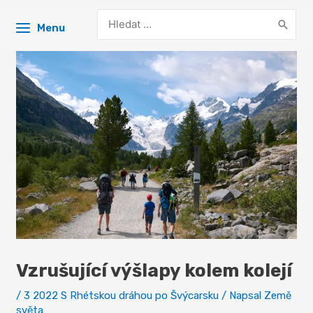
Search
Menu
for:
Vzrušující výšlapy kolem kolejí
/
3 2022 S Rhétskou dráhou po Švýcarsku
/ Napsal
Země
světa