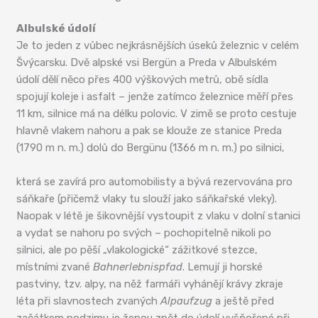
Albulské údolí
Je to jeden z vůbec nejkrásnějších úseků železnic v celém
Švýcarsku. Dvě alpské vsi Bergün a Preda v Albulském
údolí dělí něco přes 400 výškových metrů, obě sídla
spojují koleje i asfalt – jenže zatímco železnice měří přes
11 km, silnice má na délku polovic. V zimě se proto cestuje
hlavně vlakem nahoru a pak se klouže ze stanice Preda
(1790 m n. m.) dolů do Bergünu (1366 m n. m.) po silnici,
která se zavírá pro automobilisty a bývá rezervována pro
sáňkaře (přičemž vlaky tu slouží jako sáňkařské vleky).
Naopak v létě je šikovnější vystoupit z vlaku v dolní stanici
a vydat se nahoru po svých – pochopitelně nikoli po
silnici, ale po pěší „vlakologické“ zážitkové stezce,
místními zvané
Bahnerlebnispfad
. Lemují ji horské
pastviny, tzv. alpy, na něž farmáři vyhánějí krávy zkraje
léta při slavnostech zvaných
Alpaufzug
a ještě před