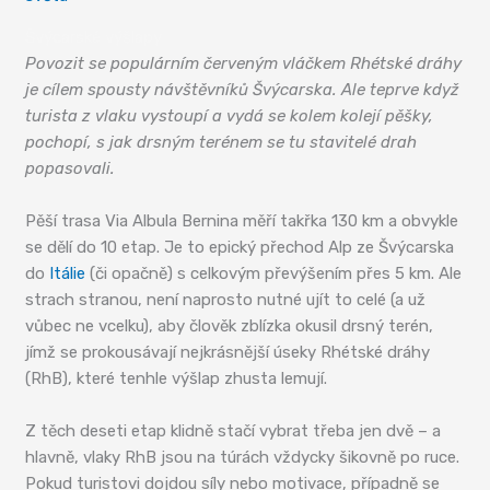
Švýcarské výšlapy
Povozit se populárním červeným vláčkem Rhétské dráhy
je cílem spousty návštěvníků Švýcarska. Ale teprve když
turista z vlaku vystoupí a vydá se kolem kolejí pěšky,
pochopí, s jak drsným terénem se tu stavitelé drah
popasovali.
Pěší trasa Via Albula Bernina měří takřka 130 km a obvykle
se dělí do 10 etap. Je to epický přechod Alp ze Švýcarska
do
Itálie
(či opačně) s celkovým převýšením přes 5 km. Ale
strach stranou, není naprosto nutné ujít to celé (a už
vůbec ne vcelku), aby člověk zblízka okusil drsný terén,
jímž se prokousávají nejkrásnější úseky Rhétské dráhy
(RhB), které tenhle výšlap zhusta lemují.
Z těch deseti etap klidně stačí vybrat třeba jen dvě – a
hlavně, vlaky RhB jsou na túrách vždycky šikovně po ruce.
Pokud turistovi dojdou síly nebo motivace, případně se