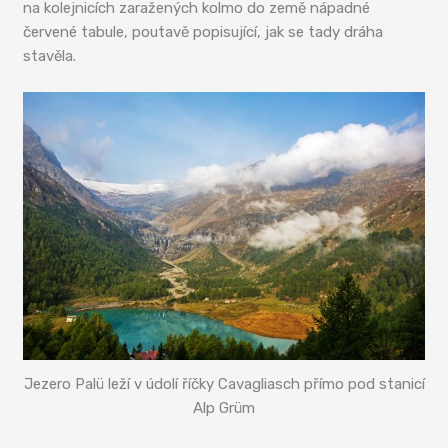
na kolejnicích zaražených kolmo do země nápadné
červené tabule, poutavě popisující, jak se tady dráha
stavěla.
Jezero Palü leží v údolí říčky Cavagliasch přímo pod stanicí
Alp Grüm