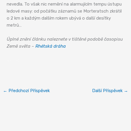
nevedla. To však nic nemění na alarmujícím tempu ústupu
ledové masy: od počátku záznamů se Morteratsch zkrátil
o 2 km a každým dalším rokem ubývá o další desítky
metrů…
Úplné znění článku naleznete v tištěné podobě časopisu
Země světa –
Rhétská dráha
výšlap
←
Předchozí Příspěvek
Další Příspěvek
→