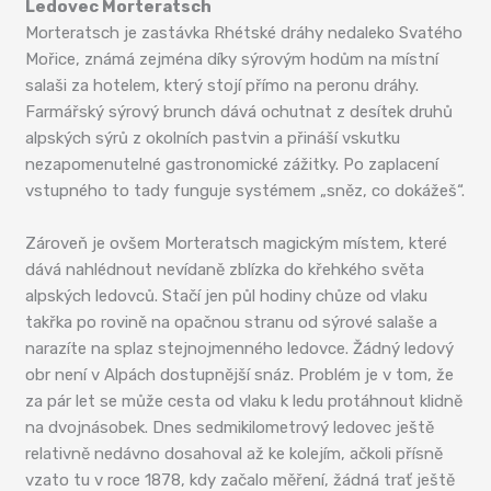
Ledovec Morteratsch
Morteratsch je zastávka Rhétské dráhy nedaleko Svatého
Mořice, známá zejména díky sýrovým hodům na místní
salaši za hotelem, který stojí přímo na peronu dráhy.
Farmářský sýrový brunch dává ochutnat z desítek druhů
alpských sýrů z okolních pastvin a přináší vskutku
nezapomenutelné gastronomické zážitky. Po zaplacení
vstupného to tady funguje systémem „sněz, co dokážeš“.
Zároveň je ovšem Morteratsch magickým místem, které
dává nahlédnout nevídaně zblízka do křehkého světa
alpských ledovců. Stačí jen půl hodiny chůze od vlaku
takřka po rovině na opačnou stranu od sýrové salaše a
narazíte na splaz stejnojmenného ledovce. Žádný ledový
obr není v Alpách dostupnější snáz. Problém je v tom, že
za pár let se může cesta od vlaku k ledu protáhnout klidně
na dvojnásobek. Dnes sedmikilometrový ledovec ještě
relativně nedávno dosahoval až ke kolejím, ačkoli přísně
vzato tu v roce 1878, kdy začalo měření, žádná trať ještě