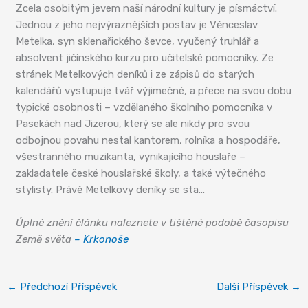
Zcela osobitým jevem naší národní kultury je písmáctví.
Jednou z jeho nejvýraznějších postav je Věnceslav
Metelka, syn sklenařického ševce, vyučený truhlář a
absolvent jičínského kurzu pro učitelské pomocníky. Ze
stránek Metelkových deníků i ze zápisů do starých
kalendářů vystupuje tvář výjimečné, a přece na svou dobu
typické osobnosti – vzdělaného školního pomocníka v
Pasekách nad Jizerou, který se ale nikdy pro svou
odbojnou povahu nestal kantorem, rolníka a hospodáře,
všestranného muzikanta, vynikajícího houslaře –
zakladatele české houslařské školy, a také výtečného
stylisty. Právě Metelkovy deníky se sta…
Úplné znění článku naleznete v tištěné podobě časopisu
Země světa
– Krkonoše
←
Předchozí Příspěvek
Další Příspěvek
→