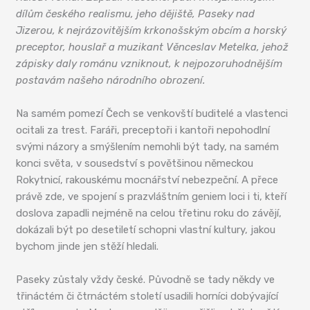
dílům českého realismu, jeho dějiště, Paseky nad
Jizerou, k nejrázovitějším krkonošským obcím a horský
preceptor, houslař a muzikant Věnceslav Metelka, jehož
zápisky daly románu vzniknout, k nejpozoruhodnějším
postavám našeho národního obrození.
Na samém pomezí Čech se venkovští buditelé a vlastenci
ocitali za trest. Faráři, preceptoři i kantoři nepohodlní
svými názory a smýšlením nemohli být tady, na samém
konci světa, v sousedství s povětšinou německou
Rokytnicí, rakouskému mocnářství nebezpeční. A přece
právě zde, ve spojení s prazvláštním geniem loci i ti, kteří
doslova zapadli nejméně na celou třetinu roku do závějí,
dokázali být po desetiletí schopni vlastní kultury, jakou
bychom jinde jen stěží hledali.
Paseky zůstaly vždy české. Původně se tady někdy ve
třináctém či čtrnáctém století usadili horníci dobývající