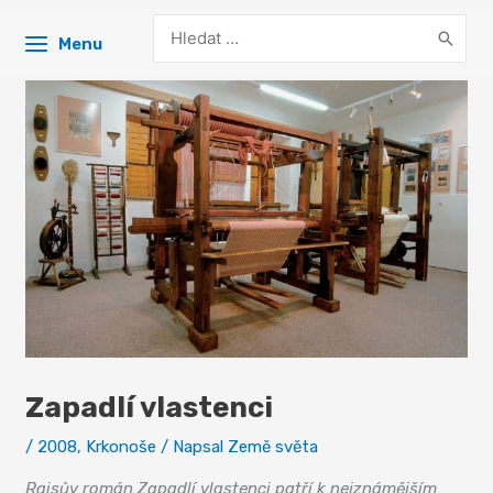
Search
Menu
for:
Zapadlí vlastenci
/
2008
,
Krkonoše
/ Napsal
Země světa
Raisův román Zapadlí vlastenci patří k nejznámějším