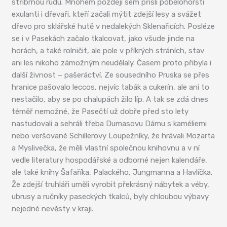
stříbrnou rudu. Mnohem později sem přišli pobělohorští
exulanti i dřevaři, kteří začali mýtit zdejší lesy a svážet
dřevo pro sklářské hutě v nedalekých Sklenařicích. Posléze
se i v Pasekách začalo tkalcovat, jako všude jinde na
horách, a také rolničit, ale pole v příkrých stráních, stav
ani les nikoho zámožným neudělaly. Časem proto přibyla i
další živnost – pašeráctví. Ze sousedního Pruska se přes
hranice pašovalo leccos, nejvíc tabák a cukerín, ale ani to
nestačilo, aby se po chalupách žilo líp. A tak se zdá dnes
téměř nemožné, že Pasečtí už dobře před sto lety
nastudovali a sehráli třeba Dumasovu Dámu s kaméliemi
nebo veršované Schillerovy Loupežníky, že hrávali Mozarta
a Myslivečka, že měli vlastní společnou knihovnu a v ní
vedle literatury hospodářské a odborné nejen kalendáře,
ale také knihy Šafaříka, Palackého, Jungmanna a Havlíčka.
Že zdejší truhláři uměli vyrobit překrásný nábytek a véby,
ubrusy a ručníky paseckých tkalců, byly chloubou výbavy
nejedné nevěsty v kraji.