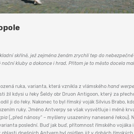
opole
ladní skříně, jež zejména ženám zrychlí tep do nebezpečné
ní kluby a dokonce i hrad. Přitom je to město docela malé,
ozená ruka, varianta, která vznikla z vlámského
hand werp
ti žil kdysi u řeky Šeldy obr Druon Antigoon, který za přec
odil ji do řeky. Nakonec to byl římský voják Silvius Brabo, kd
ahozením ruky. Jméno Antverpy se však vysvětluje i méně k
rpia
(„před nánosy“ – myšleny usazeniny nanesené řekou). Na
arianta poslední. Buď jak buď, přítomnost římského vojáka i 
oblasti dnešních Antverp byl osídlen již v dobách římských, 