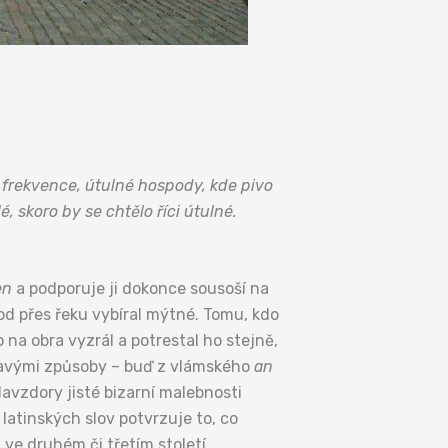
 frekvence, útulné hospody, kde pivo
 skoro by se chtělo říci útulné.
en
a podporuje ji dokonce sousoší na
hod přes řeku vybíral mýtné. Tomu, kdo
o na obra vyzrál a potrestal ho stejně,
rvavými způsoby – buď z vlámského
an
vzdory jisté bizarní malebnosti
latinských slov potvrzuje to, co
ve druhém či třetím století.