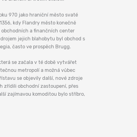
oku 970 jako hraniční město svaté
u 1356, kdy Flandry město konečně
h obchodních a finančních center
zdrojem jejich blahobytu byl obchod s
legia, často ve prospěch Brugg.
která se začala v té době vytvářet
skutečnou metropolí a možná vůbec
tavu se objevily další, nové zdroje
h zřídili obchodní zastoupení, přes
alší zajímavou komoditou bylo stříbro,