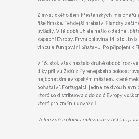
Z mystického šera křesťanských misionářů 
říše římské. Tehdejší hrabství Flandry zač
ovládly. V té době už ale nešlo o žádné „b
západní Evropy. První polovina 14. stol. by
vlnou a fungování přístavu. Po připojení k
V 16. stol. však nastalo druhé období rozkv
díky přílivu Židů z Pyrenejského poloostrov
nejbohatším evropským městem, které mělo 
bohatství. Portugalci, jedna ze dvou hlavníc
které se distribuovalo do celé Evropy veške
které pro změnu dováželi…
Úplné znění článku naleznete v tištěné po