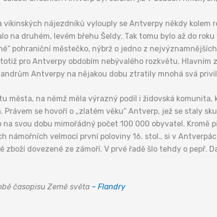
a vikinských nájezdníků vylouply se Antverpy někdy kolem r
ínalo na druhém, levém břehu Šeldy. Tak tomu bylo až do rok
ěžné“ pohraniční městečko, nýbrž o jedno z nejvýznamnějšíc
la totiž pro Antverpy obdobím nebývalého rozkvětu. Hlavním 
 Flandrům Antverpy na nějakou dobu ztratily mnohá svá privi
ětu města, na němž měla výrazný podíl i židovská komunita, 
a. Právem se hovoří o „zlatém věku“ Antverp, jež se staly 
na svou dobu mimořádný počet 100 000 obyvatel. Kromě přís
h námořních velmocí první poloviny 16. stol., si v Antverpác
ré zboží dovezené ze zámoří. V prvé řadě šlo tehdy o pepř. D
době časopisu Země světa
– Flandry