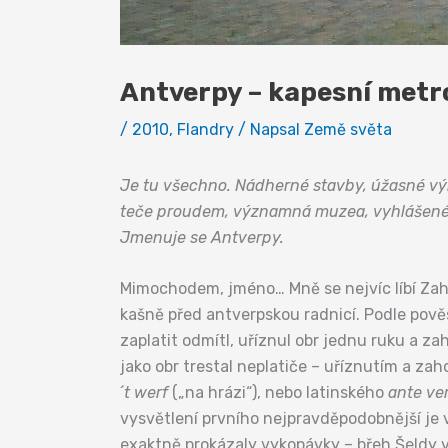
Antverpy – kapesní metr
/
2010
,
Flandry
/ Napsal
Země světa
Je tu všechno. Nádherné stavby, úžasné výk
teče proudem, významná muzea, vyhlášené noč
Jmenuje se Antverpy.
Mimochodem, jméno… Mně se nejvíc líbí Zah
kašně před antverpskou radnicí. Podle pověs
zaplatit odmítl, uříznul obr jednu ruku a zah
jako obr trestal neplatiče – uříznutím a z
´t werf
(„na hrázi“), nebo latinského
ante ve
vysvětlení prvního nejpravděpodobnější je v
exaktně prokázaly vykopávky – břeh Šeldy v 