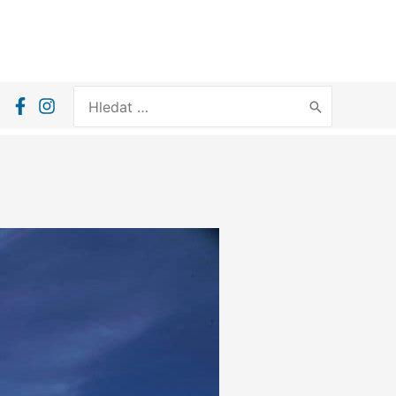
Search
for: