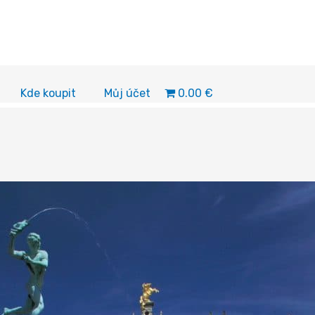
0.00 €
Kde koupit
Můj účet