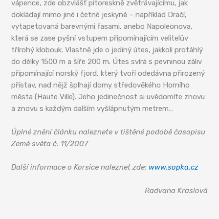
vápence, zde obzvlášť pitoreskně zvětrávajícímu, jak
dokládají mimo jiné i četné jeskyně – například Dračí,
vytapetovaná barevnými řasami, anebo Napoleonova,
která se zase pyšní vstupem připomínajícím velitelův
třírohý klobouk. Vlastně jde o jediný útes, jakkoli protáhlý
do délky 1500 m a šíře 200 m. Útes svírá s pevninou záliv
připomínající norský fjord, který tvoří odedávna přirozený
přístav, nad nějž šplhají domy středověkého Horního
města (Haute Ville). Jeho jedinečnost si uvědomíte znovu
a znovu s každým dalším vyšlápnutým metrem…
Úplné znění článku naleznete v tištěné podobě časopisu
Země světa č. 11/2007
Další informace o Korsice naleznet zde:
www.sopka.cz
Radvana Kraslová