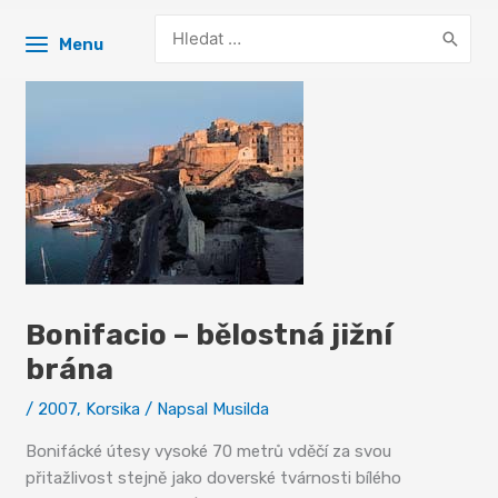
Search
Menu
for:
Bonifacio – bělostná jižní
brána
/
2007
,
Korsika
/ Napsal
Musilda
Bonifácké útesy vysoké 70 metrů vděčí za svou
přitažlivost stejně jako doverské tvárnosti bílého