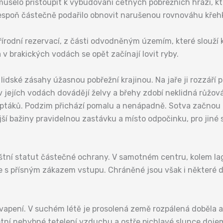
 muselo přistoupit k vybudování četných pobřežních hrází, k
espoň částečně podařilo obnovit narušenou rovnováhu křehk
řírodní rezervací, z části odvodněným územím, které slouží 
a v brakických vodách se opět začínají lovit ryby.
dské zásahy úžasnou pobřežní krajinou. Na jaře ji rozzáří p
 jejích vodách dovádějí želvy a břehy zdobí neklidná růžov
táků. Podzim přichází pomalu a nenápadně. Sotva začnou us
jší bažiny pravidelnou zastávku a místo odpočinku, pro ji
štní statut částečné ochrany. V samotném centru, kolem lag
 s přísným zákazem vstupu. Chráněné jsou však i některé d
vapení. V suchém létě je prosolená země rozpálená doběla 
tní nehybné tetelení vzduchu a ostře pichlavé slunce doje