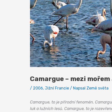
Camargue – mezi mořem 
/
2006
,
Jižní Francie
/ Napsal
Země světa
Camargue, to je přírodní fenomén. Camargue,
luk a lužních lesů. Camargue, to je rozevře