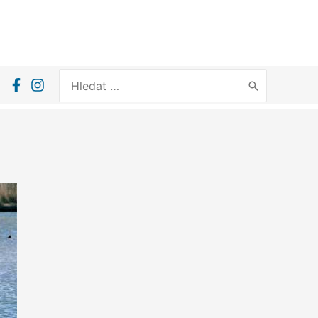
Search
for: