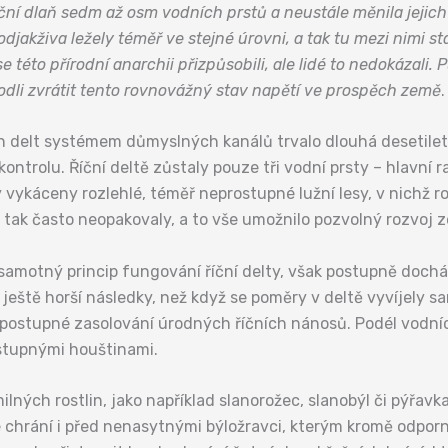
 říční dlaň sedm až osm vodních prstů a neustále měnila jejic
akživa ležely téměř ve stejné úrovni, a tak tu mezi nimi stál
 této přírodní anarchii přizpůsobili, ale lidé to nedokázali
zhodli zvrátit tento rovnovážný stav napětí ve prospěch země
.
delt systémem důmyslných kanálů trvalo dlouhá desetiletí, 
ontrolu. Říční deltě zůstaly pouze tři vodní prsty – hlavn
 vykáceny rozlehlé, téměř neprostupné lužní lesy, v nichž r
 tak často neopakovaly, a to vše umožnilo pozvolný rozvoj 
samotný princip fungování říční delty, však postupně dochá
ještě horší následky, než když se poměry v deltě vyvíjely sa
postupné zasolování úrodných říčních nánosů. Podél vodních
ostupnými houštinami.
lných rostlin, jako například slanorožec, slanobýl či pýřavk
chrání i před nenasytnými býložravci, kterým kromě odporné 