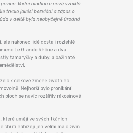
h pozice. Vodní hladina a nově vzniklá
e trvalo jakési bezvládí a zápas o
. Půda v deltě byla neobyčejně úrodná
ale nakonec lidé dostali rozlehlé
í rameno Le Grande Rhône a dva
ostly tamaryšky a duby, a bažinaté
zemědělství.
zelo k celkové změně životního
movolně. Nejhorší bylo pronikání
 ploch se navíc rozšířily rákosinové
a, které umějí ve svých tkáních
chuti nabízejí jen velmi málo živin.