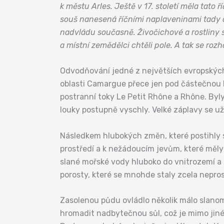
k městu Arles. Ještě v 17. století měla tato
souš nanesená říčními naplaveninami tady odj
nadvládu současně. Živočichové a rostliny se
a místní zemědělci chtěli pole. A tak se ro
Odvodňování jedné z největších evropských 
oblasti Camargue přece jen pod částečnou k
postranní toky Le Petit Rhône a Rhône. Byly
louky postupně vyschly. Velké záplavy se už
Následkem hlubokých změn, které postihly 
prostředí a k nežádoucím jevům, které měly 
slané mořské vody hluboko do vnitrozemí a 
porosty, které se mnohde staly zcela nepr
Zasolenou půdu ovládlo několik málo slanomi
hromadit nadbytečnou sůl, což je mimo jiné 