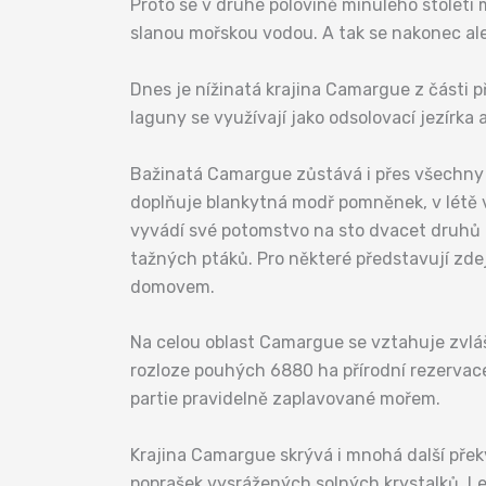
Proto se v druhé polovině minulého století
slanou mořskou vodou. A tak se nakonec al
Dnes je nížinatá krajina Camargue z části p
laguny se využívají jako odsolovací jezírka 
Bažinatá Camargue zůstává i přes všechny li
doplňuje blankytná modř pomněnek, v létě v
vyvádí své potomstvo na sto dvacet druhů p
tažných ptáků. Pro některé představují zde
domovem.
Na celou oblast Camargue se vztahuje zvlá
rozloze pouhých 6880 ha přírodní rezervace
partie pravidelně zaplavované mořem.
Krajina Camargue skrývá i mnohá další přek
poprašek vysrážených solných krystalků. Le