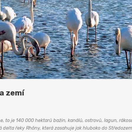
a zemí
 to je 140 000 hektarů bažin, kanálů, ostrovů, lagun, rákos
ná delta řeky Rhôny, která zasahuje jak hluboko do Středozemn