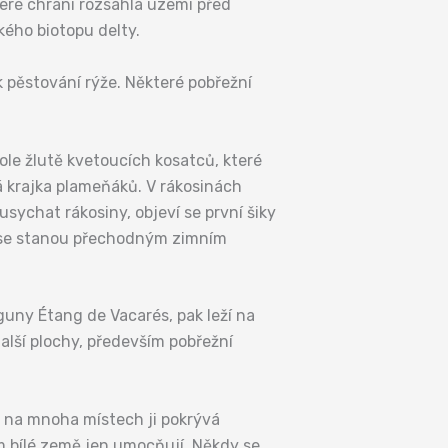
teré chrání rozsáhlá území před
ého biotopu delty.
k pěstování rýže. Některé pobřežní
ole žlutě kvetoucích kosatců, které
á krajka plameňáků. V rákosinách
ychat rákosiny, objeví se první šiky
né se stanou přechodným zimním
uny Étang de Vacarés, pak leží na
alší plochy, především pobřežní
a na mnoha místech ji pokrývá
m bílé země jen umocňují. Někdy se