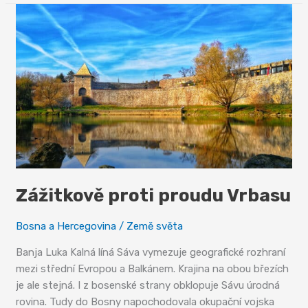
králů
Ramy
Zážitkově proti proudu Vrbasu
Bosna a Hercegovina
/
Země světa
Banja Luka Kalná líná Sáva vymezuje geografické rozhraní
mezi střední Evropou a Balkánem. Krajina na obou březích
je ale stejná. I z bosenské strany obklopuje Sávu úrodná
rovina. Tudy do Bosny napochodovala okupační vojska