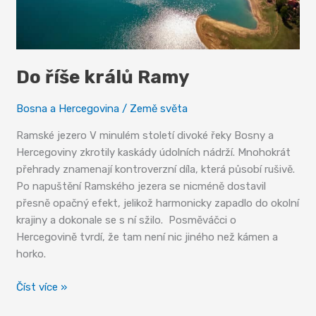
Do říše králů Ramy
Bosna a Hercegovina
/
Země světa
Ramské jezero V minulém století divoké řeky Bosny a
Hercegoviny zkrotily kaskády údolních nádrží. Mnohokrát
přehrady znamenají kontroverzní díla, která působí rušivě.
Po napuštění Ramského jezera se nicméně dostavil
přesně opačný efekt, jelikož harmonicky zapadlo do okolní
krajiny a dokonale se s ní sžilo. Posměváčci o
Hercegovině tvrdí, že tam není nic jiného než kámen a
horko.
Do
Číst více »
říše