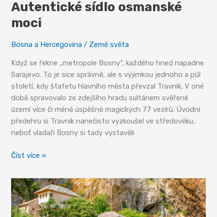
Autentické sídlo osmanské
moci
Bosna a Hercegovina
/
Země světa
Když se řekne „metropole Bosny“, každého hned napadne
Sarajevo. To je sice správně, ale s výjimkou jednoho a půl
století, kdy štafetu hlavního města převzal Travnik. V oné
době spravovalo ze zdejšího hradu sultánem svěřené
území více či méně úspěšně magických 77 vezírů. Úvodní
předehru si Travnik nanečisto vyzkoušel ve středověku,
neboť vladaři Bosny si tady vystavěli
Autentické
Číst více »
sídlo
osmanské
moci