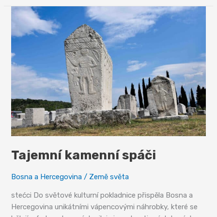
v
modravém
šatu
Tajemní kamenní spáči
Bosna a Hercegovina
/
Země světa
stećci Do světové kulturní pokladnice přispěla Bosna a
Hercegovina unikátními vápencovými náhrobky, které se