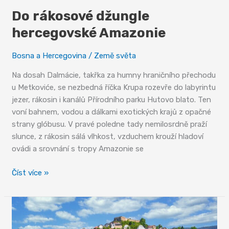
Do rákosové džungle
hercegovské Amazonie
Bosna a Hercegovina
/
Země světa
Na dosah Dalmácie, takřka za humny hraničního přechodu
u Metkoviće, se nezbedná říčka Krupa rozevře do labyrintu
jezer, rákosin i kanálů Přírodního parku Hutovo blato. Ten
voní bahnem, vodou a dálkami exotických krajů z opačné
strany glóbusu. V pravé poledne tady nemilosrdně praží
slunce, z rákosin sálá vlhkost, vzduchem krouží hladoví
ovádi a srovnání s tropy Amazonie se
Do
Číst více »
rákosové
džungle
hercegovské
Amazonie