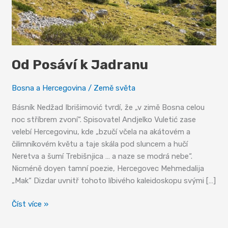
Od Posáví k Jadranu
Bosna a Hercegovina
/
Země světa
Básník Nedžad Ibrišimović tvrdí, že „v zimě Bosna celou
noc stříbrem zvoní“. Spisovatel Andjelko Vuletić zase
velebí Hercegovinu, kde „bzučí včela na akátovém a
čilimníkovém květu a taje skála pod sluncem a hučí
Neretva a šumí Trebišnjica … a naze se modrá nebe“.
Nicméně doyen tamní poezie, Hercegovec Mehmedalija
„Mak“ Dizdar uvnitř tohoto líbivého kaleidoskopu svými […]
Od
Číst více »
Posáví