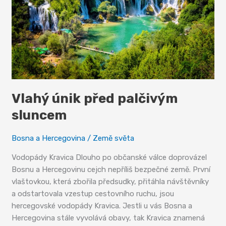
víno
Vlahý únik před palčivým
sluncem
Bosna a Hercegovina
/
Země světa
Vodopády Kravica Dlouho po občanské válce doprovázel
Bosnu a Hercegovinu cejch nepříliš bezpečné země. První
vlaštovkou, která zbořila předsudky, přitáhla návštěvníky
a odstartovala vzestup cestovního ruchu, jsou
hercegovské vodopády Kravica. Jestli u vás Bosna a
Hercegovina stále vyvolává obavy, tak Kravica znamená