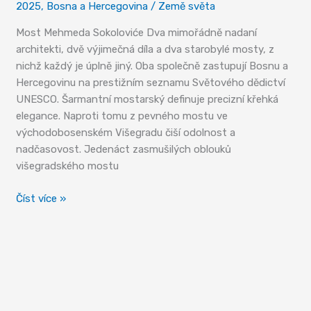
2025
,
Bosna a Hercegovina
/
Země světa
Most Mehmeda Sokoloviće Dva mimořádně nadaní
architekti, dvě výjimečná díla a dva starobylé mosty, z
nichž každý je úplně jiný. Oba společně zastupují Bosnu a
Hercegovinu na prestižním seznamu Světového dědictví
UNESCO. Šarmantní mostarský definuje precizní křehká
elegance. Naproti tomu z pevného mostu ve
východobosenském Višegradu čiší odolnost a
nadčasovost. Jedenáct zasmušilých oblouků
višegradského mostu
Nesmrtelný
Číst více »
odkaz
mistra
Sinâna