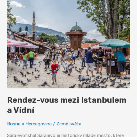
k
Jadranu
Rendez-vous mezi Istanbulem
a Vídní
Bosna a Hercegovina
/
Země světa
Sarajevofishal Sarajevo je historicky mladé město, které