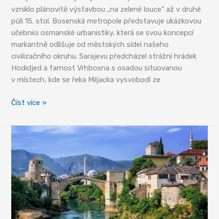
vzniklo plánovitě výstavbou „na zelené louce“ až v druhé
půli 15. stol. Bosenská metropole představuje ukázkovou
učebnici osmanské urbanistiky, která se svou koncepcí
markantně odlišuje od městských sídel našeho
civilizačního okruhu. Sarajevu předcházel strážní hrádek
Hodidjed a farnost Vrhbosna s osadou situovanou
v místech, kde se řeka Miljacka vysvobodí ze
Rendez-
Číst více »
vous
mezi
Istanbulem
a
Vídní