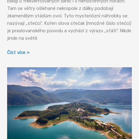
bělají u frekventovaných silnic i v nehostinných horách.
Tam se větry ošlehané nekropole z dálky podobají
zkamenělým stádům ovcí. Tyto mysteriózní náhrobky se
nazývají „stećci“. Kořen slova stećak (množné číslo stećci)
je praslovanského původu a vychází z výrazu „státi“. Nikde
jinde na světě
Tajemní
Číst více »
kamenní
spáči