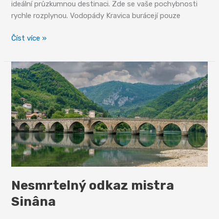
ideální průzkumnou destinaci. Zde se vaše pochybnosti
rychle rozplynou. Vodopády Kravica burácejí pouze
Vlahý
Číst více »
únik
před
palčivým
sluncem
Nesmrtelný odkaz mistra
Sinâna