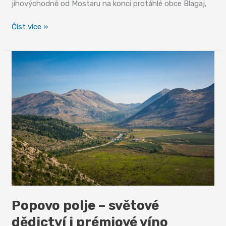
jihovýchodně od Mostaru na konci protáhlé obce Blagaj,
Mystické
Číst více »
putování
podél
Buny
Popovo polje – světové
dědictví i prémiové víno