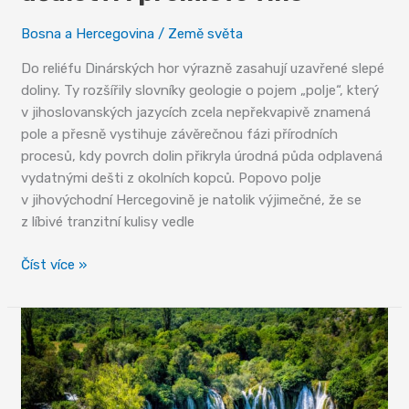
Bosna a Hercegovina
/
Země světa
Do reliéfu Dinárských hor výrazně zasahují uzavřené slepé
doliny. Ty rozšířily slovníky geologie o pojem „polje“, který
v jihoslovanských jazycích zcela nepřekvapivě znamená
pole a přesně vystihuje závěrečnou fázi přírodních
procesů, kdy povrch dolin přikryla úrodná půda odplavená
vydatnými dešti z okolních kopců. Popovo polje
v jihovýchodní Hercegovině je natolik výjimečné, že se
z líbivé tranzitní kulisy vedle
Popovo
Číst více »
polje
–
světové
dědictví
i
prémiové