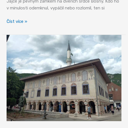
Jajce je pevným zámkem na dveřích srdce Bosny. Kdo ho
v minulosti odemknul, vypáčil nebo rozlomil, ten si
Starobylý
Číst více »
klíč
k
Bosně