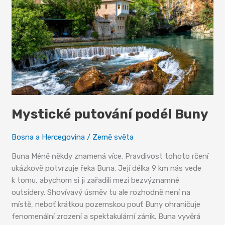
Mystické putování podél Buny
Bosna a Hercegovina
/
Země světa
Buna Méně někdy znamená více. Pravdivost tohoto rčení
ukázkově potvrzuje řeka Buna. Její délka 9 km nás vede
k tomu, abychom si ji zařadili mezi bezvýznamné
outsidery. Shovívavý úsměv tu ale rozhodně není na
místě, neboť krátkou pozemskou pouť Buny ohraničuje
fenomenální zrození a spektakulární zánik. Buna vyvěrá