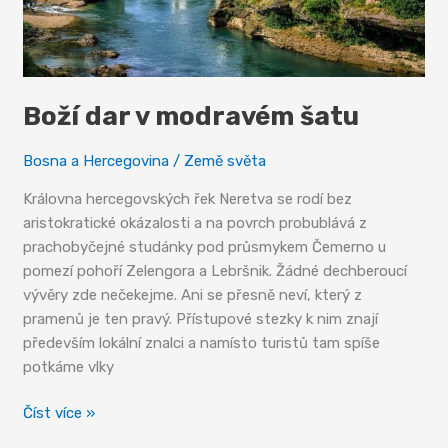
Boží dar v modravém šatu
Bosna a Hercegovina
/
Země světa
Královna hercegovských řek Neretva se rodí bez
aristokratické okázalosti a na povrch probublává z
prachobyčejné studánky pod průsmykem Čemerno u
pomezí pohoří Zelengora a Lebršnik. Žádné dechberoucí
vývěry zde nečekejme. Ani se přesně neví, který z
pramenů je ten pravý. Přístupové stezky k nim znají
především lokální znalci a namísto turistů tam spíše
potkáme vlky
Boží
Číst více »
dar