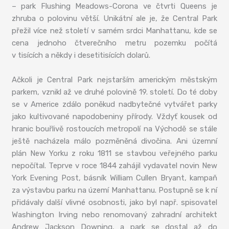
– park Flushing Meadows-Corona ve čtvrti Queens je
zhruba o polovinu větší. Unikátní ale je, že Central Park
přežil více než století v samém srdci Manhattanu, kde se
cena jednoho čtverečního metru pozemku počítá
v tisících a někdy i desetitisících dolarů.
Ačkoli je Central Park nejstarším americkým městským
parkem, vznikl až ve druhé polovině 19. století. Do té doby
se v Americe zdálo poněkud nadbytečné vytvářet parky
jako kultivované napodobeniny přírody. Vždyť kousek od
hranic bouřlivě rostoucích metropolí na Východě se stále
ještě nacházela málo pozměněná divočina. Ani územní
plán New Yorku z roku 1811 se stavbou veřejného parku
nepočítal. Teprve v roce 1844 zahájil vydavatel novin New
York Evening Post, básník William Cullen Bryant, kampaň
za výstavbu parku na území Manhattanu. Postupně se k ní
přidávaly další vlivné osobnosti, jako byl např. spisovatel
Washington Irving nebo renomovaný zahradní architekt
Andrew Jackson Downing, a park se dostal až do