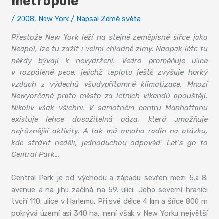
metropole
/
2008
,
New York
/ Napsal
Země světa
Přestože New York leží na stejné zeměpisné šířce jako
Neapol, lze tu zažít i velmi chladné zimy. Naopak léta tu
někdy bývají k nevydržení. Vedro proměňuje ulice
v rozpálené pece, jejichž teplotu ještě zvyšuje horký
vzduch z výdechů všudypřítomné klimatizace. Mnozí
Newyorčané proto město za letních víkendů opouštějí.
Nikoliv však všichni. V samotném centru Manhattanu
existuje lehce dosažitelná oáza, která umožňuje
nejrůznější aktivity. A tak má mnoho rodin na otázku,
kde strávit neděli, jednoduchou odpověď: Let‘s go to
Central Park…
Central Park je od východu a západu sevřen mezi 5.a 8.
avenue a na jihu začíná na 59. ulici. Jeho severní hranici
tvoří 110. ulice v Harlemu. Při své délce 4 km a šířce 800 m
pokrývá území asi 340 ha, není však v New Yorku největší