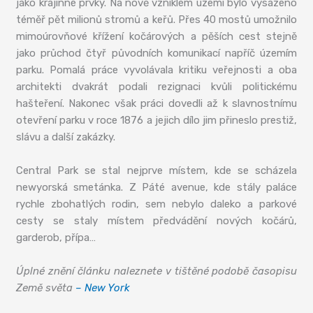
jako krajinné prvky. Na nově vzniklém území bylo vysazeno
téměř pět milionů stromů a keřů. Přes 40 mostů umožnilo
mimoúrovňové křížení kočárových a pěších cest stejně
jako průchod čtyř původních komunikací napříč územím
parku. Pomalá práce vyvolávala kritiku veřejnosti a oba
architekti dvakrát podali rezignaci kvůli politickému
hašteření. Nakonec však práci dovedli až k slavnostnímu
otevření parku v roce 1876 a jejich dílo jim přineslo prestiž,
slávu a další zakázky.
Central Park se stal nejprve místem, kde se scházela
newyorská smetánka. Z Páté avenue, kde stály paláce
rychle zbohatlých rodin, sem nebylo daleko a parkové
cesty se staly místem předvádění nových kočárů,
garderob, přípa…
Úplné znění článku naleznete v tištěné podobě časopisu
Země světa
– New York