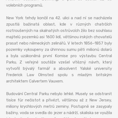
volebních programů.
New York tehdy končil na 42. ulici a nad ní se nacházela
zpustlá bažinatá oblast, kde v různých chatrčích
roztroušených na skalnatých ostrůvcích žilo bez souhlasu
majitelů pozemků asi 1600 lidí, většinou irských chovatelů
prasat nebo německých zelinářů. V letech 1856–1857 byly
pozemky vykoupeny za úhrnnou sumu pěti milionů dolarů
a byla uzákoněná první Komise pro výstavbu Central
Parku. Z veřejné soutěže vzešel vítězný návrh, který
vytvořil bývalý farmář a absolvent Yalské university
Frederick Law Olmsted spolu s mladým britským
architektem Calvertem Vauxem.
Budování Central Parku nebylo lehké. Musely se odstranit
tisíce fůr nečistot a přivézt, většinou až z New Jersey,
miliony krychlových metrů zeminy. Postupně se zasypaly
bažiny, voda se svedla do jezer a nádrží, skaliska se využila