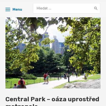
Search
Menu
for:
Central Park – oáza uprostřed