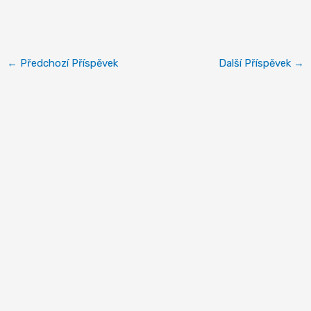
Luxor a Karnak
←
Předchozí Příspěvek
Další Příspěvek
→