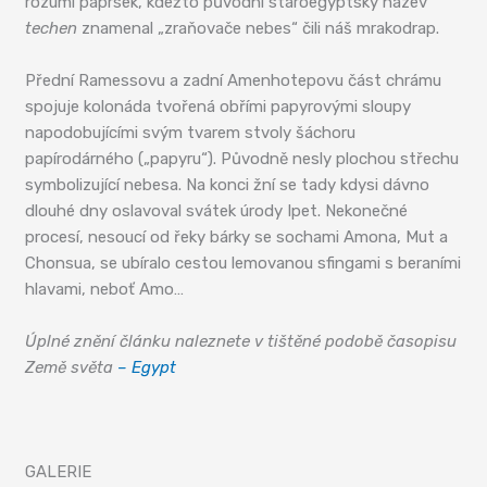
rozumí paprsek, kdežto původní staroegyptský název
techen
znamenal „zraňovače nebes“ čili náš mrakodrap.
Přední Ramessovu a zadní Amenhotepovu část chrámu
spojuje kolonáda tvořená obřími papyrovými sloupy
napodobujícími svým tvarem stvoly šáchoru
papírodárného („papyru“). Původně nesly plochou střechu
symbolizující nebesa. Na konci žní se tady kdysi dávno
dlouhé dny oslavoval svátek úrody Ipet. Nekonečné
procesí, nesoucí od řeky bárky se sochami Amona, Mut a
Chonsua, se ubíralo cestou lemovanou sfingami s beraními
hlavami, neboť Amo…
Úplné znění článku naleznete v tištěné podobě časopisu
Země světa
– Egypt
GALERIE