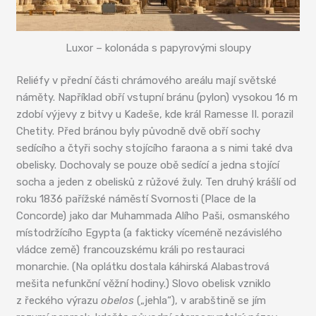
Luxor – kolonáda s papyrovými sloupy
Reliéfy v přední části chrámového areálu mají světské
náměty. Například obří vstupní bránu (pylon) vysokou 16 m
zdobí výjevy z bitvy u Kadeše, kde král Ramesse II. porazil
Chetity. Před bránou byly původně dvě obří sochy
sedícího a čtyři sochy stojícího faraona a s nimi také dva
obelisky. Dochovaly se pouze obě sedící a jedna stojící
socha a jeden z obelisků z růžové žuly. Ten druhý krášlí od
roku 1836 pařížské náměstí Svornosti (Place de la
Concorde) jako dar Muhammada Alího Paši, osmanského
místodržícího Egypta (a fakticky víceméně nezávislého
vládce země) francouzskému králi po restauraci
monarchie. (Na oplátku dostala káhirská Alabastrová
mešita nefunkční věžní hodiny.) Slovo obelisk vzniklo
z řeckého výrazu
obelos
(„jehla“), v arabštině se jím