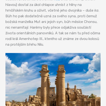
hlavou) dostal za úkol chlapce uhníst z hlíny na
hrnčířském kruhu a oživit, včetně jeho dvojníka – duše
ka
.
Bůh ho pak dodatečně uzná za svého syna, proti čemuž
božská manželka Mut ani jejich syn, bůh měsíce Chonsu,
nic nenamítají: Harémy byly přece odjakživa součástí
života orientálních panovníků. A tak se nám tu před očima
rodí král Amenhotep III., kterého už známe ze dvou kolosů
na protějším břehu Nilu.