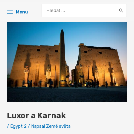
Search
Menu
for:
Luxor a Karnak
/
Egypt 2
/ Napsal
Země světa