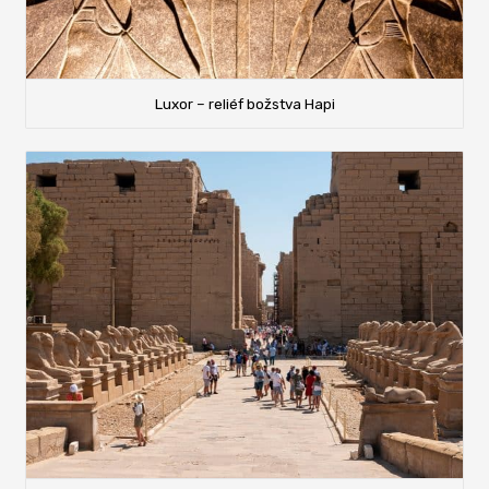
Luxor – reliéf božstva Hapi