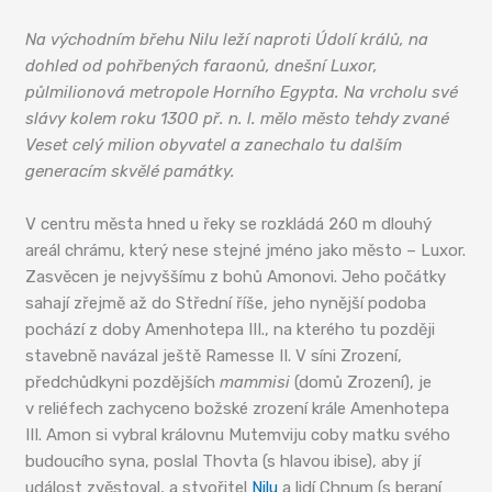
Karnak a Luxor
Na východním břehu Nilu leží naproti Údolí králů, na
dohled od pohřbených faraonů, dnešní Luxor,
půlmilionová metropole Horního Egypta. Na vrcholu své
slávy kolem roku 1300 př. n. l. mělo město tehdy zvané
Veset celý milion obyvatel a zanechalo tu dalším
generacím skvělé památky.
V centru města hned u řeky se rozkládá 260 m dlouhý
areál chrámu, který nese stejné jméno jako město – Luxor.
Zasvěcen je nejvyššímu z bohů Amonovi. Jeho počátky
sahají zřejmě až do Střední říše, jeho nynější podoba
pochází z doby Amenhotepa III., na kterého tu později
stavebně navázal ještě Ramesse II. V síni Zrození,
předchůdkyni pozdějších
mammisi
(domů Zrození), je
v reliéfech zachyceno božské zrození krále Amenhotepa
III. Amon si vybral královnu Mutemviju coby matku svého
budoucího syna, poslal Thovta (s hlavou ibise), aby jí
událost zvěstoval, a stvořitel
Nilu
a lidí Chnum (s beraní