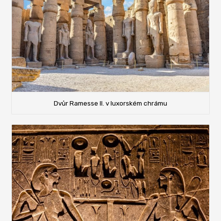
Dvůr Ramesse II. v luxorském chrámu