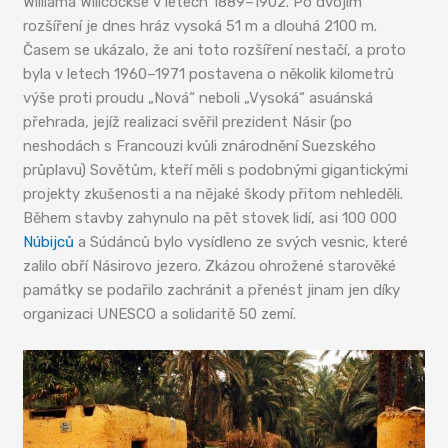
Williama Willcockse v letech 1889–1902. Po dvojím
rozšíření je dnes hráz vysoká 51 m a dlouhá 2100 m.
Časem se ukázalo, že ani toto rozšíření nestačí, a proto
byla v letech 1960–1971 postavena o několik kilometrů
výše proti proudu „Nová“ neboli „Vysoká“ asuánská
přehrada, jejíž realizaci svěřil prezident Násir (po
neshodách s Francouzi kvůli znárodnění Suezského
průplavu) Sovětům, kteří měli s podobnými gigantickými
projekty zkušenosti a na nějaké škody přitom nehleděli.
Během stavby zahynulo na pět stovek lidí, asi 100 000
Núbijců
a Súdánců bylo vysídleno ze svých vesnic, které
zalilo obří Násirovo jezero. Zkázou ohrožené starověké
památky se podařilo zachránit a přenést jinam jen díky
organizaci UNESCO a solidaritě 50 zemí.