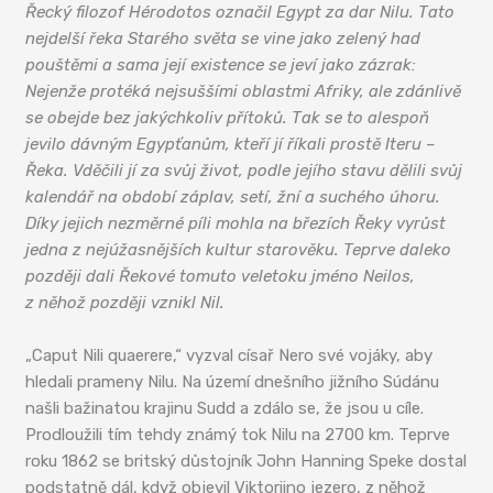
Řecký filozof Hérodotos označil Egypt za dar Nilu. Tato
nejdelší řeka Starého světa se vine jako zelený had
pouštěmi a sama její existence se jeví jako zázrak:
Nejenže protéká nejsuššími oblastmi Afriky, ale zdánlivě
se obejde bez jakýchkoliv přítoků. Tak se to alespoň
jevilo dávným Egypťanům, kteří jí říkali prostě Iteru –
Řeka. Vděčili jí za svůj život, podle jejího stavu dělili svůj
kalendář na období záplav, setí, žní a suchého úhoru.
Díky jejich nezměrné píli mohla na březích Řeky vyrůst
jedna z nejúžasnějších kultur starověku. Teprve daleko
později dali Řekové tomuto veletoku jméno Neilos,
z něhož později vznikl Nil.
„Caput Nili quaerere,“ vyzval císař Nero své vojáky, aby
hledali prameny Nilu. Na území dnešního jižního Súdánu
našli bažinatou krajinu Sudd a zdálo se, že jsou u cíle.
Prodloužili tím tehdy známý tok Nilu na 2700 km. Teprve
roku 1862 se britský důstojník John Hanning Speke dostal
podstatně dál, když objevil Viktoriino jezero, z něhož