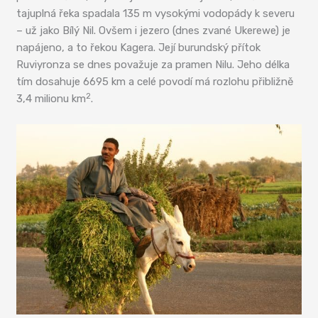
tajuplná řeka spadala 135 m vysokými vodopády k severu
– už jako Bílý Nil. Ovšem i jezero (dnes zvané Ukerewe) je
napájeno, a to řekou Kagera. Její burundský přítok
Ruviyronza se dnes považuje za pramen Nilu. Jeho délka
tím dosahuje 6695 km a celé povodí má rozlohu přibližně
2
3,4 milionu km
.