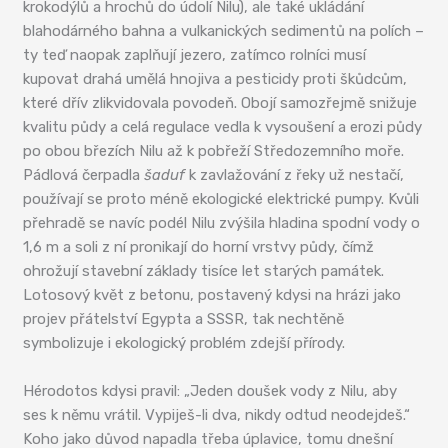
krokodýlů a hrochů do údolí Nilu), ale také ukládání
blahodárného bahna a vulkanických sedimentů na polích –
ty teď naopak zaplňují jezero, zatímco rolníci musí
kupovat drahá umělá hnojiva a pesticidy proti škůdcům,
které dřív zlikvidovala povodeň. Obojí samozřejmě snižuje
kvalitu půdy a celá regulace vedla k vysoušení a erozi půdy
po obou březích Nilu až k pobřeží Středozemního moře.
Pádlová čerpadla
šaduf
k zavlažování z řeky už nestačí,
používají se proto méně ekologické elektrické pumpy. Kvůli
přehradě se navíc podél Nilu zvýšila hladina spodní vody o
1,6 m a soli z ní pronikají do horní vrstvy půdy, čímž
ohrožují stavební základy tisíce let starých památek.
Lotosový květ z betonu, postavený kdysi na hrázi jako
projev přátelství Egypta a SSSR, tak nechtěně
symbolizuje i ekologický problém zdejší přírody.
Hérodotos kdysi pravil: „Jeden doušek vody z Nilu, aby
ses k němu vrátil. Vypiješ-li dva, nikdy odtud neodejdeš.“
Koho jako důvod napadla třeba úplavice, tomu dnešní