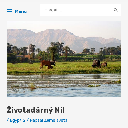
Search
Menu
for:
Životadárný Nil
/
Egypt 2
/ Napsal
Země světa