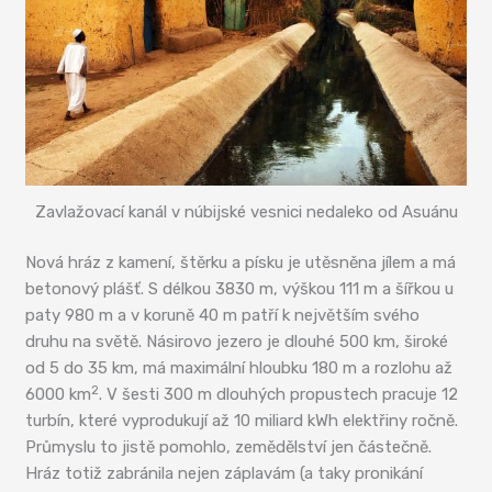
Zavlažovací kanál v núbijské vesnici nedaleko od Asuánu
Nová hráz z kamení, štěrku a písku je utěsněna jílem a má
betonový plášť. S délkou 3830 m, výškou 111 m a šířkou u
paty 980 m a v koruně 40 m patří k největším svého
druhu na světě. Násirovo jezero je dlouhé 500 km, široké
od 5 do 35 km, má maximální hloubku 180 m a rozlohu až
2
6000 km
. V šesti 300 m dlouhých propustech pracuje 12
turbín, které vyprodukují až 10 miliard kWh elektřiny ročně.
Průmyslu to jistě pomohlo, zemědělství jen částečně.
Hráz totiž zabránila nejen záplavám (a taky pronikání