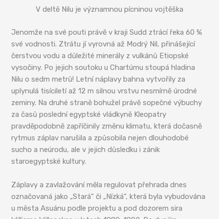
V deltě Nilu je významnou pícninou vojtěška
Jenomže na své pouti právě v kraji Sudd ztrácí řeka 60 %
své vodnosti. Ztrátu jí vyrovná až Modrý Nil, přinášející
čerstvou vodu a důležité minerály z vulkánů Etiopské
vysočiny. Po jejich soutoku u Chartúmu stoupá hladina
Nilu o sedm metrů! Letní náplavy bahna vytvořily za
uplynulá tisíciletí až 12 m silnou vrstvu nesmírně úrodné
zeminy. Na druhé straně bohužel právě sopečné výbuchy
za časů poslední egyptské vládkyně Kleopatry
pravděpodobně zapříčinily změnu klimatu, která dočasně
rytmus záplav narušila a způsobila nejen dlouhodobé
sucho a neúrodu, ale v jejich důsledku i zánik
staroegyptské kultury.
Záplavy a zavlažování měla regulovat přehrada dnes
označovaná jako „Stará“ či „Nízká“, která byla vybudována
u města Asuánu podle projektu a pod dozorem sira