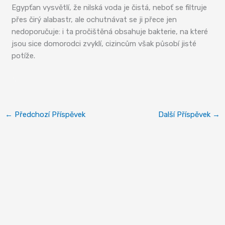
Egypťan vysvětlí, že nilská voda je čistá, neboť se filtruje
přes čirý alabastr, ale ochutnávat se ji přece jen
nedoporučuje: i ta pročištěná obsahuje bakterie, na které
jsou sice domorodci zvyklí, cizincům však působí jisté
potíže.
Nil
←
Předchozí Příspěvek
Další Příspěvek
→