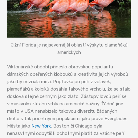
Jižní Florida je nejsevernější oblastí výskytu plameňáků
amerických
Viktoriánské období přineslo obrovskou popularitu
dámských opeřených klobouků a kreativita jejich výrobců
jako by neznala mezí. Poptávka po peří z volavek,
plameňáků a kolpíků dosáhla takového vrcholu, že se stalo
doslova stejně cenným jako zlato. Zástupy lovců peří se
v masivním zátahu vrhly na americké bažiny. Žádné jiné
místo v USA nenabízelo takovou diverzitu žádaných
druhů s tak početnými populacemi jako právě Everglades.
Města jako
New York
, Boston či Chicago byla
nenasytnými odbytišti ochotnými platit za vzácné peří