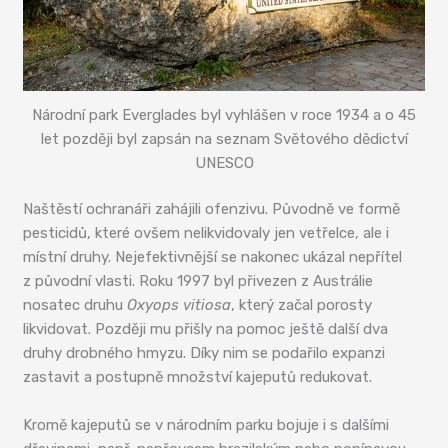
Národní park Everglades byl vyhlášen v roce 1934 a o 45
let později byl zapsán na seznam Světového dědictví
UNESCO
Naštěstí ochranáři zahájili ofenzivu. Původně ve formě
pesticidů, které ovšem nelikvidovaly jen vetřelce, ale i
místní druhy. Nejefektivnější se nakonec ukázal nepřítel
z původní vlasti. Roku 1997 byl přivezen z Austrálie
nosatec druhu
Oxyops vitiosa
, který začal porosty
likvidovat. Později mu přišly na pomoc ještě další dva
druhy drobného hmyzu. Díky nim se podařilo expanzi
zastavit a postupně množství kajeputů redukovat.
Kromě kajeputů se v národním parku bojuje i s dalšími