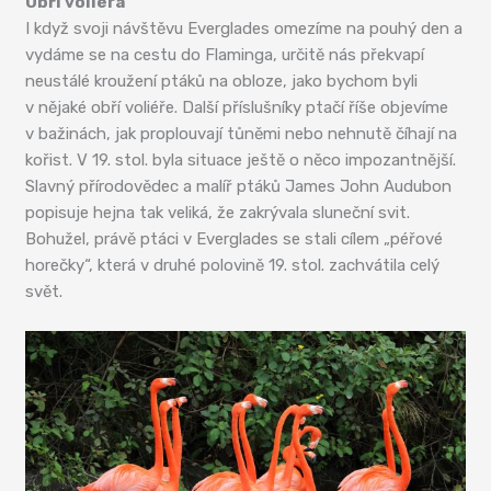
Obří voliéra
I když svoji návštěvu Everglades omezíme na pouhý den a
vydáme se na cestu do Flaminga, určitě nás překvapí
neustálé kroužení ptáků na obloze, jako bychom byli
v nějaké obří voliéře. Další příslušníky ptačí říše objevíme
v bažinách, jak proplouvají tůněmi nebo nehnutě číhají na
kořist. V 19. stol. byla situace ještě o něco impozantnější.
Slavný přírodovědec a malíř ptáků James John Audubon
popisuje hejna tak veliká, že zakrývala sluneční svit.
Bohužel, právě ptáci v Everglades se stali cílem „péřové
horečky“, která v druhé polovině 19. stol. zachvátila celý
svět.