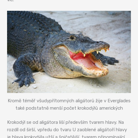
Kromě téměř všudypřítomných aligátorů žije v Everglades
také podstatně menší počet krokodýlů amerických
Krokodýl se od aligátora liší především tvarem hlavy. Na
rozdíl od širší, vpředu do tvaru U zaoblené aligátoří hlavy
je hlava krokodýla užší a špičatější, tvarem připomínající