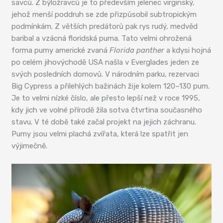
savců. Z býložravců je to především jelenec virginský,
jehož menší poddruh se zde přizpůsobil subtropickým
podmínkám. Z větších predátorů pak rys rudý, medvěd
baribal a vzácná floridská puma. Tato velmi ohrožená
forma pumy americké zvaná
Florida panther
a kdysi hojná
po celém jihovýchodě USA našla v Everglades jeden ze
svých posledních domovů. V národním parku, rezervaci
Big Cypress a přilehlých bažinách žije kolem 120–130 pum.
Je to velmi nízké číslo, ale přesto lepší než v roce 1995,
kdy jich ve volné přírodě žila sotva čtvrtina současného
stavu. V té době také začal projekt na jejich záchranu.
Pumy jsou velmi plachá zvířata, která lze spatřit jen
výjimečně.