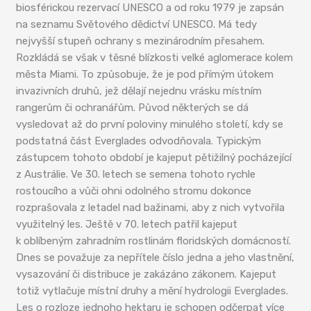
biosférickou rezervací UNESCO a od roku 1979 je zapsán
na seznamu Světového dědictví UNESCO. Má tedy
nejvyšší stupeň ochrany s mezinárodním přesahem.
Rozkládá se však v těsné blízkosti velké aglomerace kolem
města Miami. To způsobuje, že je pod přímým útokem
invazivních druhů, jež dělají nejednu vrásku místním
rangerům či ochranářům. Původ některých se dá
vysledovat až do první poloviny minulého století, kdy se
podstatná část Everglades odvodňovala. Typickým
zástupcem tohoto období je kajeput pětižilný pocházející
z Austrálie. Ve 30. letech se semena tohoto rychle
rostoucího a vůči ohni odolného stromu dokonce
rozprašovala z letadel nad bažinami, aby z nich vytvořila
využitelný les. Ještě v 70. letech patřil kajeput
k oblíbeným zahradním rostlinám floridských domácností.
Dnes se považuje za nepřítele číslo jedna a jeho vlastnění,
vysazování či distribuce je zakázáno zákonem. Kajeput
totiž vytlačuje místní druhy a mění hydrologii Everglades.
Les o rozloze jednoho hektaru je schopen odčerpat více