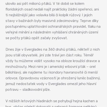
ulovilo asi pět milionů ptáků. V té době se kolem
floridských osad nedali najít prakticky žádní opeřenci, ani
ti nejběžnější jako volavka bílá či kolpík růžový. I jejich
stavy v bažinách byly masivně zdecimovány. Teprve díky
postupnému uplatňování ochranářských pravidel, tlaku na
veřejné mínění a následném vyhlášení chráněných území
se počty ptáků opět začaly zvyšovat.
Dnes žije v Everglades na 360 druhů ptáků, někteří z nich
jsou stálí obyvatelé, jiní zde tráví jen část roku. Téměř
vždy tu můžeme vidět vysoko na obloze kroužící dravce a
mrchožrouty. Mezi nimi je i americký erbovní pták – orel
bělohlavý, ale najdeme tu i kondory havranovité či menší
orlovce. Opravdovou vzácností je ohrožený luněc bažinný,
jemuž nedostatek vody v Everglades omezil jeho hlavní
potravu – sladkovodní plže.
V nižších letových hladinách se pohybují hejna kachen a
hus, občas přeletí dokonalá a sehraná formace pelikánů