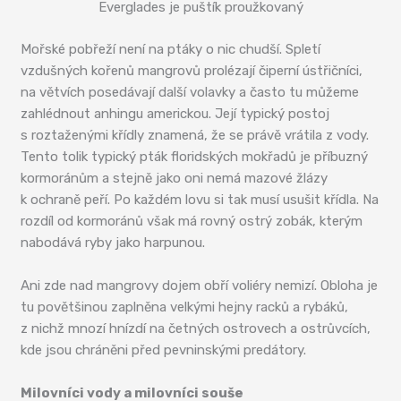
Everglades je puštík proužkovaný
Mořské pobřeží není na ptáky o nic chudší. Spletí
vzdušných kořenů mangrovů prolézají čiperní ústřičníci,
na větvích posedávají další volavky a často tu můžeme
zahlédnout anhingu americkou. Její typický postoj
s roztaženými křídly znamená, že se právě vrátila z vody.
Tento tolik typický pták floridských mokřadů je příbuzný
kormoránům a stejně jako oni nemá mazové žlázy
k ochraně peří. Po každém lovu si tak musí usušit křídla. Na
rozdíl od kormoránů však má rovný ostrý zobák, kterým
nabodává ryby jako harpunou.
Ani zde nad mangrovy dojem obří voliéry nemizí. Obloha je
tu povětšinou zaplněna velkými hejny racků a rybáků,
z nichž mnozí hnízdí na četných ostrovech a ostrůvcích,
kde jsou chráněni před pevninskými predátory.
Milovníci vody a milovníci souše