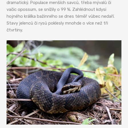
dramatický. Populace menších savců, třeba mývalů či
vačic opossum, se snížily o 99 %. Zahlédnout kdysi
hojného králíka bažinného se dnes téměř vůbec nedaří.
Stavy jelenců či rysů poklesly mnohde o více než tři
čtvrtiny.