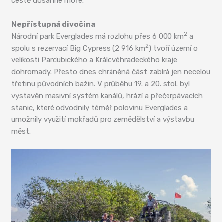
cestě dosáhne moře.
Nepřístupná divočina
2
Národní park Everglades má rozlohu přes 6 000 km
a
2
spolu s rezervací Big Cypress (2 916 km
) tvoří území o
velikosti Pardubického a Královéhradeckého kraje
dohromady. Přesto dnes chráněná část zabírá jen necelou
třetinu původních bažin. V průběhu 19. a 20. stol. byl
vystavěn masivní systém kanálů, hrází a přečerpávacích
stanic, které odvodnily téměř polovinu Everglades a
umožnily využití mokřadů pro zemědělství a výstavbu
měst.