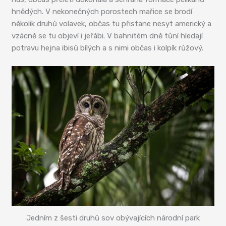
hnědých. V nekonečných porostech mařice se brodí
několik druhů volavek, občas tu přistane nesyt americký a
vzácně se tu objeví i jeřábi. V bahnitém dně tůní hledají
potravu hejna ibisů bílých a s nimi občas i kolpík růžový.
Jedním z šesti druhů sov obývajících národní park