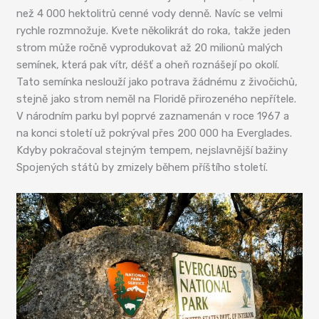
než 4 000 hektolitrů cenné vody denně. Navíc se velmi
rychle rozmnožuje. Kvete několikrát do roka, takže jeden
strom může ročně vyprodukovat až 20 milionů malých
semínek, která pak vítr, déšť a oheň roznášejí po okolí.
Tato semínka neslouží jako potrava žádnému z živočichů,
stejně jako strom neměl na Floridě přirozeného nepřítele.
V národním parku byl poprvé zaznamenán v roce 1967 a
na konci století už pokrýval přes 200 000 ha Everglades.
Kdyby pokračoval stejným tempem, nejslavnější bažiny
Spojených států by zmizely během příštího století.