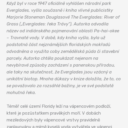
Když byl v roce 1947 oficiálně vyhlášen národní park
Everglades, vyšla současně i kniha vlivné publicistky
Marjorie Stoneman Douglasové The Everglades: River of
Grass („Everglades: řeka Trávy“). Autorka odvodila
název od indiánského pojmenování oblasti Pa-hai-okee
– Travnaté vody. V době, kdy kniha vyšla, byla už
podstatná část nejznámějších floridských mokřadů
odvodněna a využita coby zemědělská půda či stavební
parcely. Autorka chtěla poukázat nejenom na
nevybíravé způsoby zacházení s panenskou přírodou,
ale taky na skutečnost, že Everglades jsou vzácný a
unikátní biotop. Mnoha důkazy v knize doložila, že to, co
se považovalo za rozsáhlé bažiny, je ve své podstatě
mohutná řeka.
Téměř celé území Floridy leží na vápencovém podloží,
které je pozůstatkem pravěkých moří. V dobách
meziledových byly vápencové vrstvy pravidelně
zaplavovány a mírně kyselá voda vytvářela ve vápenci