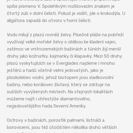
spíše písmeno V. Spolehlivým rozlišovacím znakem je
čtvrtý zub v dolní čelisti. Pokud je vidět, jde o krokodýla. U
aligátora zapadá do otvoru v horní čelisti.
Vodu milují z plazů rovněž želvy. Písečné pláže na pobřeží
využívají velké mořské želvy s oblibou ke kladení vajec,
zatímco ve vnitrozemských bažinách a tůních žijí menší
druhy jako kožnatky, kajmanky či klapavky. Mezi 50 druhy
plazů vyskytujících se v Everglades najdeme i mnoho
ještěrů a hadů včetně velmi jedovatých, jako je
ploskolebec vodní, jehož biotopem jsou sladkovodní
bažiny, nebo korálovec žlutavý, který se zdržuje na
sušších vyvýšených místech. Na stejných lokalitách
můžeme najít i chřestýše diamantového,
nejjedovatějšího hada Severní Ameriky.
Ostrovy v bažinách, porostlé palmami, listnáči a
borovicemi, jsou též útočištěm několika druhů větších