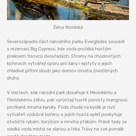
Želva floridská
Severozápadní část národního parku Everglades sousedí
s rezervací Big Cypress, kde voda protéká hustým
pralesem tisovců dvouřadých. Stromy na chůdovitých
kořenech vytvářejí oporu pro liány i epifyty a jejich
chladivé přítmí slouží jako domov mnoha živočišných
druhů.
V místech, kde národní park dosahuje k Mexickému a
Floridskému zálivu, pak vyrůstají husté porosty mangrovů
protkané mnoha kanály. Půda chudá na kyslík je nutí
vytvářet vzdušné kořeny a jejich hustá spleť poskytuje
útočiště rybám, korýšům a mnoha ptákům. Právě tady se
sladká voda míchá se slanou a řeka Trávy na své pomalé