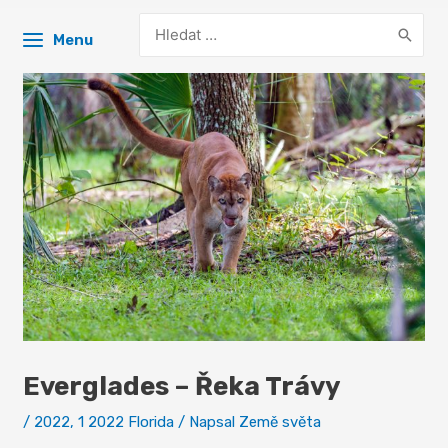
Search
Menu
for:
Everglades – Řeka Trávy
/
2022
,
1 2022 Florida
/ Napsal
Země světa