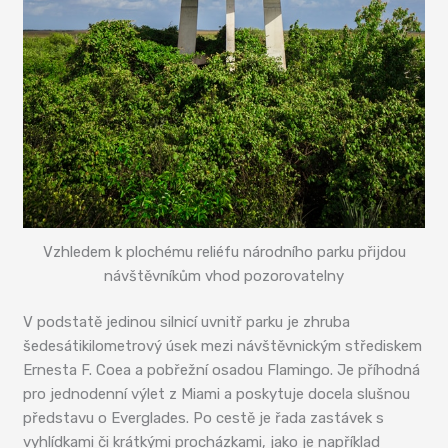
Vzhledem k plochému reliéfu národního parku přijdou
návštěvníkům vhod pozorovatelny
V podstatě jedinou silnicí uvnitř parku je zhruba
šedesátikilometrový úsek mezi návštěvnickým střediskem
Ernesta F. Coea a pobřežní osadou Flamingo. Je příhodná
pro jednodenní výlet z Miami a poskytuje docela slušnou
představu o Everglades. Po cestě je řada zastávek s
vyhlídkami či krátkými procházkami, jako je například