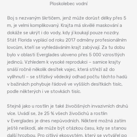
Ploskolebec vodní
Boj s nezvaným škrtičem, jenž může dorůst délky přes 5
m, je velmi komplikovaný. Krajta má skvělé maskování a
dokáže se ukrýt i do vody, kdy jí koukají pouze nozdry.
Stát Florida vyplácí od roku 2017 odměny profesionálním
lovcům, kteří se vyhledáváním krajt zabývají. Za tu dobu
bylo v oblasti Everglades uloveno přes 5 000 vzrostlých
jedinců. Vzhledem k vysoké reprodukci – samice krajty
snáší ročně několik desítek vajec, která střeží až do
vylíhnutí – se střízlivý vědecký odhad počtu těchto hadů
v bažinách pohybuje řádově ve vyšších desítkách tisíc,
podle některých i ve stovkách tisíc.
Stejně jako u rostlin je také živočišných invazivních druhů
více. Uvádí se, že 25 % všech živočichů a rostlin
v Everglades je dnes nepůvodních. Některé možná zatím
ještě neškodí, ale může být otázkou času, kdy se stanou
další hrozbou. Pro citlivý ekosystém, který se vytvářel po