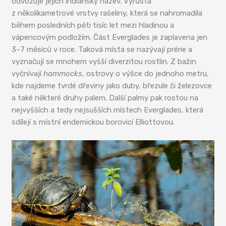
odvozuje jejich indiánský název. Vyrůstá
z několikametrové vrstvy rašeliny, která se nahromadila
během posledních pěti tisíc let mezi hladinou a
vápencovým podložím. Část Everglades je zaplavena jen
3–7 měsíců v roce. Taková místa se nazývají prérie a
vyznačují se mnohem vyšší diverzitou rostlin. Z bažin
vyčnívají
hammocks
, ostrovy o výšce do jednoho metru,
kde najdeme tvrdé dřeviny jako duby, březule či železovce
a také některé druhy palem. Další palmy pak rostou na
nejvyšších a tedy nejsušších místech Everglades, která
sdílejí s místní endemickou borovicí Elliottovou.