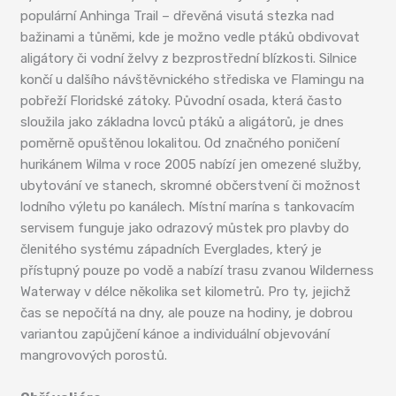
populární Anhinga Trail – dřevěná visutá stezka nad
bažinami a tůněmi, kde je možno vedle ptáků obdivovat
aligátory či vodní želvy z bezprostřední blízkosti. Silnice
končí u dalšího návštěvnického střediska ve Flamingu na
pobřeží Floridské zátoky. Původní osada, která často
sloužila jako základna lovců ptáků a aligátorů, je dnes
poměrně opuštěnou lokalitou. Od značného poničení
hurikánem Wilma v roce 2005 nabízí jen omezené služby,
ubytování ve stanech, skromné občerstvení či možnost
lodního výletu po kanálech. Místní marína s tankovacím
servisem funguje jako odrazový můstek pro plavby do
členitého systému západních Everglades, který je
přístupný pouze po vodě a nabízí trasu zvanou Wilderness
Waterway v délce několika set kilometrů. Pro ty, jejichž
čas se nepočítá na dny, ale pouze na hodiny, je dobrou
variantou zapůjčení kánoe a individuální objevování
mangrovových porostů.