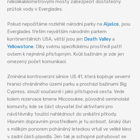
několikakilometrovými mosty zabezpečit dostatečný
průtok vody v Everglades.
Pokud nepočítáme rozlehlé národní parky na
Aljašce
, jsou
Everglades třetím největším národním parkem
kontinentálních USA, větší jsou jen
Death Valley
a
Yellowstone
. Díky svému specifickému prostředí patří
ovšem k nejméně přístupným. Kvůli bažinám je zde jen
omezený počet komunikací.
Zmíněná kontroverzní silnice US 41, která kopíruje severní
hranici chráněného území parku a prochází bažinami Big
Cypress, slouží současně i jako přístupová cesta. Vede
kolem rezervace kmene Miccosukee, původně seminolské
komunity, kde se část obyvatel živí aktivitami pro
návštěvníky toužící nahlédnout do unikátní přírody.
Hlavním dopravním prostředkem je tu
airboat
, široký člun
s mělkým ponorem poháněný leteckou vrtulí ve veliké kleci
v zadní části plavidla. Jen tak je schopné pohybovat se