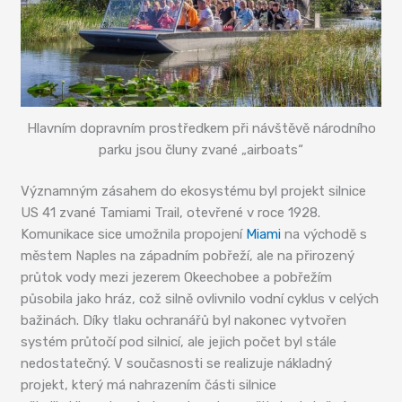
Hlavním dopravním prostředkem při návštěvě národního
parku jsou čluny zvané „airboats“
Významným zásahem do ekosystému byl projekt silnice
US 41 zvané Tamiami Trail, otevřené v roce 1928.
Komunikace sice umožnila propojení
Miami
na východě s
městem Naples na západním pobřeží, ale na přirozený
průtok vody mezi jezerem Okeechobee a pobřežím
působila jako hráz, což silně ovlivnilo vodní cyklus v celých
bažinách. Díky tlaku ochranářů byl nakonec vytvořen
systém průtočí pod silnicí, ale jejich počet byl stále
nedostatečný. V současnosti se realizuje nákladný
projekt, který má nahrazením části silnice