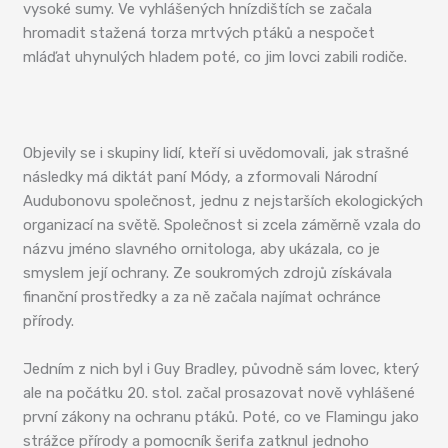
vysoké sumy. Ve vyhlášených hnízdištích se začala
hromadit stažená torza mrtvých ptáků a nespočet
mláďat uhynulých hladem poté, co jim lovci zabili rodiče.
Objevily se i skupiny lidí, kteří si uvědomovali, jak strašné
následky má diktát paní Módy, a zformovali Národní
Audubonovu společnost, jednu z nejstarších ekologických
organizací na světě. Společnost si zcela záměrně vzala do
názvu jméno slavného ornitologa, aby ukázala, co je
smyslem její ochrany. Ze soukromých zdrojů získávala
finanční prostředky a za ně začala najímat ochránce
přírody.
Jedním z nich byl i Guy Bradley, původně sám lovec, který
ale na počátku 20. stol. začal prosazovat nově vyhlášené
první zákony na ochranu ptáků. Poté, co ve Flamingu jako
strážce přírody a pomocník šerifa zatknul jednoho