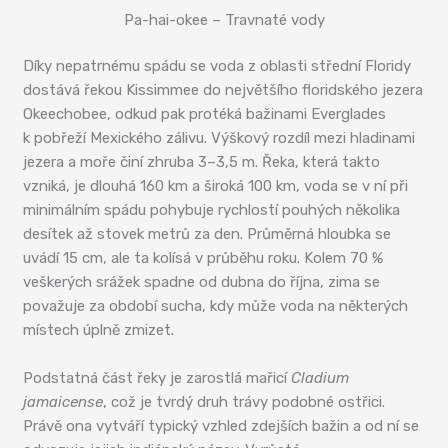
Pa-hai-okee – Travnaté vody
Díky nepatrnému spádu se voda z oblasti střední Floridy
dostává řekou Kissimmee do největšího floridského jezera
Okeechobee, odkud pak protéká bažinami Everglades
k pobřeží Mexického zálivu. Výškový rozdíl mezi hladinami
jezera a moře činí zhruba 3–3,5 m. Řeka, která takto
vzniká, je dlouhá 160 km a široká 100 km, voda se v ní při
minimálním spádu pohybuje rychlostí pouhých několika
desítek až stovek metrů za den. Průměrná hloubka se
uvádí 15 cm, ale ta kolísá v průběhu roku. Kolem 70 %
veškerých srážek spadne od dubna do října, zima se
považuje za období sucha, kdy může voda na některých
místech úplně zmizet.
Podstatná část řeky je zarostlá mařicí
Cladium
jamaicense
, což je tvrdý druh trávy podobné ostřici.
Právě ona vytváří typický vzhled zdejších bažin a od ní se