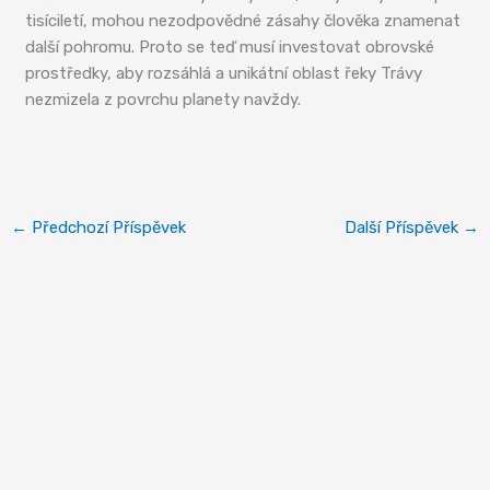
tisíciletí, mohou nezodpovědné zásahy člověka znamenat
další pohromu. Proto se teď musí investovat obrovské
prostředky, aby rozsáhlá a unikátní oblast řeky Trávy
nezmizela z povrchu planety navždy.
Everglades
←
Předchozí Příspěvek
Další Příspěvek
→