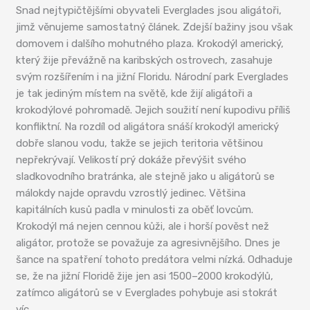
Snad nejtypičtějšími obyvateli Everglades jsou aligátoři,
jimž věnujeme samostatný článek. Zdejší bažiny jsou však
domovem i dalšího mohutného plaza. Krokodýl americký,
který žije převážně na karibských ostrovech, zasahuje
svým rozšířením i na jižní Floridu. Národní park Everglades
je tak jediným místem na světě, kde žijí aligátoři a
krokodýlové pohromadě. Jejich soužití není kupodivu příliš
konfliktní. Na rozdíl od aligátora snáší krokodýl americký
dobře slanou vodu, takže se jejich teritoria většinou
nepřekrývají. Velikostí prý dokáže převýšit svého
sladkovodního bratránka, ale stejně jako u aligátorů se
málokdy najde opravdu vzrostlý jedinec. Většina
kapitálních kusů padla v minulosti za oběť lovcům.
Krokodýl má nejen cennou kůži, ale i horší pověst než
aligátor, protože se považuje za agresivnějšího. Dnes je
šance na spatření tohoto predátora velmi nízká. Odhaduje
se, že na jižní Floridě žije jen asi 1500–2000 krokodýlů,
zatímco aligátorů se v Everglades pohybuje asi stokrát
víc.