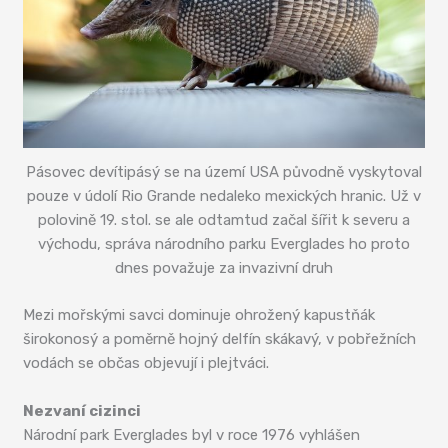
Pásovec devítipásý se na území USA původně vyskytoval
pouze v údolí Rio Grande nedaleko mexických hranic. Už v
polovině 19. stol. se ale odtamtud začal šířit k severu a
východu, správa národního parku Everglades ho proto
dnes považuje za invazivní druh
Mezi mořskými savci dominuje ohrožený kapustňák
širokonosý a poměrně hojný delfín skákavý, v pobřežních
vodách se občas objevují i plejtváci.
Nezvaní cizinci
Národní park Everglades byl v roce 1976 vyhlášen