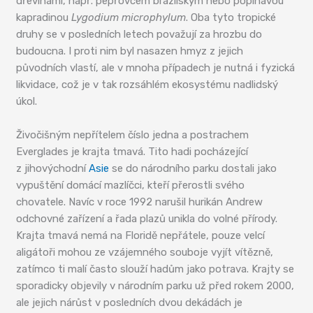
dřevinami, např. pepřovcem brazilským nebo popínavou
kapradinou
Lygodium microphylum
. Oba tyto tropické
druhy se v posledních letech považují za hrozbu do
budoucna. I proti nim byl nasazen hmyz z jejich
původních vlastí, ale v mnoha případech je nutná i fyzická
likvidace, což je v tak rozsáhlém ekosystému nadlidský
úkol.
Živočišným nepřítelem číslo jedna a postrachem
Everglades je krajta tmavá. Tito hadi pocházející
z jihovýchodní
Asie
se do národního parku dostali jako
vypuštění domácí mazlíčci, kteří přerostli svého
chovatele. Navíc v roce 1992 narušil hurikán Andrew
odchovné zařízení a řada plazů unikla do volné přírody.
Krajta tmavá nemá na Floridě nepřátele, pouze velcí
aligátoři mohou ze vzájemného souboje vyjít vítězně,
zatímco ti malí často slouží hadům jako potrava. Krajty se
sporadicky objevily v národním parku už před rokem 2000,
ale jejich nárůst v posledních dvou dekádách je