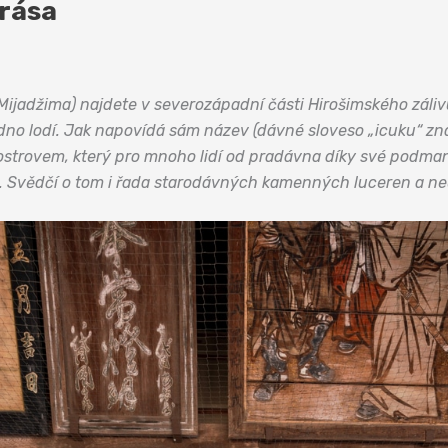
rása
jadžima) najdete v severozápadní části Hirošimského záliv
dno lodí. Jak napovídá sám název (dávné sloveso „icuku“ z
e ostrovem, který pro mnoho lidí od pradávna díky své podma
. Svědčí o tom i řada starodávných kamenných luceren a neust