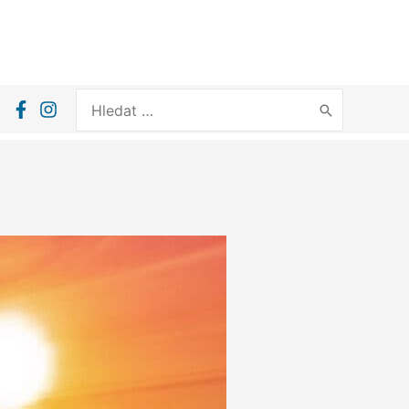
Search
for: