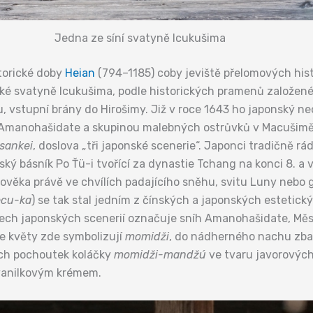
Jedna ze síní svatyně Icukušima
torické doby
Heian
(794–1185) coby jeviště přelomových hist
ické svatyně Icukušima, podle historických pramenů založené 
u, vstupní brány do Hirošimy. Již v roce 1643 ho japonský n
 Amanohašidate a skupinou malebných ostrůvků v Macušimě m
sankei
, doslova „tři japonské scenerie“. Japonci tradičně rád
nský básník Po Ťü-i tvořící za dynastie Tchang na konci 8. a v 
ověka právě ve chvílích padajícího sněhu, svitu Luny nebo g
ecu-ka
) se tak stal jedním z čínských a japonských esteti
třech japonských scenerií označuje sníh Amanohašidate, Mě
že květy zde symbolizují
momidži
, do nádherného nachu zbar
ch pochoutek koláčky
momidži-mandžú
ve tvaru javorových
 vanilkovým krémem.