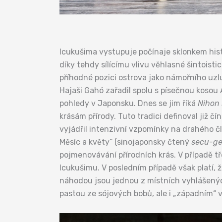
Icukušima vystupuje počínaje sklonkem his
díky tehdy sílícímu vlivu věhlasné šintoist
příhodné pozici ostrova jako námořního uzl
Hajaši Gahó zařadil spolu s písečnou kosou
pohledy v Japonsku. Dnes se jim říká
Nihon 
krásám přírody. Tuto tradici definoval již čí
vyjádřil intenzivní vzpomínky na drahého čl
Měsíc a květy“ (sinojaponsky čtený
secu-g
pojmenovávání přírodních krás. V případě 
Icukušimu. V posledním případě však platí, 
náhodou jsou jednou z místních vyhlášený
pastou ze sójových bobů, ale i „západním“