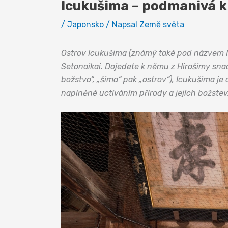
Icukušima – podmanivá k
/
Japonsko
/ Napsal
Země světa
Ostrov Icukušima (známý také pod názvem Mi
Setonaikai. Dojedete k němu z Hirošimy sna
božstvo“, „šima“ pak „ostrov“), Icukušima j
naplněné uctíváním přírody a jejích božstev