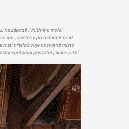
u, na západě „Vnitřního moře“
namená „očištěný předstoupit před
nivosti představuje posvátné místo
ále přítomní posvátní jelínci „šika“.