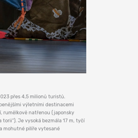
023 přes 4,5 milionů turistů.
íbenějšími výletními destinacemi
í, rumělkově natřenou (japonsky
 torii“). Je vysoká bezmála 17 m, tyčí
va mohutné pilíře vytesané