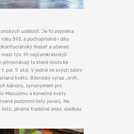
orických událostí. Je to zejména
roku 593, a pochopitelně i díky
eokonfuciánský filosof a učenec
ezi tzv. tři nejčarokrásnější
i přirovnávají to které místo ke
1. pol. 9. stol. V jedné ze svých básní
irland květů. Básnický výraz „sníh,
ckých kánonů, synonymem pro
síc Macušimu a konečně květy
vené podzimní listy javorů. Ne
 listů, plněné tradičně
anko
, sladkou