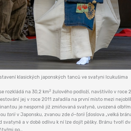
stavení klasických japonských tanců ve svatyni Icukušima
2
 se rozkládá na 30,2 km
žulového podloží, navštívilo v roce 2
stování jej v roce 2011 zařadila na první místo mezi nejobl
nantou je nesporně již zmiňovaná svatyně, uvozená olbřím
ánou
torii
v Japonsku, zvanou zde
ó
–
torii
(doslova „velká brána
 svatyně a v době odlivu k ní lze dojít pěšky. Bránu tvoří d
čtyřmi po…