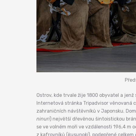
Před
Ostrov, kde trvale žije 1800 obyvatel a jenž
Internetová stránka Tripadvisor věnovaná ce
zahraničních návštěvníků v Japonsku. Domi
ninuri
) největší dřevěnou šintoistickou br
se ve volném moři ve vzdálenosti 196,4 m od
z kafrovníků (
kusunoki
), podepřené celkem 