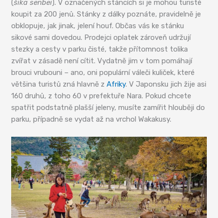
(
šika senbei
). V označených stáncích si je mohou turisté
koupit za 200 jenů. Stánky z dálky poznáte, pravidelně je
obklopuje, jak jinak, jelení houf. Občas vás ke stánku
sikové sami dovedou. Prodejci oplatek zároveň udržují
stezky a cesty v parku čisté, takže přítomnost tolika
zvířat v zásadě není cítit. Vydatně jim v tom pomáhají
brouci vrubouni – ano, oni populární váleči kuliček, které
většina turistů zná hlavně z
Afriky
. V Japonsku jich žije asi
160 druhů, z toho 60 v prefektuře Nara. Pokud chcete
spatřit podstatně plašší jeleny, musíte zamířit hlouběji do
parku, případně se vydat až na vrchol Wakakusy.