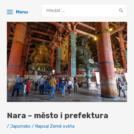
Search
Menu
for:
Nara – město i prefektura
/
Japonsko
/ Napsal
Země světa