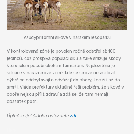
Všudypřítomní sikové v narském lesoparku
V kontrolované zóně je povolen ročně odstřel až 180
jedinců, což prospívá populaci siků a také snižuje škody,
které jeleni působí okolním farmářům. Nejsložitější je
situace v nárazníkové zóně, kde se sikové nesmí lovit,
nýbrž se odchytávají a odvážejí do obory, kde žijí až do
smrti. Vláda prefektury aktuálně řeší problém, že sikové v
oboře nejsou příliš zdraví a zdá se, že tam nemají
dostatek potr…
Úplné znění článku naleznete
zde
Nara