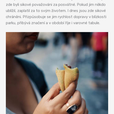
zde byli sikové považováni za posvátné. Pokud jim někdo
ublížil, zaplatil za to svým životem. I dnes jsou zde sikové
chráněni. Přizpůsobuje se jim rychlost dopravy v blízkosti
parku, přibývá značení a v období říje i varovné tabule.