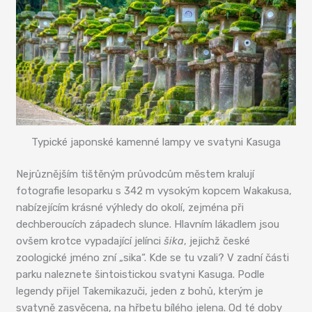
Typické japonské kamenné lampy ve svatyni Kasuga
Nejrůznějším tištěným průvodcům městem kralují
fotografie lesoparku s 342 m vysokým kopcem Wakakusa,
nabízejícím krásné výhledy do okolí, zejména při
dechberoucích západech slunce. Hlavním lákadlem jsou
ovšem krotce vypadající jelínci
šika
, jejichž české
zoologické jméno zní „sika“. Kde se tu vzali? V zadní části
parku naleznete šintoistickou svatyni Kasuga. Podle
legendy přijel Takemikazuči, jeden z bohů, kterým je
svatyně zasvěcena, na hřbetu bílého jelena. Od té doby