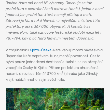
Jméno Nara má hned tři významy. Jmenuje se tak
prefektura v centrální části ostrova Honšú, jedna z osmi
japonských prefektur, které nemají přístup k moři.
Zároveň je Nara také hlavním a největším městem této
prefektury asi s 367 000 obyvateli. A konečně se
jménem Nara také označuje historické období mezi lety
710–794, kdy byla Nara hlavním městem Japonska.
V trojúhelníku
Kjóto
–
Ósaka
-Nara věnují mnozí návštěvníci
Japonska Naře neprávem tu nejmenší pozornost. Často
bývá pouze jednodenní destinací a turisté se na přespání
vracejí do Ósaky či Kjóta. Přitom prefektura ohraničená
2
horami, o rozloze téměř 3700 km
(zhruba jako Zlínský
kraj), nabízí mnoho zajímavých cílů.