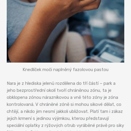
Knedlíček moči naplněný fazolovou pastou
Nara je z hlediska jelenů rozdělena do tří částí – park a
jeho bezprostřední okolí tvoří chráněnou zónu, ta je
obklopena zónou nárazníkovou a vně této zóny je zóna
kontrolovaná. V chráněné zóně si mohou sikové dělat, co
chtějí, a nikdo jim nesmí jakkoli ubližovat. Platí tam i zákaz
jejich krmení s jedinou výjimkou, kterou představují
speciální oplatky z rýžových otrub vyráběné právě pro siky